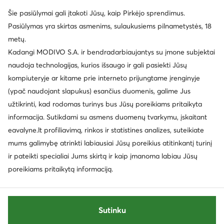
Šie pasiūlymai gali įtakoti Jūsų, kaip Pirkėjo sprendimus.
Pasiūlymas yra skirtas asmenims, sulaukusiems pilnametystės, 18
metų.
Kadangi MODIVO S.A. ir bendradarbiaujantys su įmone subjektai
naudoja technologijas, kurios išsaugo ir gali pasiekti Jūsų
kompiuteryje ar kitame prie interneto prijungtame įrenginyje
(ypač naudojant slapukus) esančius duomenis, galime Jus
užtikrinti, kad rodomas turinys bus Jūsų poreikiams pritaikyta
informacija. Sutikdami su asmens duomenų tvarkymu, įskaitant
eavalyne.lt profiliavimą, rinkos ir statistines analizes, suteikiate
mums galimybę atrinkti labiausiai Jūsų poreikius atitinkantį turinį
ir pateikti specialiai Jums skirtą ir kaip įmanoma labiau Jūsų
poreikiams pritaikytą informaciją.
Sutinku