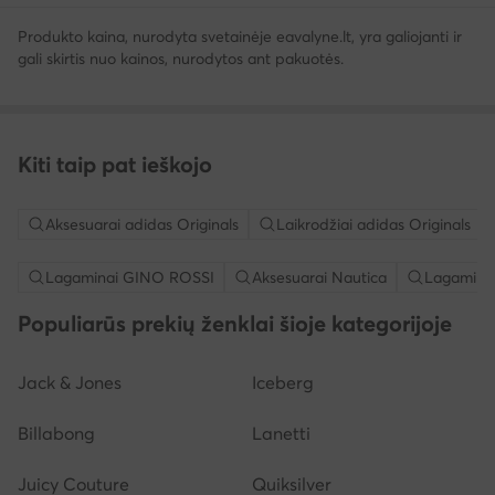
Produkto kaina, nurodyta svetainėje eavalyne.lt, yra galiojanti ir
gali skirtis nuo kainos, nurodytos ant pakuotės.
Kiti taip pat ieškojo
Aksesuarai adidas Originals
Laikrodžiai adidas Originals
Lagaminai GINO ROSSI
Aksesuarai Nautica
Lagamina
Populiarūs prekių ženklai šioje kategorijoje
Jack & Jones
Iceberg
Billabong
Lanetti
Juicy Couture
Quiksilver