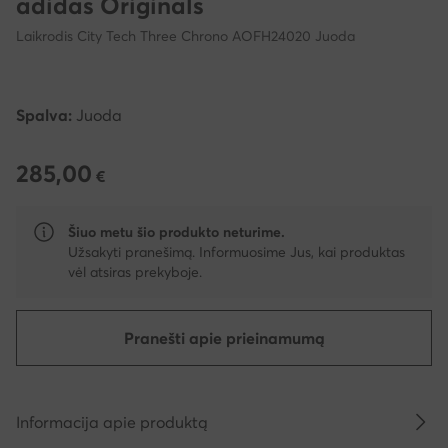
adidas Originals
Laikrodis City Tech Three Chrono AOFH24020 Juoda
Spalva:
Juoda
285,00
285,00 €
€
Šiuo metu šio produkto neturime.
Užsakyti pranešimą. Informuosime Jus, kai produktas
vėl atsiras prekyboje.
Pranešti apie prieinamumą
Informacija apie produktą