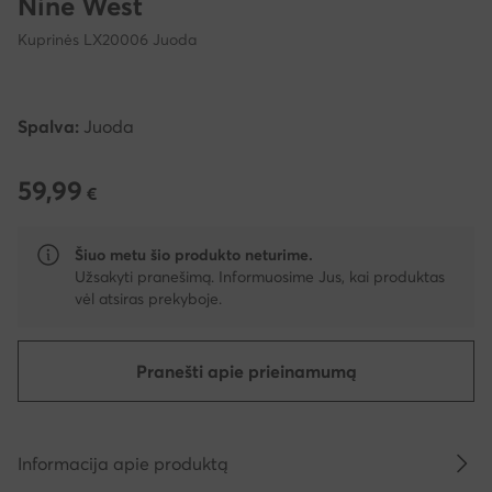
Nine West
Kuprinės LX20006 Juoda
Spalva:
Juoda
59,99
59,99 €
€
Šiuo metu šio produkto neturime.
Užsakyti pranešimą. Informuosime Jus, kai produktas
vėl atsiras prekyboje.
Pranešti apie prieinamumą
Informacija apie produktą