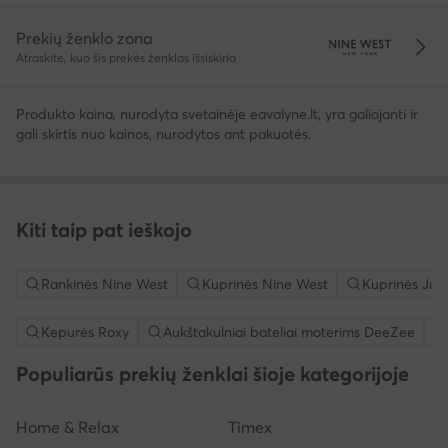
Prekių ženklo zona
Atraskite, kuo šis prekės ženklas išsiskiria
Produkto kaina, nurodyta svetainėje eavalyne.lt, yra galiojanti ir
gali skirtis nuo kainos, nurodytos ant pakuotės.
Kiti taip pat ieškojo
Rankinės Nine West
Kuprinės Nine West
Kuprinės Juo
Kepurės Roxy
Aukštakulniai bateliai moterims DeeZee
Populiarūs prekių ženklai šioje kategorijoje
Home & Relax
Timex