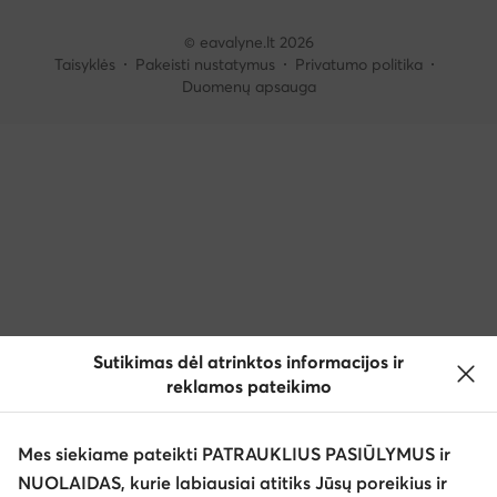
© eavalyne.lt 2026
Taisyklės
Pakeisti nustatymus
Privatumo politika
Duomenų apsauga
Sutikimas dėl atrinktos informacijos ir
reklamos pateikimo
Mes siekiame pateikti PATRAUKLIUS PASIŪLYMUS ir
NUOLAIDAS, kurie labiausiai atitiks Jūsų poreikius ir