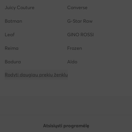
Juicy Couture
Converse
Batman
G-Star Raw
Leaf
GINO ROSSI
Reima
Frozen
Badura
Aldo
Rodyti daugiau prekių ženklų
Atsisiųsti programėlę