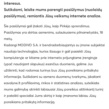
interesus.
Sutikdami, leisite mums parengti pasiūlymus (nuolaidų
pasiūlymus), remiantis Jūsų veiksmų internete analize.
Šie pasiūlymai gali įtakoti Jūsų, kaip Pirkėjo sprendimus.
Pasiūlymas yra skirtas asmenims, sulaukusiems pilnametystės, 18
metų.
Kadangi MODIVO S.A. ir bendradarbiaujantys su įmone subjektai
naudoja technologijas, kurios išsaugo ir gali pasiekti Jūsų
kompiuteryje ar kitame prie interneto prijungtame įrenginyje
(ypač naudojant slapukus) esančius duomenis, galime Jus
užtikrinti, kad rodomas turinys bus Jūsų poreikiams pritaikyta
informacija. Sutikdami su asmens duomenų tvarkymu, įskaitant
eavalyne.lt profiliavimą, rinkos ir statistines analizes, suteikiate
mums galimybę atrinkti labiausiai Jūsų poreikius atitinkantį turinį
ir pateikti specialiai Jums skirtą ir kaip įmanoma labiau Jūsų
poreikiams pritaikytą informaciją.