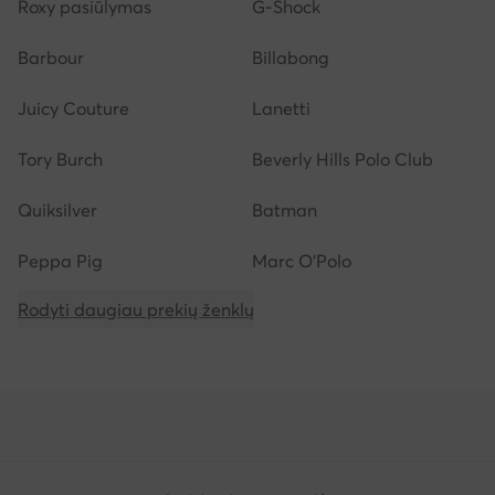
Roxy pasiūlymas
G-Shock
Barbour
Billabong
Juicy Couture
Lanetti
Tory Burch
Beverly Hills Polo Club
Quiksilver
Batman
Peppa Pig
Marc O'Polo
Rodyti daugiau prekių ženklų