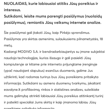
NUOLAIDAS, kurie labiausiai atitiks Jūsų poreikius ir
interesus.
Sutikdami, leisite mums parengti pasiūlymus (nuolaidų
pasiūlymus), remiantis Jūsų veiksmų internete analize.
Šie pasiūlymai gali įtakoti Jūsų, kaip Pirkėjo sprendimus.
Pasiūlymas yra skirtas asmenims, sulaukusiems pilnametystės, 18
metų.
Kadangi MODIVO S.A. ir bendradarbiaujantys su įmone subjektai
naudoja technologijas, kurios išsaugo ir gali pasiekti Jūsų
kompiuteryje ar kitame prie interneto prijungtame įrenginyje
(ypač naudojant slapukus) esančius duomenis, galime Jus
užtikrinti, kad rodomas turinys bus Jūsų poreikiams pritaikyta
informacija. Sutikdami su asmens duomenų tvarkymu, įskaitant
eavalyne.lt profiliavimą, rinkos ir statistines analizes, suteikiate
mums galimybę atrinkti labiausiai Jūsų poreikius atitinkantį turinį
ir pateikti specialiai Jums skirtą ir kaip įmanoma labiau Jūsų
poreikiams pritaikytą informaciją.