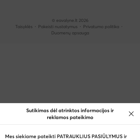
© eavalyne.lt 2026
Taisyklės
Pakeisti nustatymus
Privatumo politika
Duomenų apsauga
Sutikimas dėl atrinktos informacijos ir
reklamos pateikimo
Mes siekiame pateikti PATRAUKLIUS PASIŪLYMUS ir