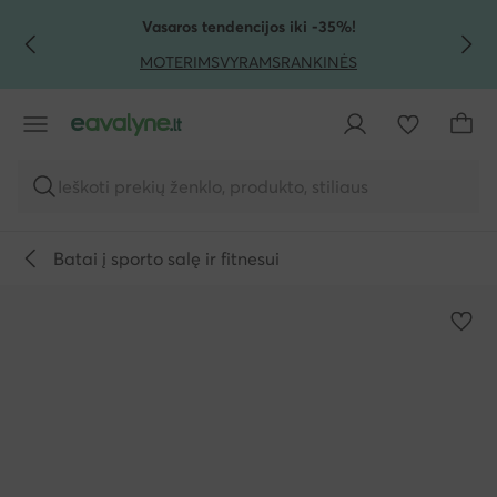
PEREITI PRIE PAGRINDINIO TURINIO
PEREITI Į PAIEŠKĄ
Vasaros tendencijos iki -35%!
MOTERIMS
VYRAMS
RANKINĖS
Ieškoti prekių ženklo, produkto, stiliaus
Batai į sporto salę ir fitnesui