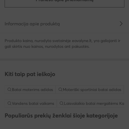
Informacija apie produktą
Produkto kaina, nurodyta svetainėje eavalyne.lt, yra galiojanti ir
gali skirtis nuo kainos, nurodytos ant pakuotės.
Kiti taip pat ieškojo
Batai moterims adidas
Moteriški sportiniai batai adidas
Vandens batai vaikams
Laisvalaikio batai mergaitėms Kap
Populiarūs prekių ženklai šioje kategorijoje