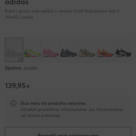
adidas
Batai į sporto salę adidas x Jeremy Scott Rapidmove Adv 2
JR6402 Juoda
Spalva:
Juoda
139,95
139,95 €
€
Šiuo metu šio produkto neturime.
Užsakyti pranešimą. Informuosime Jus, kai produktas
vėl atsiras prekyboje.
Pranešti apie prieinamumą