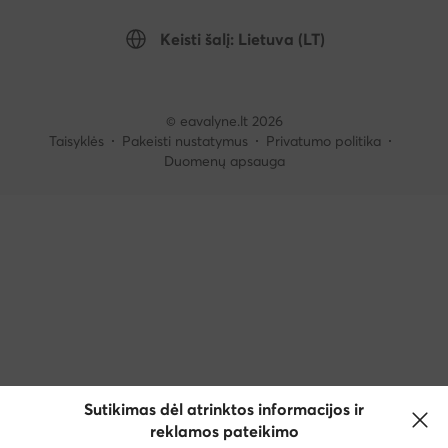
Keisti šalį: Lietuva (LT)
© eavalyne.lt 2026
Taisyklės
Pakeisti nustatymus
Privatumo politika
Duomenų apsauga
Sutikimas dėl atrinktos informacijos ir
reklamos pateikimo