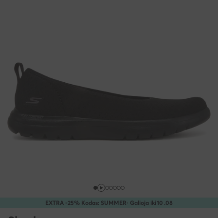
EXTRA -25% Kodas: SUMMER
· Galioja iki
10
.
08