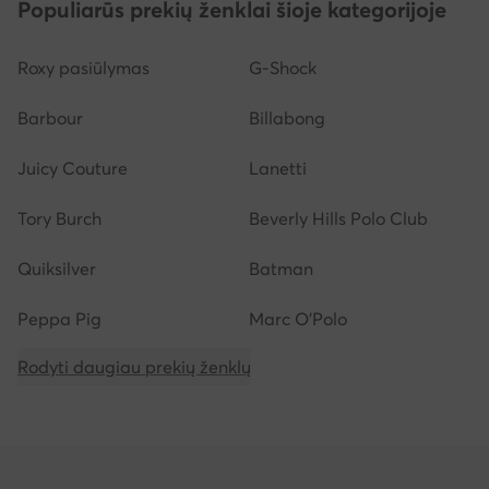
Populiarūs prekių ženklai šioje kategorijoje
Roxy pasiūlymas
G-Shock
Barbour
Billabong
Juicy Couture
Lanetti
Tory Burch
Beverly Hills Polo Club
Quiksilver
Batman
Peppa Pig
Marc O'Polo
Rodyti daugiau prekių ženklų