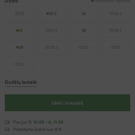
Dydis:
Paskutiniai vienetai
35
35.5
36
36.5
37
37.5
38
38.5
39
39.5
40
41
42
Dydžių lentelė
Įdėti į krepšelį
Pas jus:
P, 10.08 - A, 11.08
Pristatymo kaina nuo
0 €