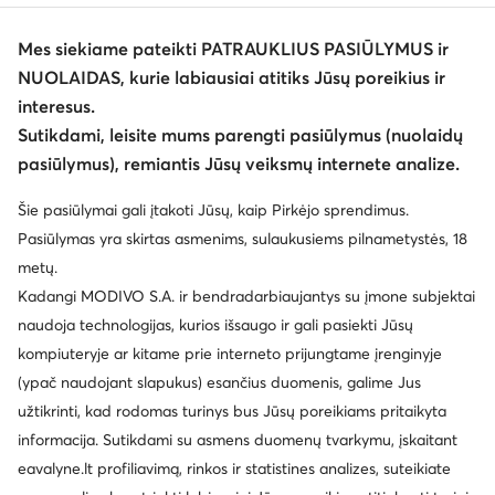
Mes siekiame pateikti PATRAUKLIUS PASIŪLYMUS ir
NUOLAIDAS, kurie labiausiai atitiks Jūsų poreikius ir
interesus.
Sutikdami, leisite mums parengti pasiūlymus (nuolaidų
pasiūlymus), remiantis Jūsų veiksmų internete analize.
Šie pasiūlymai gali įtakoti Jūsų, kaip Pirkėjo sprendimus.
Pasiūlymas yra skirtas asmenims, sulaukusiems pilnametystės, 18
metų.
Kadangi MODIVO S.A. ir bendradarbiaujantys su įmone subjektai
naudoja technologijas, kurios išsaugo ir gali pasiekti Jūsų
kompiuteryje ar kitame prie interneto prijungtame įrenginyje
(ypač naudojant slapukus) esančius duomenis, galime Jus
užtikrinti, kad rodomas turinys bus Jūsų poreikiams pritaikyta
informacija. Sutikdami su asmens duomenų tvarkymu, įskaitant
eavalyne.lt profiliavimą, rinkos ir statistines analizes, suteikiate