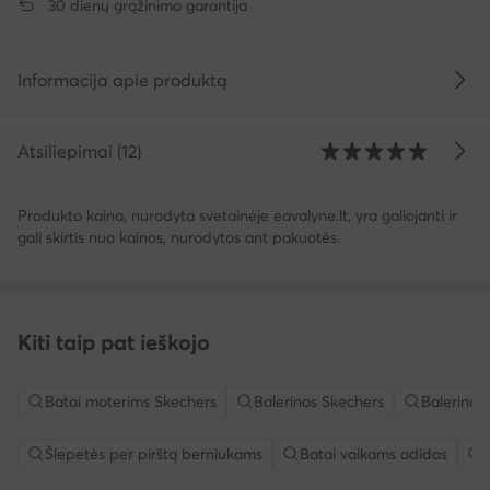
30 dienų grąžinimo garantija
Informacija apie produktą
Atsiliepimai (12)
Produkto kaina, nurodyta svetainėje eavalyne.lt, yra galiojanti ir
gali skirtis nuo kainos, nurodytos ant pakuotės.
Kiti taip pat ieškojo
Batai moterims Skechers
Balerinos Skechers
Balerinos
Šlepetės per pirštą berniukams
Batai vaikams adidas