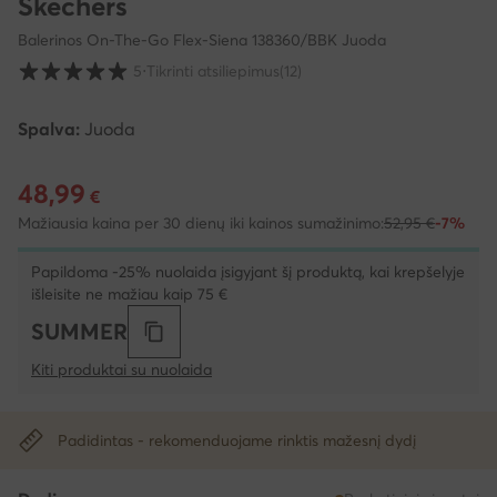
Skechers
Balerinos On-The-Go Flex-Siena 138360/BBK Juoda
Klientų įvertinimai skalėje nuo 1 iki 5
5
⋅
Tikrinti atsiliepimus
(12)
Spalva:
Juoda
48,99
Dabartinė kaina 48,99 €
€
Mažiausia kaina per 30 dienų iki kainos sumažinimo:
52,95 €
-7%
Papildoma -25% nuolaida įsigyjant šį produktą, kai krepšelyje
išleisite ne mažiau kaip 75 €
SUMMER
Kiti produktai su nuolaida
Padidintas - rekomenduojame rinktis mažesnį dydį