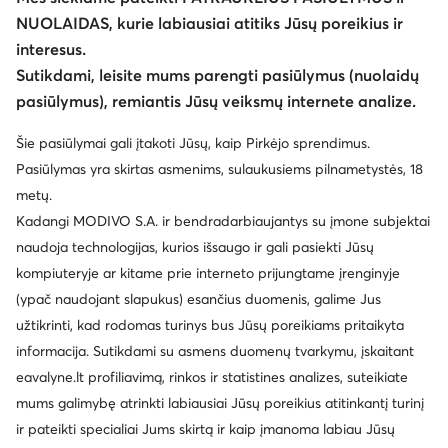
NUOLAIDAS, kurie labiausiai atitiks Jūsų poreikius ir
interesus.
Sutikdami, leisite mums parengti pasiūlymus (nuolaidų
pasiūlymus), remiantis Jūsų veiksmų internete analize.
Šie pasiūlymai gali įtakoti Jūsų, kaip Pirkėjo sprendimus.
Pasiūlymas yra skirtas asmenims, sulaukusiems pilnametystės, 18
metų.
Kadangi MODIVO S.A. ir bendradarbiaujantys su įmone subjektai
naudoja technologijas, kurios išsaugo ir gali pasiekti Jūsų
kompiuteryje ar kitame prie interneto prijungtame įrenginyje
(ypač naudojant slapukus) esančius duomenis, galime Jus
užtikrinti, kad rodomas turinys bus Jūsų poreikiams pritaikyta
informacija. Sutikdami su asmens duomenų tvarkymu, įskaitant
eavalyne.lt profiliavimą, rinkos ir statistines analizes, suteikiate
mums galimybę atrinkti labiausiai Jūsų poreikius atitinkantį turinį
ir pateikti specialiai Jums skirtą ir kaip įmanoma labiau Jūsų