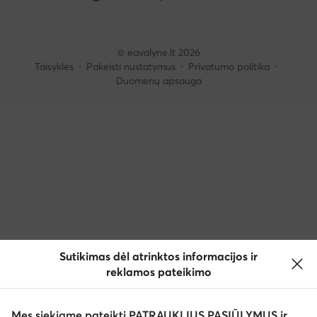
© eavalyne.lt 2026
Taisyklės
Pakeisti nustatymus
Privatumo politika
Duomenų apsauga
Sutikimas dėl atrinktos informacijos ir
reklamos pateikimo
Mes siekiame pateikti PATRAUKLIUS PASIŪLYMUS ir