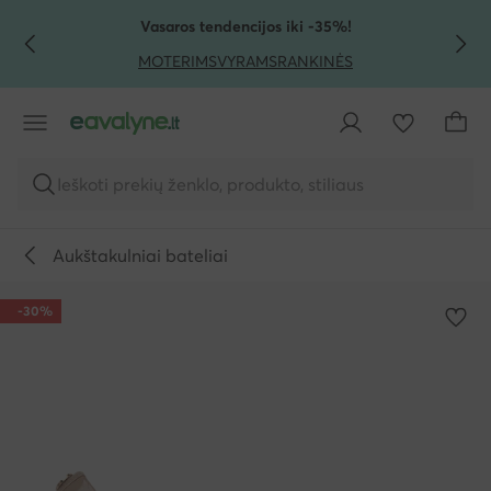
PEREITI PRIE PAGRINDINIO TURINIO
PEREITI Į PAIEŠKĄ
Vasaros tendencijos iki -35%!
MOTERIMS
VYRAMS
RANKINĖS
Ieškoti prekių ženklo, produkto, stiliaus
Aukštakulniai bateliai
-30%