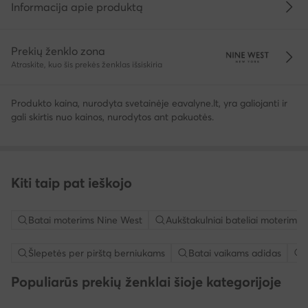
Informacija apie produktą
Prekių ženklo zona
Atraskite, kuo šis prekės ženklas išsiskiria
Produkto kaina, nurodyta svetainėje eavalyne.lt, yra galiojanti ir
gali skirtis nuo kainos, nurodytos ant pakuotės.
Kiti taip pat ieškojo
Batai moterims Nine West
Aukštakulniai bateliai moterims
Šlepetės per pirštą berniukams
Batai vaikams adidas
Populiarūs prekių ženklai šioje kategorijoje