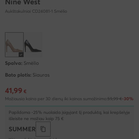
Nine West
Aukštakulniai CD24081-1 Smėlio
Spalva:
Smėlio
Bato plotis:
Siauras
41,99
Dabartinė kaina 41,99 €
€
Mažiausia kaina per 30 dienų iki kainos sumažinimo:
59,99 €
-30%
Papildoma -25% nuolaida įsigyjant šį produktą, kai krepšelyje
išleisite ne mažiau kaip 75 €
SUMMER