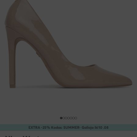
EXTRA -25% Kodas: SUMMER
· Galioja iki
10
.
08