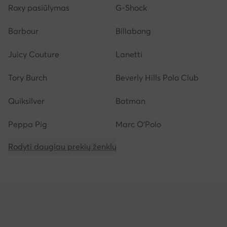
Roxy pasiūlymas
G-Shock
Barbour
Billabong
Juicy Couture
Lanetti
Tory Burch
Beverly Hills Polo Club
Quiksilver
Batman
Peppa Pig
Marc O'Polo
Rodyti daugiau prekių ženklų