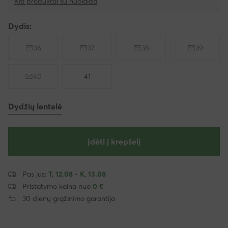
Kiti produktai su nuolaida
Dydis:
36
37
38
39
40
41
Dydžių lentelė
Įdėti į krepšelį
Pas jus:
T, 12.08 - K, 13.08
Pristatymo kaina nuo
0 €
30 dienų grąžinimo garantija