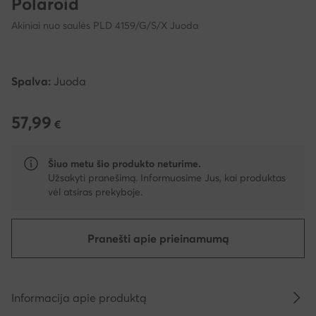
Polaroid
Akiniai nuo saulės PLD 4159/G/S/X Juoda
Spalva:
Juoda
57,99
57,99 €
€
Šiuo metu šio produkto neturime.
Užsakyti pranešimą. Informuosime Jus, kai produktas
vėl atsiras prekyboje.
Pranešti apie prieinamumą
Informacija apie produktą