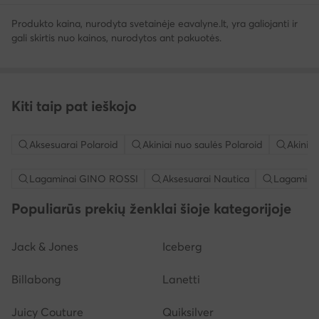
Produkto kaina, nurodyta svetainėje eavalyne.lt, yra galiojanti ir
gali skirtis nuo kainos, nurodytos ant pakuotės.
Kiti taip pat ieškojo
Aksesuarai Polaroid
Akiniai nuo saulės Polaroid
Akinia
Lagaminai GINO ROSSI
Aksesuarai Nautica
Lagamina
Populiarūs prekių ženklai šioje kategorijoje
Jack & Jones
Iceberg
Billabong
Lanetti
Juicy Couture
Quiksilver