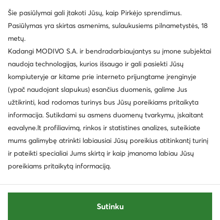
Šie pasiūlymai gali įtakoti Jūsų, kaip Pirkėjo sprendimus.
Pasiūlymas yra skirtas asmenims, sulaukusiems pilnametystės, 18
metų.
Kadangi MODIVO S.A. ir bendradarbiaujantys su įmone subjektai
naudoja technologijas, kurios išsaugo ir gali pasiekti Jūsų
kompiuteryje ar kitame prie interneto prijungtame įrenginyje
(ypač naudojant slapukus) esančius duomenis, galime Jus
užtikrinti, kad rodomas turinys bus Jūsų poreikiams pritaikyta
informacija. Sutikdami su asmens duomenų tvarkymu, įskaitant
eavalyne.lt profiliavimą, rinkos ir statistines analizes, suteikiate
mums galimybę atrinkti labiausiai Jūsų poreikius atitinkantį turinį
ir pateikti specialiai Jums skirtą ir kaip įmanoma labiau Jūsų
poreikiams pritaikytą informaciją.
Sutinku