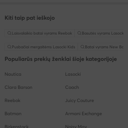
Kiti taip pat ieškojo
Laisvalaikio batai vyrams Reebok
Basutės vyrams Lasocki
Pusbačiai mergaitėms Lasocki Kids
Batai vyrams New Bala
Populiarūs prekių ženklai šioje kategorijoje
Nautica
Lasocki
Clara Barson
Coach
Reebok
Juicy Couture
Batman
Armani Exchange
Birkenstock
Noisy May