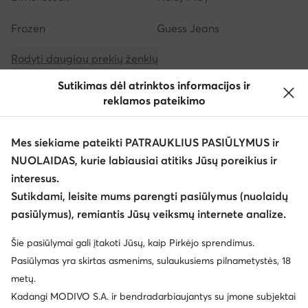
Frozen
Guess Jeans
Rodyti daugiau prekių ženklų
Sutikimas dėl atrinktos informacijos ir
reklamos pateikimo
Mes siekiame pateikti PATRAUKLIUS PASIŪLYMUS ir
NUOLAIDAS, kurie labiausiai atitiks Jūsų poreikius ir
Atsisiųsti programėlę
interesus.
Sutikdami, leisite mums parengti pasiūlymus (nuolaidų
pasiūlymus), remiantis Jūsų veiksmų internete analize.
Šie pasiūlymai gali įtakoti Jūsų, kaip Pirkėjo sprendimus.
Klientų aptarnavimas
Pasiūlymas yra skirtas asmenims, sulaukusiems pilnametystės, 18
metų.
Apie mus
Kadangi MODIVO S.A. ir bendradarbiaujantys su įmone subjektai