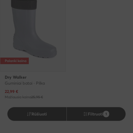
Palanki kaina
Dry Walker
Guminiai batai · Pilka
Dabartinė kaina
22,99
€
Mažiausia kaina
25,95 €
Rūšiuoti
Filtruoti
1