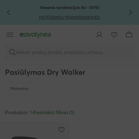
PEREITI PRIE PAGRINDINIO TURINIO
PEREITI Į PAIEŠKĄ
Vasaros tendencijos iki -35%!
MOTERIMS
VYRAMS
RANKINĖS
Ieškoti prekių ženklo, produkto, stiliaus
Pasiūlymas Dry Walker
Moterims
Produktai: 1
·
Pasirinkti filtrai (1)