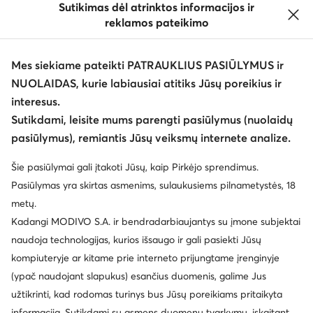
Sutikimas dėl atrinktos informacijos ir
reklamos pateikimo
Mes siekiame pateikti PATRAUKLIUS PASIŪLYMUS ir
NUOLAIDAS, kurie labiausiai atitiks Jūsų poreikius ir
interesus.
Keisti šalį: Lietuva (LT)
Sutikdami, leisite mums parengti pasiūlymus (nuolaidų
pasiūlymus), remiantis Jūsų veiksmų internete analize.
© eavalyne.lt 2026
Šie pasiūlymai gali įtakoti Jūsų, kaip Pirkėjo sprendimus.
Taisyklės
Pakeisti nustatymus
Privatumo politika
Pasiūlymas yra skirtas asmenims, sulaukusiems pilnametystės, 18
Duomenų apsauga
metų.
Kadangi MODIVO S.A. ir bendradarbiaujantys su įmone subjektai
naudoja technologijas, kurios išsaugo ir gali pasiekti Jūsų
kompiuteryje ar kitame prie interneto prijungtame įrenginyje
(ypač naudojant slapukus) esančius duomenis, galime Jus
užtikrinti, kad rodomas turinys bus Jūsų poreikiams pritaikyta
informacija. Sutikdami su asmens duomenų tvarkymu, įskaitant