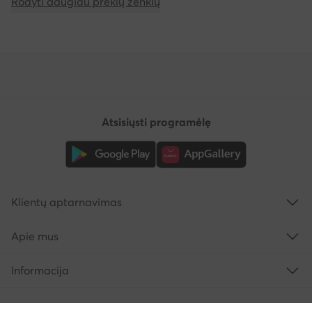
Rodyti daugiau prekių ženklų
Atsisiųsti programėlę
Klientų aptarnavimas
Apie mus
Informacija