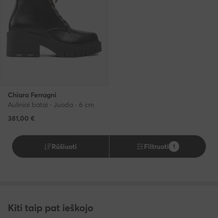
Chiara Ferragni
Auliniai batai · Juoda · 6 cm
381,00
€
Rūšiuoti
Filtruoti
1
Kiti taip pat ieškojo