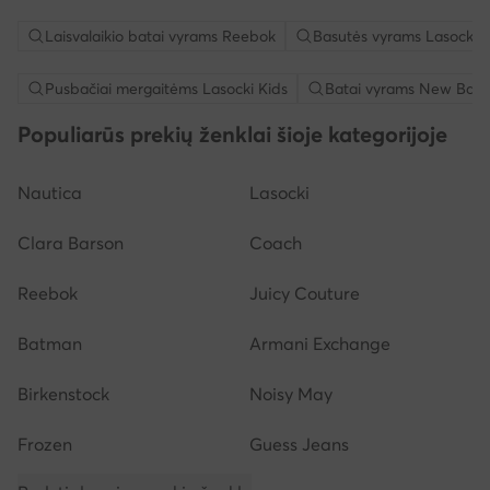
Laisvalaikio batai vyrams Reebok
Basutės vyrams Lasocki
Pusbačiai mergaitėms Lasocki Kids
Batai vyrams New Bala
Populiarūs prekių ženklai šioje kategorijoje
Nautica
Lasocki
Clara Barson
Coach
Reebok
Juicy Couture
Batman
Armani Exchange
Birkenstock
Noisy May
Frozen
Guess Jeans