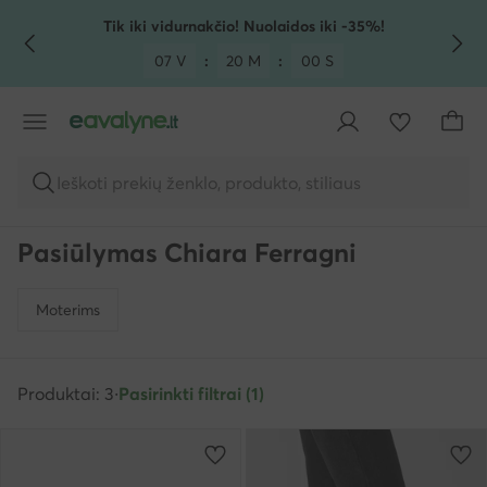
PEREITI PRIE PAGRINDINIO TURINIO
PEREITI Į PAIEŠKĄ
Tik iki vidurnakčio! Nuolaidos iki -35%!
07 V
:
20 M
:
00 S
Ieškoti prekių ženklo, produkto, stiliaus
Pasiūlymas Chiara Ferragni
Moterims
Produktai: 3
·
Pasirinkti filtrai (1)