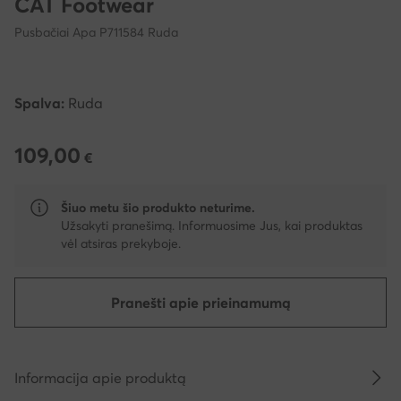
CAT Footwear
Pusbačiai Apa P711584 Ruda
Spalva:
Ruda
109,00
109,00 €
€
Šiuo metu šio produkto neturime.
Užsakyti pranešimą. Informuosime Jus, kai produktas
vėl atsiras prekyboje.
Pranešti apie prieinamumą
Informacija apie produktą