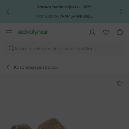
PEREITI PRIE PAGRINDINIO TURINIO
PEREITI Į PAIEŠKĄ
Vasaros tendencijos iki -35%!
MOTERIMS
VYRAMS
RANKINĖS
Ieškoti prekių ženklo, produkto, stiliaus
Kasdieniai pusbačiai