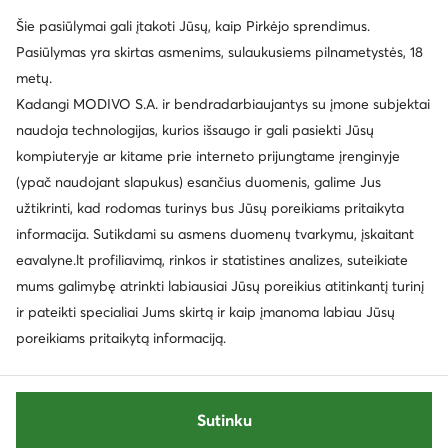
Šie pasiūlymai gali įtakoti Jūsų, kaip Pirkėjo sprendimus.
Pasiūlymas yra skirtas asmenims, sulaukusiems pilnametystės, 18
metų.
Kadangi MODIVO S.A. ir bendradarbiaujantys su įmone subjektai
naudoja technologijas, kurios išsaugo ir gali pasiekti Jūsų
kompiuteryje ar kitame prie interneto prijungtame įrenginyje
(ypač naudojant slapukus) esančius duomenis, galime Jus
užtikrinti, kad rodomas turinys bus Jūsų poreikiams pritaikyta
informacija. Sutikdami su asmens duomenų tvarkymu, įskaitant
eavalyne.lt profiliavimą, rinkos ir statistines analizes, suteikiate
mums galimybę atrinkti labiausiai Jūsų poreikius atitinkantį turinį
ir pateikti specialiai Jums skirtą ir kaip įmanoma labiau Jūsų
poreikiams pritaikytą informaciją.
Sutinku