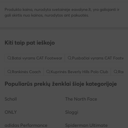
Produkto kaina, nurodyta svetainėje eavalyne.lt, yra galiojanti ir
gali skirtis nuo kainos, nurodytos ant pakuotės.
Kiti taip pat ieškojo
Batai vyrams CAT Footwear
Pusbačiai vyrams CAT Footwe
Rankinės Coach
Kuprinės Beverly Hills Polo Club
Rank
Populiarūs prekių ženklai šioje kategorijoje
Scholl
The North Face
ONLY
Sloggi
adidas Performance
Spiderman Ultimate