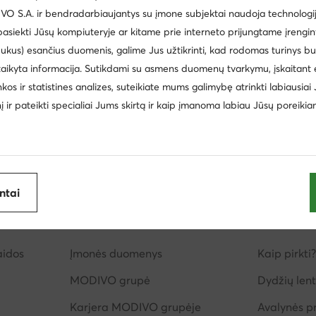
 S.A. ir bendradarbiaujantys su įmone subjektai naudoja technologija
DC Shoes
Kappa
 pasiekti Jūsų kompiuteryje ar kitame prie interneto prijungtame įrengin
Timberland
ukus) esančius duomenis, galime Jus užtikrinti, kad rodomas turinys b
taikyta informacija. Sutikdami su asmens duomenų tvarkymu, įskaitant 
inkos ir statistines analizes, suteikiate mums galimybę atrinkti labiausiai
inį ir pateikti specialiai Jums skirtą ir kaip įmanoma labiau Jūsų poreikia
antai
imas
Apie mus
Informac
aidos
Įmonės duomenys
Kaip pirkti?
MODIVO grupė
Dydžių lent
Karjera MODIVO grupėje
Avalynės pr