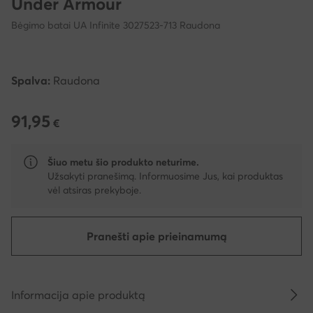
Under Armour
Bėgimo batai UA Infinite 3027523-713 Raudona
Spalva:
Raudona
91,95
91,95 €
€
Šiuo metu šio produkto neturime.
Užsakyti pranešimą. Informuosime Jus, kai produktas
vėl atsiras prekyboje.
Pranešti apie prieinamumą
Informacija apie produktą