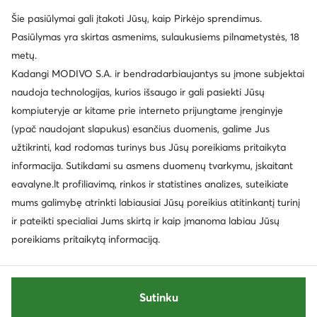
Šie pasiūlymai gali įtakoti Jūsų, kaip Pirkėjo sprendimus.
Pasiūlymas yra skirtas asmenims, sulaukusiems pilnametystės, 18
metų.
Kadangi MODIVO S.A. ir bendradarbiaujantys su įmone subjektai
naudoja technologijas, kurios išsaugo ir gali pasiekti Jūsų
kompiuteryje ar kitame prie interneto prijungtame įrenginyje
(ypač naudojant slapukus) esančius duomenis, galime Jus
užtikrinti, kad rodomas turinys bus Jūsų poreikiams pritaikyta
informacija. Sutikdami su asmens duomenų tvarkymu, įskaitant
eavalyne.lt profiliavimą, rinkos ir statistines analizes, suteikiate
mums galimybę atrinkti labiausiai Jūsų poreikius atitinkantį turinį
ir pateikti specialiai Jums skirtą ir kaip įmanoma labiau Jūsų
poreikiams pritaikytą informaciją.
Sutinku