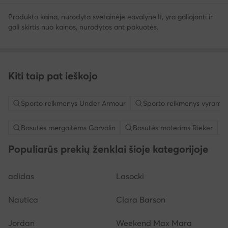
Produkto kaina, nurodyta svetainėje eavalyne.lt, yra galiojanti ir
gali skirtis nuo kainos, nurodytos ant pakuotės.
Kiti taip pat ieškojo
Sporto reikmenys Under Armour
Sporto reikmenys vyrams
Basutės mergaitėms Garvalin
Basutės moterims Rieker
Populiarūs prekių ženklai šioje kategorijoje
adidas
Lasocki
Nautica
Clara Barson
Jordan
Weekend Max Mara