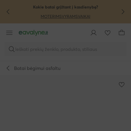
PEREITI PRIE PAGRINDINIO TURINIO
PEREITI Į PAIEŠKĄ
Kokie batai grįžtant į kasdienybę?
MOTERIMS
VYRAMS
VAIKAI
Ieškoti prekių ženklo, produkto, stiliaus
Batai bėgimui asfaltu