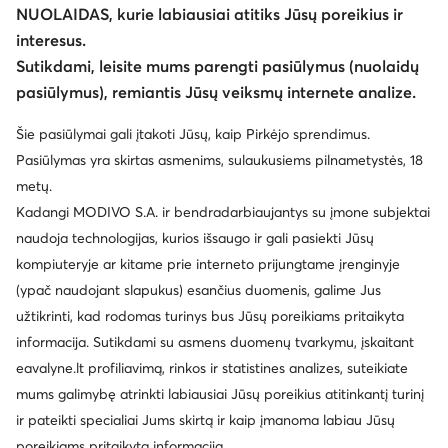
NUOLAIDAS, kurie labiausiai atitiks Jūsų poreikius ir
interesus.
Sutikdami, leisite mums parengti pasiūlymus (nuolaidų
pasiūlymus), remiantis Jūsų veiksmų internete analize.
Šie pasiūlymai gali įtakoti Jūsų, kaip Pirkėjo sprendimus.
Pasiūlymas yra skirtas asmenims, sulaukusiems pilnametystės, 18
metų.
Kadangi MODIVO S.A. ir bendradarbiaujantys su įmone subjektai
naudoja technologijas, kurios išsaugo ir gali pasiekti Jūsų
kompiuteryje ar kitame prie interneto prijungtame įrenginyje
(ypač naudojant slapukus) esančius duomenis, galime Jus
užtikrinti, kad rodomas turinys bus Jūsų poreikiams pritaikyta
informacija. Sutikdami su asmens duomenų tvarkymu, įskaitant
eavalyne.lt profiliavimą, rinkos ir statistines analizes, suteikiate
mums galimybę atrinkti labiausiai Jūsų poreikius atitinkantį turinį
ir pateikti specialiai Jums skirtą ir kaip įmanoma labiau Jūsų
poreikiams pritaikytą informaciją.