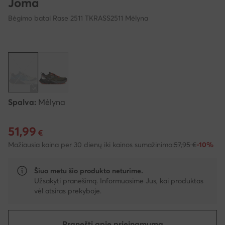
Joma
Bėgimo batai Rase 2511 TKRASS2511 Mėlyna
Spalva:
Mėlyna
51,99
Dabartinė kaina 51,99 €
€
Mažiausia kaina per 30 dienų iki kainos sumažinimo:
57,95 €
-10%
Šiuo metu šio produkto neturime.
Užsakyti pranešimą. Informuosime Jus, kai produktas
vėl atsiras prekyboje.
Pranešti apie prieinamumą