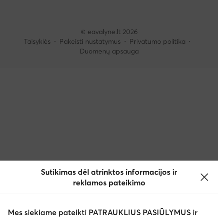
© eavalyne.lt 2026
Taisyklės
Pakeisti nustatymus
Privatumo politika
Duomenų apsauga
Sutikimas dėl atrinktos informacijos ir
reklamos pateikimo
Mes siekiame pateikti PATRAUKLIUS PASIŪLYMUS ir