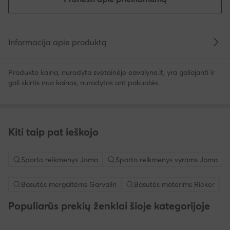
Informacija apie produktą
Produkto kaina, nurodyta svetainėje eavalyne.lt, yra galiojanti ir
gali skirtis nuo kainos, nurodytos ant pakuotės.
Kiti taip pat ieškojo
Sporto reikmenys Joma
Sporto reikmenys vyrams Joma
Basutės mergaitėms Garvalin
Basutės moterims Rieker
Populiarūs prekių ženklai šioje kategorijoje