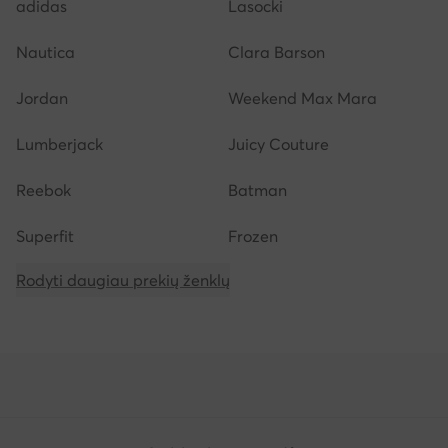
adidas
Lasocki
Nautica
Clara Barson
Jordan
Weekend Max Mara
Lumberjack
Juicy Couture
Reebok
Batman
Superfit
Frozen
Rodyti daugiau prekių ženklų