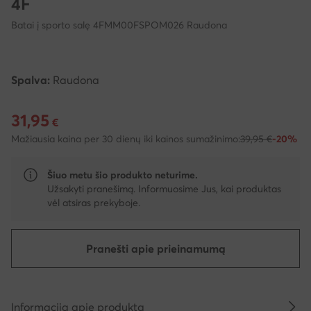
4F
Batai į sporto salę 4FMM00FSPOM026 Raudona
Spalva:
Raudona
31,95
Dabartinė kaina 31,95 €
€
Mažiausia kaina per 30 dienų iki kainos sumažinimo:
39,95 €
-20%
Šiuo metu šio produkto neturime.
Užsakyti pranešimą. Informuosime Jus, kai produktas
vėl atsiras prekyboje.
Pranešti apie prieinamumą
Informacija apie produktą