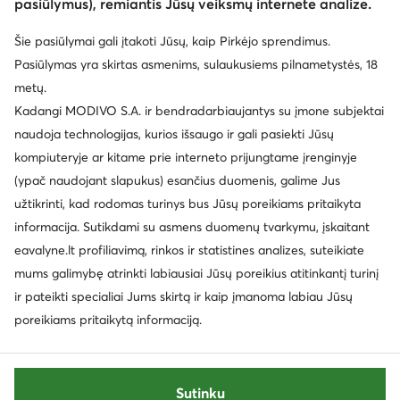
pasiūlymus), remiantis Jūsų veiksmų internete analize.
Šie pasiūlymai gali įtakoti Jūsų, kaip Pirkėjo sprendimus.
Pasiūlymas yra skirtas asmenims, sulaukusiems pilnametystės, 18
metų.
Kadangi MODIVO S.A. ir bendradarbiaujantys su įmone subjektai
naudoja technologijas, kurios išsaugo ir gali pasiekti Jūsų
kompiuteryje ar kitame prie interneto prijungtame įrenginyje
(ypač naudojant slapukus) esančius duomenis, galime Jus
užtikrinti, kad rodomas turinys bus Jūsų poreikiams pritaikyta
informacija. Sutikdami su asmens duomenų tvarkymu, įskaitant
eavalyne.lt profiliavimą, rinkos ir statistines analizes, suteikiate
mums galimybę atrinkti labiausiai Jūsų poreikius atitinkantį turinį
ir pateikti specialiai Jums skirtą ir kaip įmanoma labiau Jūsų
poreikiams pritaikytą informaciją.
Sutinku