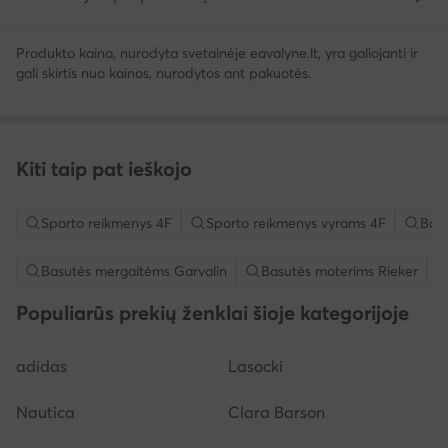
Produkto kaina, nurodyta svetainėje eavalyne.lt, yra galiojanti ir
gali skirtis nuo kainos, nurodytos ant pakuotės.
Kiti taip pat ieškojo
Sporto reikmenys 4F
Sporto reikmenys vyrams 4F
Bata
Basutės mergaitėms Garvalin
Basutės moterims Rieker
Populiarūs prekių ženklai šioje kategorijoje
adidas
Lasocki
Nautica
Clara Barson