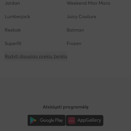
Jordan
Weekend Max Mara
Lumberjack
Juicy Couture
Reebok
Batman
Superfit
Frozen
Rodyti daugiau prekių ženklų
Atsisiųsti programėlę