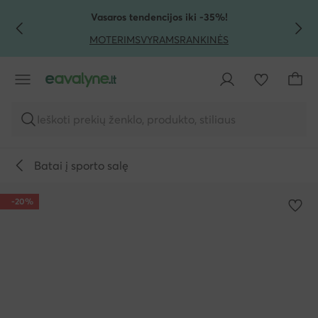
PEREITI PRIE PAGRINDINIO TURINIO
PEREITI Į PAIEŠKĄ
Vasaros tendencijos iki -35%!
MOTERIMS
VYRAMS
RANKINĖS
Ieškoti prekių ženklo, produkto, stiliaus
Batai į sporto salę
-20%