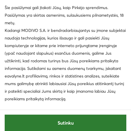
Šie pasiūlymai gali įtakoti Jūsų, kaip Pirkėjo sprendimus.
Pasiūlymas yra skirtas asmenims, sulaukusiems pilnametystės, 18
metų.
Kadangi MODIVO S.A. ir bendradarbiaujantys su įmone subjektai
naudoja technologijas, kurios išsaugo ir gali pasiekti Jūsų
kompiuteryje ar kitame prie interneto prijungtame įrenginyje
(ypač naudojant slapukus) esančius duomenis, galime Jus
užtikrinti, kad rodomas turinys bus Jūsų poreikiams pritaikyta
informacija. Sutikdami su asmens duomenų tvarkymu, įskaitant
eavalyne.lt profiliavimą, rinkos ir statistines analizes, suteikiate
mums galimybę atrinkti labiausiai Jūsų poreikius atitinkantį turinį
ir pateikti specialiai Jums skirtą ir kaip įmanoma labiau Jūsų
poreikiams pritaikytą informaciją.
Sutinku