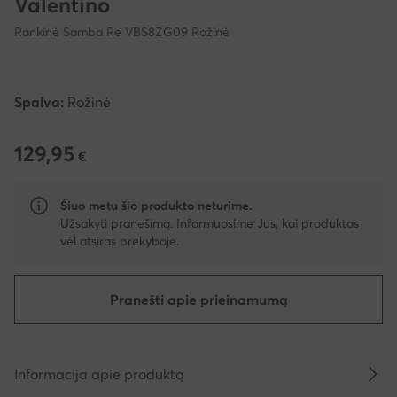
Valentino
Rankinė Samba Re VBS8ZG09 Rožinė
Spalva:
Rožinė
129,95
129,95 €
€
Šiuo metu šio produkto neturime.
Užsakyti pranešimą. Informuosime Jus, kai produktas
vėl atsiras prekyboje.
Pranešti apie prieinamumą
Informacija apie produktą