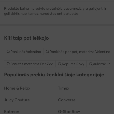
Produkto kaina, nurodyta svetainėje eavalyne.lt, yra galiojanti ir
gali skirtis nuo kainos, nurodytos ant pakuotės.
Kiti taip pat ieškojo
Rankinės Valentino
Rankinės per petį moterims Valentino
Basutės moterims DeeZee
Kepurės Roxy
Aukštakulnia
Populiarūs prekių ženklai šioje kategorijoje
Home & Relax
Timex
Juicy Couture
Converse
Batman
G-Star Raw