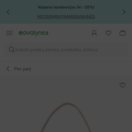
PEREITI PRIE PAGRINDINIO TURINIO
PEREITI Į PAIEŠKĄ
Vasaros tendencijos iki -35%!
MOTERIMS
VYRAMS
RANKINĖS
Ieškoti prekių ženklo, produkto, stiliaus
Per petį