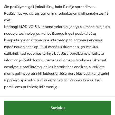
Šie pasiūlymai gali įtakoti Jūsų, kaip Pirkėjo sprendimus.
Pasiūlymas yra skirtas asmenims, sulaukusiems pilnametystės, 18
metų.
Kadangi MODIVO S.A. ir bendradarbiaujantys su įmone subjektai
naudoja technologijas, kurios išsaugo ir gali pasiekti Jūsų
kompiuteryje ar kitame prie interneto prijungtame įrenginyje
(ypač naudojant slapukus) esančius duomenis, galime Jus
užtikrinti, kad rodomas turinys bus Jūsų poreikiams pritaikyta
informacija. Sutikdami su asmens duomenų tvarkymu, įskaitant
eavalyne.lt profiliavimą, rinkos ir statistines analizes, suteikiate
mums galimybę atrinkti labiausiai Jūsų poreikius atitinkantį turinį
ir pateikti specialiai Jums skirtą ir kaip įmanoma labiau Jūsų
poreikiams pritaikytą informaciją.
Sutinku