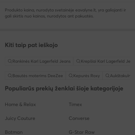
Produkto kaina, nurodyta svetainėje eavalyne.lt, yra galiojanti ir
gali skirtis nuo kainos, nurodytos ant pakuotės.
Kiti taip pat ieškojo
Rankinės Karl Lagerfeld Jeans
Krepšiai Karl Lagerfeld Jea
Basutės moterims DeeZee
Kepurės Roxy
Aukštakulnia
Populiarūs prekių ženklai šioje kategorijoje
Home & Relax
Timex
Juicy Couture
Converse
Batman
G-Star Raw