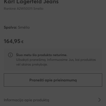
Karl Lagerfeld Jeans
Rankinė A2W50011 Smėlio
Spalva:
Smėlio
164,95
164,95 €
€
Šiuo metu šio produkto neturime.
Užsakyti pranešimą. Informuosime Jus, kai produktas
vėl atsiras prekyboje.
Pranešti apie prieinamumą
Informacija apie produktą