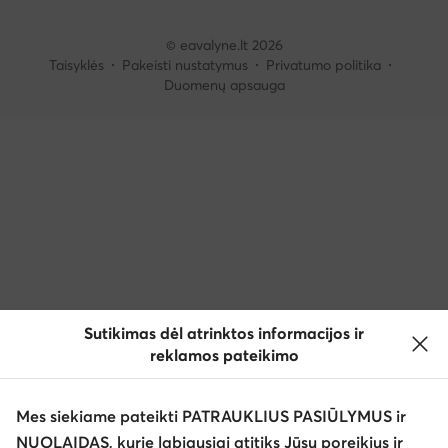
© eavalyne.lt 2026
Taisyklės
Pakeisti nustatymus
Privatumo politika
Duomenų apsauga
Sutikimas dėl atrinktos informacijos ir
reklamos pateikimo
Mes siekiame pateikti PATRAUKLIUS PASIŪLYMUS ir
NUOLAIDAS, kurie labiausiai atitiks Jūsų poreikius ir