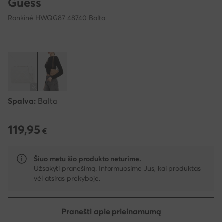
Guess
Rankinė HWQG87 48740 Balta
Spalva:
Balta
119,95
119,95 €
€
Šiuo metu šio produkto neturime.
Užsakyti pranešimą. Informuosime Jus, kai produktas
vėl atsiras prekyboje.
Pranešti apie prieinamumą