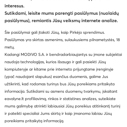
interesus.
Sutikdami, leisite mums parengti pasiūlymus (nuolaidų
pasiūlymus), remiantis Jūsų veiksmų internete analize.
Šie pasiūlymai gali įtakoti Jūsų, kaip Pirkėjo sprendimus.
Pasiūlymas yra skirtas asmenims, sulaukusiems pilnametystės, 18
metų.
Kadangi MODIVO S.A. ir bendradarbiaujantys su įmone subjektai
naudoja technologijas, kurios išsaugo ir gali pasiekti Jūsų
kompiuteryje ar kitame prie interneto prijungtame įrenginyje
(ypač naudojant slapukus) esančius duomenis, galime Jus
užtikrinti, kad rodomas turinys bus Jūsų poreikiams pritaikyta
informacija. Sutikdami su asmens duomenų tvarkymu, įskaitant
eavalyne.lt profiliavimą, rinkos ir statistines analizes, suteikiate
mums galimybę atrinkti labiausiai Jūsų poreikius atitinkantį turinį
ir pateikti specialiai Jums skirtą ir kaip įmanoma labiau Jūsų
poreikiams pritaikytą informaciją.