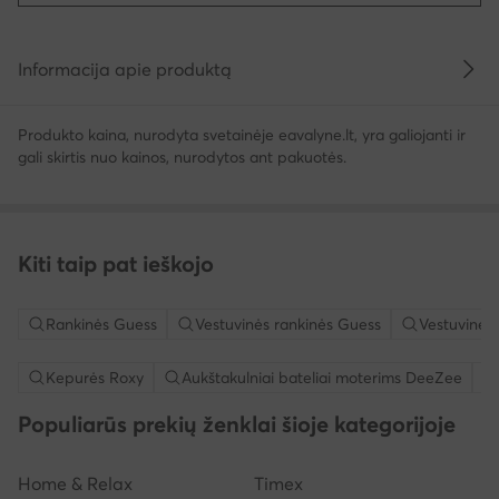
Informacija apie produktą
Produkto kaina, nurodyta svetainėje eavalyne.lt, yra galiojanti ir
gali skirtis nuo kainos, nurodytos ant pakuotės.
Kiti taip pat ieškojo
Rankinės Guess
Vestuvinės rankinės Guess
Vestuvinės 
Kepurės Roxy
Aukštakulniai bateliai moterims DeeZee
Populiarūs prekių ženklai šioje kategorijoje
Home & Relax
Timex