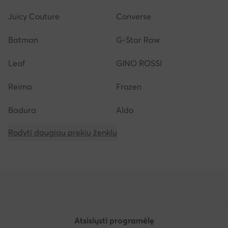
Juicy Couture
Converse
Batman
G-Star Raw
Leaf
GINO ROSSI
Reima
Frozen
Badura
Aldo
Rodyti daugiau prekių ženklų
Atsisiųsti programėlę