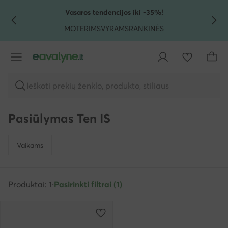
PEREITI PRIE PAGRINDINIO TURINIO
PEREITI Į PAIEŠKĄ
Vasaros tendencijos iki -35%!
MOTERIMS
VYRAMS
RANKINĖS
Ieškoti prekių ženklo, produkto, stiliaus
Pasiūlymas Ten IS
Vaikams
Produktai: 1
·
Pasirinkti filtrai (1)