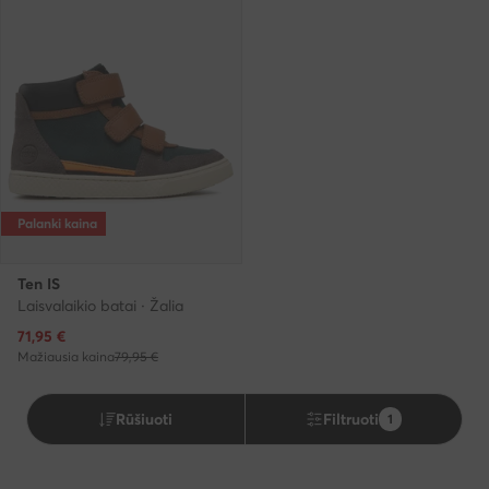
Palanki kaina
Ten IS
Laisvalaikio batai · Žalia
Dabartinė kaina
71,95
€
Mažiausia kaina
79,95 €
Rūšiuoti
Filtruoti
1