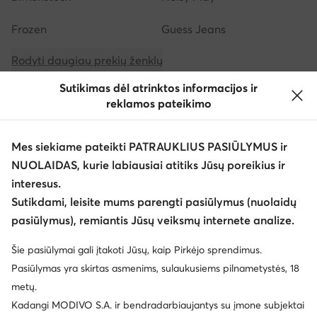
Frozen
Guess Jeans
Rodyti daugiau prekių ženklų
Sutikimas dėl atrinktos informacijos ir
reklamos pateikimo
Mes siekiame pateikti PATRAUKLIUS PASIŪLYMUS ir
NUOLAIDAS, kurie labiausiai atitiks Jūsų poreikius ir
Atsisiųsti programėlę
interesus.
Sutikdami, leisite mums parengti pasiūlymus (nuolaidų
pasiūlymus), remiantis Jūsų veiksmų internete analize.
Šie pasiūlymai gali įtakoti Jūsų, kaip Pirkėjo sprendimus.
Klientų aptarnavimas
Pasiūlymas yra skirtas asmenims, sulaukusiems pilnametystės, 18
metų.
Apie mus
Kadangi MODIVO S.A. ir bendradarbiaujantys su įmone subjektai