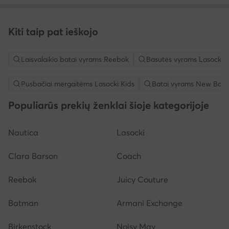
Kiti taip pat ieškojo
Laisvalaikio batai vyrams Reebok
Basutės vyrams Lasocki
Pusbačiai mergaitėms Lasocki Kids
Batai vyrams New Bala
Populiarūs prekių ženklai šioje kategorijoje
Nautica
Lasocki
Clara Barson
Coach
Reebok
Juicy Couture
Batman
Armani Exchange
Birkenstock
Noisy May