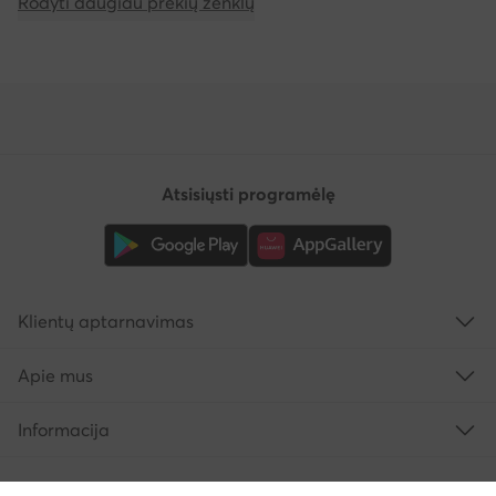
Rodyti daugiau prekių ženklų
Atsisiųsti programėlę
Klientų aptarnavimas
Apie mus
Informacija