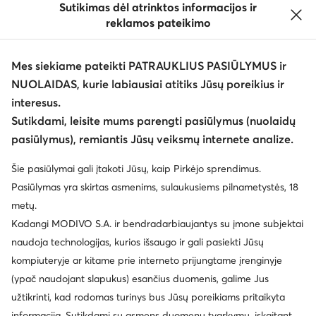
Sutikimas dėl atrinktos informacijos ir
reklamos pateikimo
Mes siekiame pateikti PATRAUKLIUS PASIŪLYMUS ir
NUOLAIDAS, kurie labiausiai atitiks Jūsų poreikius ir
interesus.
Keisti šalį: Lietuva (LT)
Sutikdami, leisite mums parengti pasiūlymus (nuolaidų
pasiūlymus), remiantis Jūsų veiksmų internete analize.
© eavalyne.lt 2026
Šie pasiūlymai gali įtakoti Jūsų, kaip Pirkėjo sprendimus.
Taisyklės
Pakeisti nustatymus
Privatumo politika
Pasiūlymas yra skirtas asmenims, sulaukusiems pilnametystės, 18
Duomenų apsauga
metų.
Kadangi MODIVO S.A. ir bendradarbiaujantys su įmone subjektai
naudoja technologijas, kurios išsaugo ir gali pasiekti Jūsų
kompiuteryje ar kitame prie interneto prijungtame įrenginyje
(ypač naudojant slapukus) esančius duomenis, galime Jus
užtikrinti, kad rodomas turinys bus Jūsų poreikiams pritaikyta
informacija. Sutikdami su asmens duomenų tvarkymu, įskaitant