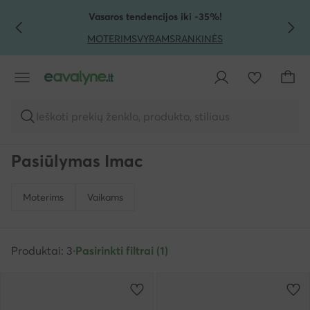
PEREITI PRIE PAGRINDINIO TURINIO
PEREITI Į PAIEŠKĄ
Vasaros tendencijos iki -35%!
MOTERIMS
VYRAMS
RANKINĖS
Ieškoti prekių ženklo, produkto, stiliaus
Pasiūlymas Imac
Moterims
Vaikams
Produktai: 3
·
Pasirinkti filtrai (1)