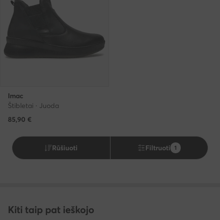
Imac
Štibletai · Juoda
85,90
€
Rūšiuoti
Filtruoti
1
Kiti taip pat ieškojo