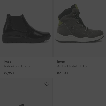
Imac
Imac
Aulinukai · Juoda
Auliniai batai · Pilka
79,95
€
82,00
€