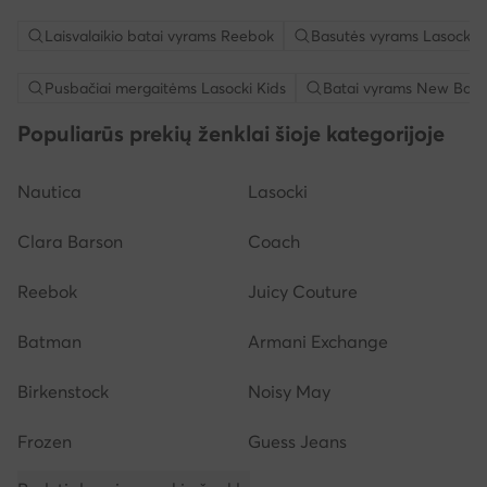
Laisvalaikio batai vyrams Reebok
Basutės vyrams Lasocki
Pusbačiai mergaitėms Lasocki Kids
Batai vyrams New Bala
Populiarūs prekių ženklai šioje kategorijoje
Nautica
Lasocki
Clara Barson
Coach
Reebok
Juicy Couture
Batman
Armani Exchange
Birkenstock
Noisy May
Frozen
Guess Jeans