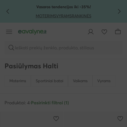
PEREITI PRIE PAGRINDINIO TURINIO
PEREITI Į PAIEŠKĄ
Vasaros tendencijos iki -35%!
MOTERIMS
VYRAMS
RANKINĖS
Ieškoti prekių ženklo, produkto, stiliaus
Pasiūlymas Halti
Moterims
Sportiniai batai
Vaikams
Vyrams
Produktai: 4
·
Pasirinkti filtrai (1)