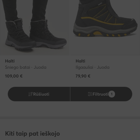
Halti
Halti
Sniego batai · Juoda
Ilgaauliai · Juoda
109,00
€
79,90
€
Rūšiuoti
Filtruoti
1
Kiti taip pat ieškojo