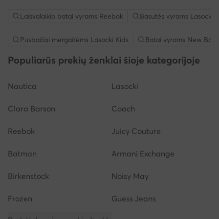
Laisvalaikio batai vyrams Reebok
Basutės vyrams Lasocki
Pusbačiai mergaitėms Lasocki Kids
Batai vyrams New Bala
Populiarūs prekių ženklai šioje kategorijoje
Nautica
Lasocki
Clara Barson
Coach
Reebok
Juicy Couture
Batman
Armani Exchange
Birkenstock
Noisy May
Frozen
Guess Jeans