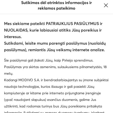
Sutikimas dėl atrinktos informacijos ir
reklamos pateikimo
Mes siekiame pateikti PATRAUKLIUS PASIŪLYMUS ir
NUOLAIDAS, kurie labiausiai atitiks Jūsų poreikius ir
interesus.
Keisti šalį: Lietuva (LT)
Sutikdami, leisite mums parengti pasiūlymus (nuolaidų
pasiūlymus), remiantis Jūsų veiksmų internete analize.
© eavalyne.lt 2026
Šie pasiūlymai gali įtakoti Jūsų, kaip Pirkėjo sprendimus.
Taisyklės
Pakeisti nustatymus
Privatumo politika
Pasiūlymas yra skirtas asmenims, sulaukusiems pilnametystės, 18
Duomenų apsauga
metų.
Kadangi MODIVO S.A. ir bendradarbiaujantys su įmone subjektai
naudoja technologijas, kurios išsaugo ir gali pasiekti Jūsų
kompiuteryje ar kitame prie interneto prijungtame įrenginyje
(ypač naudojant slapukus) esančius duomenis, galime Jus
užtikrinti, kad rodomas turinys bus Jūsų poreikiams pritaikyta
informacija. Sutikdami su asmens duomenų tvarkymu, įskaitant