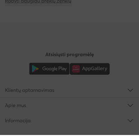
Rodyti daugiau prekių ženklų
Atsisiųsti programėlę
Klientų aptarnavimas
Apie mus
Informacija