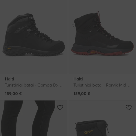
Halti
Halti
Turistiniai batai · Gompa Dx 054-2238 · Juoda
Turistiniai batai · Rorvik Mid Drymaxx 054-2805 · Juoda
159,00
€
159,00
€