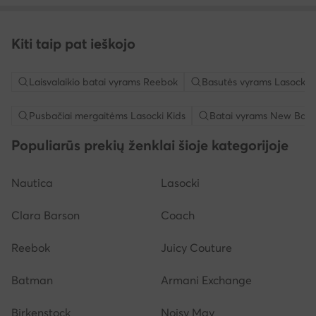
Kiti taip pat ieškojo
Laisvalaikio batai vyrams Reebok
Basutės vyrams Lasocki
Pusbačiai mergaitėms Lasocki Kids
Batai vyrams New Bala
Populiarūs prekių ženklai šioje kategorijoje
Nautica
Lasocki
Clara Barson
Coach
Reebok
Juicy Couture
Batman
Armani Exchange
Birkenstock
Noisy May