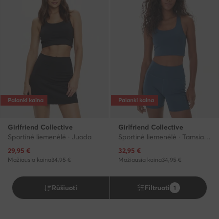
Palanki kaina
Palanki kaina
Girlfriend Collective
Girlfriend Collective
Sportinė liemenėlė · Juoda
Sportinė liemenėlė · Tamsiai mėlyna
Dabartinė kaina
Dabartinė kaina
29,95
€
32,95
€
Mažiausia kaina
34,95 €
Mažiausia kaina
34,95 €
Rūšiuoti
Filtruoti
1