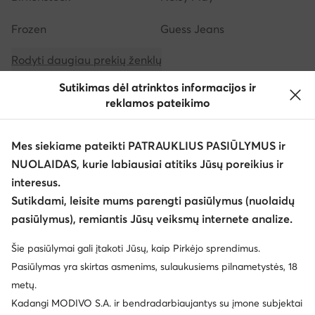
Frozen
Guess Jeans
Rodyti daugiau prekių ženklų
Sutikimas dėl atrinktos informacijos ir
reklamos pateikimo
Mes siekiame pateikti PATRAUKLIUS PASIŪLYMUS ir
NUOLAIDAS, kurie labiausiai atitiks Jūsų poreikius ir
Atsisiųsti programėlę
interesus.
Sutikdami, leisite mums parengti pasiūlymus (nuolaidų
pasiūlymus), remiantis Jūsų veiksmų internete analize.
Šie pasiūlymai gali įtakoti Jūsų, kaip Pirkėjo sprendimus.
Klientų aptarnavimas
Pasiūlymas yra skirtas asmenims, sulaukusiems pilnametystės, 18
metų.
Apie mus
Kadangi MODIVO S.A. ir bendradarbiaujantys su įmone subjektai