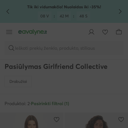
PEREITI PRIE PAGRINDINIO TURINIO
PEREITI Į PAIEŠKĄ
Tik iki vidurnakčio! Nuolaidos iki -35%!
08 V
:
42 M
:
48 S
Ieškoti prekių ženklo, produkto, stiliaus
Pasiūlymas Girlfriend Collective
Drabužiai
Produktai: 2
·
Pasirinkti filtrai (1)