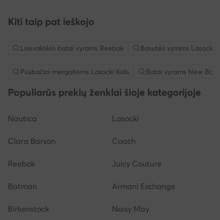
Kiti taip pat ieškojo
Laisvalaikio batai vyrams Reebok
Basutės vyrams Lasocki
Pusbačiai mergaitėms Lasocki Kids
Batai vyrams New Bala
Populiarūs prekių ženklai šioje kategorijoje
Nautica
Lasocki
Clara Barson
Coach
Reebok
Juicy Couture
Batman
Armani Exchange
Birkenstock
Noisy May