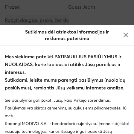
Frozen
Guess Jeans
Rodyti daugiau prekių ženklų
Sutikimas dėl atrinktos informacijos ir
reklamos pateikimo
Mes siekiame pateikti PATRAUKLIUS PASIŪLYMUS ir
NUOLAIDAS, kurie labiausiai atitiks Jūsų poreikius ir
Atsisiųsti programėlę
interesus.
Sutikdami, leisite mums parengti pasiūlymus (nuolaidų
pasiūlymus), remiantis Jūsų veiksmų internete analize.
Šie pasiūlymai gali įtakoti Jūsų, kaip Pirkėjo sprendimus.
Klientų aptarnavimas
Pasiūlymas yra skirtas asmenims, sulaukusiems pilnametystės, 18
metų.
Apie mus
Kadangi MODIVO S.A. ir bendradarbiaujantys su įmone subjektai
naudoja technologijas, kurios išsaugo ir gali pasiekti Jūsų