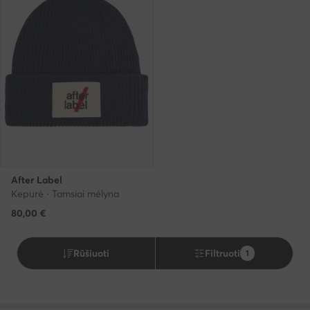
After Label
Kepurė · Tamsiai mėlyna
80,00
€
Rūšiuoti
Filtruoti
1