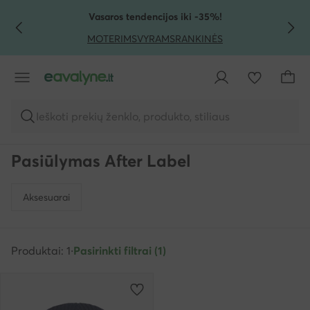
PEREITI PRIE PAGRINDINIO TURINIO
PEREITI Į PAIEŠKĄ
Vasaros tendencijos iki -35%!
MOTERIMS
VYRAMS
RANKINĖS
Ieškoti prekių ženklo, produkto, stiliaus
Pasiūlymas After Label
Aksesuarai
Produktai: 1
·
Pasirinkti filtrai (1)