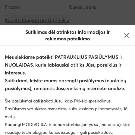
Frozen
Guess Jeans
Rodyti daugiau prekių ženklų
Sutikimas dėl atrinktos informacijos ir
reklamos pateikimo
Mes siekiame pateikti PATRAUKLIUS PASIŪLYMUS ir
NUOLAIDAS, kurie labiausiai atitiks Jūsų poreikius ir
Atsisiųsti programėlę
interesus.
Sutikdami, leisite mums parengti pasiūlymus (nuolaidų
pasiūlymus), remiantis Jūsų veiksmų internete analize.
Šie pasiūlymai gali įtakoti Jūsų, kaip Pirkėjo sprendimus.
Klientų aptarnavimas
Pasiūlymas yra skirtas asmenims, sulaukusiems pilnametystės, 18
metų.
Apie mus
Kadangi MODIVO S.A. ir bendradarbiaujantys su įmone subjektai
naudoja technologijas, kurios išsaugo ir gali pasiekti Jūsų