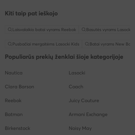
Kiti taip pat ieškojo
Laisvalaikio batai vyrams Reebok
Basutės vyrams Lasocki
Pusbačiai mergaitėms Lasocki Kids
Batai vyrams New Bala
Populiarūs prekių ženklai šioje kategorijoje
Nautica
Lasocki
Clara Barson
Coach
Reebok
Juicy Couture
Batman
Armani Exchange
Birkenstock
Noisy May