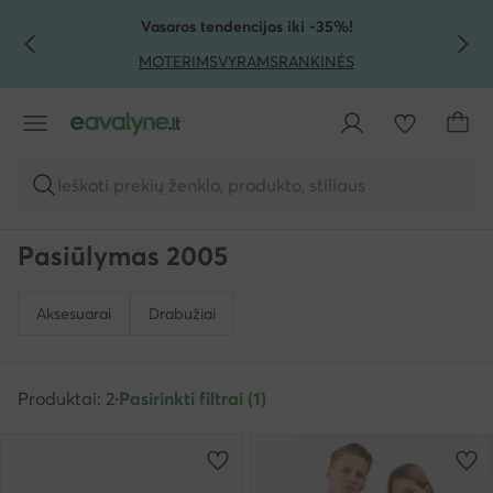
PEREITI PRIE PAGRINDINIO TURINIO
PEREITI Į PAIEŠKĄ
Vasaros tendencijos iki -35%!
MOTERIMS
VYRAMS
RANKINĖS
Ieškoti prekių ženklo, produkto, stiliaus
Pasiūlymas 2005
Aksesuarai
Drabužiai
Produktai: 2
·
Pasirinkti filtrai (1)