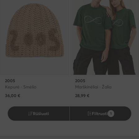
2005
2005
Kepurė · Smėlio
Marškinėliai · Žalia
36,00
€
28,99
€
Rūšiuoti
Filtruoti
1