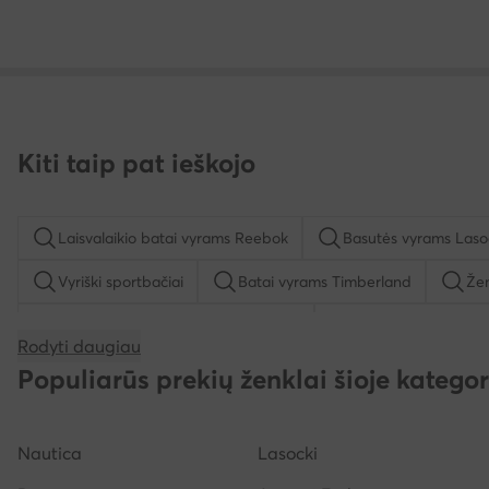
Kiti taip pat ieškojo
Laisvalaikio batai vyrams Reebok
Basutės vyrams Laso
Vyriški sportbačiai
Batai vyrams Timberland
Žem
Pusbačiai mergaitėms Lasocki Kids
Batai vyrams New 
Rodyti daugiau
Šlepetės per pirštą vyrams
Batai vyrams Ugg
E
Populiarūs prekių ženklai šioje kategor
Nautica
Lasocki