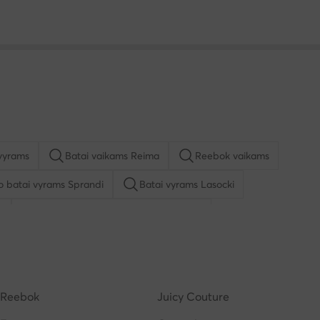
vyrams
Batai vaikams Reima
Reebok vaikams
io batai vyrams Sprandi
Batai vyrams Lasocki
u
Kasdieniai pusbačiai vyrams Lasocki
ą mergaitėms
Basutės vyrams
Batai vyrams adidas
Reebok
Juicy Couture