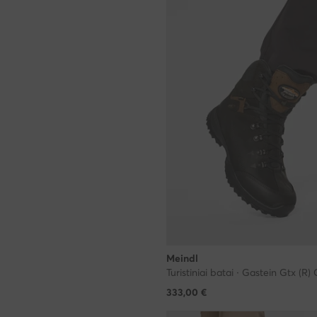
Meindl
333,00
€