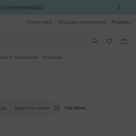
MS
VYRAMS
RANKINĖS
Tinklaraštis
Atsisiųsti programėlę
Pagalba
iai ir aksesuarai
Premium
yje
Sportiniai batai
Visi filtrai