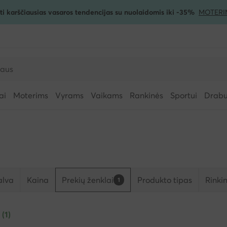
ti karščiausias vasaros tendencijas su nuolaidomis iki -35%
MOTERI
ai
Moterims
Vyrams
Vaikams
Rankinės
Sportui
Drabuž
alva
Kaina
Prekių ženklai
Produkto tipas
Rinkin
1
 (1)