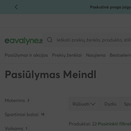
Paskutinė proga įsigy
PEREITI PRIE PAGRINDINIO TURINIO
PEREITI Į PAIEŠKĄ
Pasiūlymai ir akcijos
Prekių ženklai
Naujiena
Bestseleri
Pasiūlymas Meindl
Moterims
Produktų skaičius:
2
Rūšiuoti
Dydis
Sp
Sportiniai batai
Produktų skaičius:
18
Produktai: 22
·
Pasirinkti filtrai
Vaikams
Produktų skaičius:
1