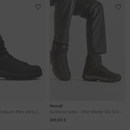
Meindl
Turistiniai batai · Vakuum Men Ultra 2849 · Tamsiai mėlyna
Turistiniai batai · Ohio Winter Gtx GORE-TEX 7624 · Juoda
269,00
€