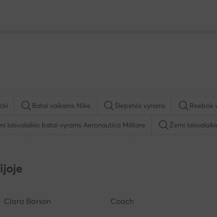
cki
Batai vaikams Nike
Šlepetės vyrams
Reebok 
i laisvalaikio batai vyrams Aeronautica Militare
Žemi laisvalaik
Balance
Pusbačiai vyrams Lanetti
Batai vaikams Nelli Bl
spadrilės vyrams
Batai vaikams Geox
Šlepetės per piršt
ijoje
Clara Barson
Coach