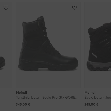
Meindl
Meindl
Turistiniai batai · Eagle Pro Gtx GORE-TEX 3761 · Juoda
Žygio batai · Ju
345,00
€
245,00
€