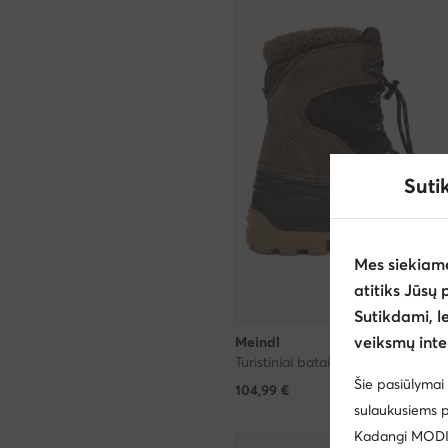
Suti
Mes siekiam
atitiks Jūsų 
Sutikdami, l
veiksmų inte
Meindl
Šie pasiūlymai 
104,99
€
sulaukusiems p
Kadangi MODIVO