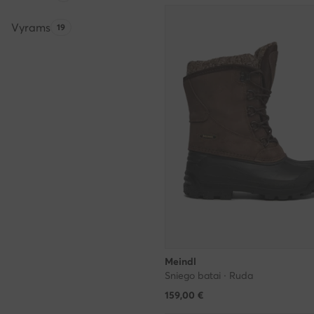
Vyrams
Produktų skaičius:
19
Meindl
Sniego batai · Ruda
159,00
€