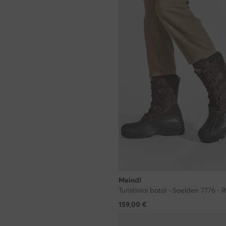
Meindl
Turistiniai batai · Soelden 7776 ·
159,00
€