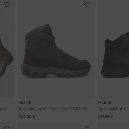
Meindl
Meindl
 Ruda
Turistiniai batai · Rauris Gtx GORE-TEX 7894 · Ruda
309,00
€
227,99
€