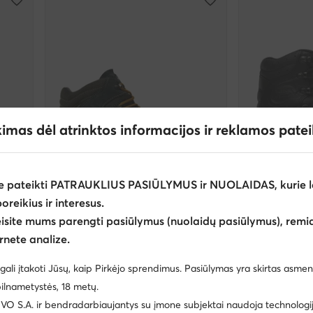
kimas dėl atrinktos informacijos ir reklamos pate
e pateikti PATRAUKLIUS PASIŪLYMUS ir NUOLAIDAS, kurie l
-15%
poreikius ir interesus.
eisite mums parengti pasiūlymus (nuolaidų pasiūlymus), remia
rnete analize.
Meindl
Meindl
Turistiniai batai · Soelden Junior 7734 · Ruda
Turistiniai batai · Salo Mid GTX Gore-Tex 5572/35 · Chaki
gali įtakoti Jūsų, kaip Pirkėjo sprendimus. Pasiūlymas yra skirtas asmen
Dabartinė kaina
207,95
€
321,99
€
Mažiausia kaina
244,95 €
ilnametystės, 18 metų.
 S.A. ir bendradarbiaujantys su įmone subjektai naudoja technologija