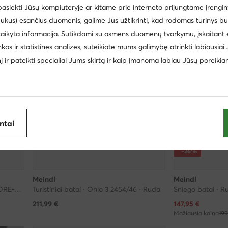
 pasiekti Jūsų kompiuteryje ar kitame prie interneto prijungtame įrengin
ukus) esančius duomenis, galime Jus užtikrinti, kad rodomas turinys b
taikyta informacija. Sutikdami su asmens duomenų tvarkymu, įskaitant 
inkos ir statistines analizes, suteikiate mums galimybę atrinkti labiausiai
inį ir pateikti specialiai Jums skirtą ir kaip įmanoma labiau Jūsų poreikia
antai
-26%
Meindl
Meindl
Turistiniai batai · Narvik Gtx(R) GORE-TEX 5101 · Ruda
Turistiniai batai · Ohio 3 2454/46 · Ruda
Sniego batai · R
Dabartinė kaina
211,99
€
147,95
€
Mažiausia kaina
199