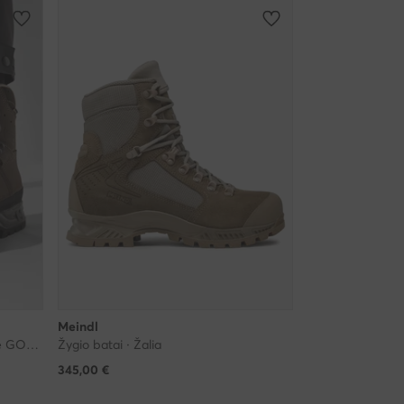
Meindl
Turistiniai batai · Island Mfs Active GORE-TEX 2816 680139-2 · Ruda
Žygio batai · Žalia
345,00
€