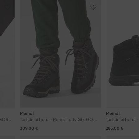
Meindl
Meindl
Turistiniai batai · Gastein Gtx (R) GORE-TEX 7748 680241-1 · Juoda
Turistiniai batai · Rauris Lady Gtx GORE-TEX 7893 · Ruda
309,00
€
285,00
€