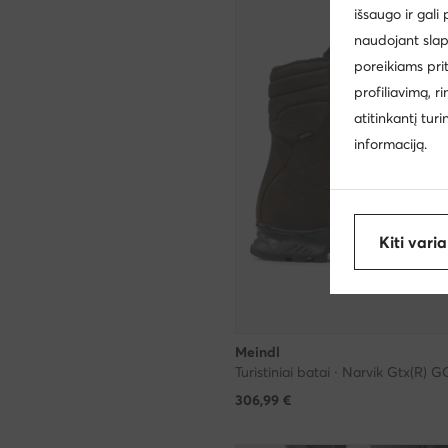
išsaugo ir gali
naudojant slap
poreikiams pri
profiliavimą, r
atitinkantį tur
informaciją.
Kiti vari
Meindl
306,99
€