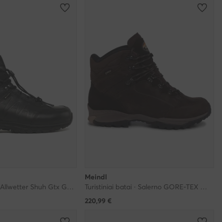
Meindl
Turistiniai batai · Allwetter Shuh Gtx GORE-TEX 3634/01 · Juoda
Turistiniai batai · Salerno GORE-TEX Gtx 2448 · Ruda
220,99
€