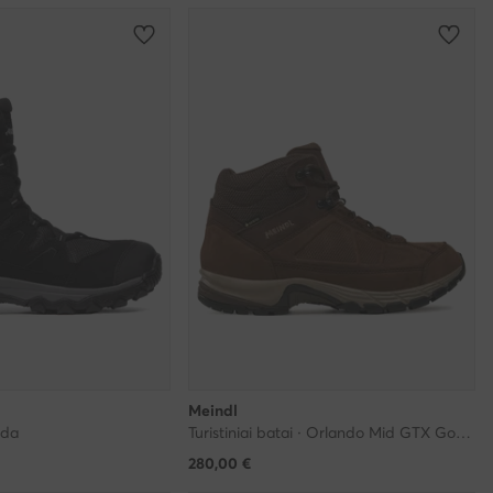
Meindl
oda
Turistiniai batai · Orlando Mid GTX Gore-Tex 5566/46 · Ruda
280,00
€