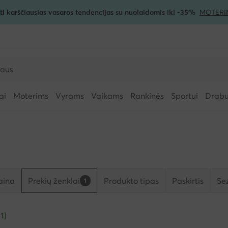
ti karščiausias vasaros tendencijas su nuolaidomis iki -35%
MOTERI
ai
Moterims
Vyrams
Vaikams
Rankinės
Sportui
Drabuž
aina
Prekių ženklai
Produkto tipas
Paskirtis
Se
1
(1)