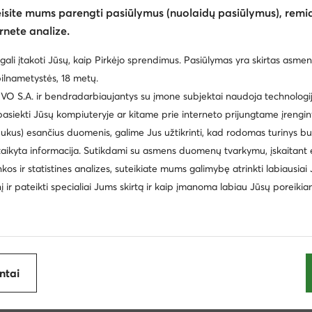
eisite mums parengti pasiūlymus (nuolaidų pasiūlymus), remia
rnete analize.
gali įtakoti Jūsų, kaip Pirkėjo sprendimus. Pasiūlymas yra skirtas asmen
ilnametystės, 18 metų.
 S.A. ir bendradarbiaujantys su įmone subjektai naudoja technologija
 pasiekti Jūsų kompiuteryje ar kitame prie interneto prijungtame įrengin
ukus) esančius duomenis, galime Jus užtikrinti, kad rodomas turinys b
taikyta informacija. Sutikdami su asmens duomenų tvarkymu, įskaitant 
cki
Batai vaikams Nike
Šlepetės vyrams
Reebok 
inkos ir statistines analizes, suteikiate mums galimybę atrinkti labiausiai
inį ir pateikti specialiai Jums skirtą ir kaip įmanoma labiau Jūsų poreikia
i laisvalaikio batai vyrams Aeronautica Militare
Žemi laisvalaik
Balance
Pusbačiai vyrams Lanetti
Batai vaikams Nelli Bl
spadrilės vyrams
Batai vaikams Geox
Šlepetės per piršt
ijoje
antai
Clara Barson
Coach