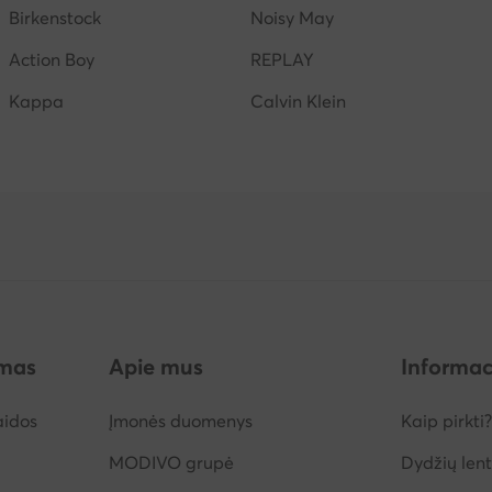
Birkenstock
Noisy May
Action Boy
REPLAY
Kappa
Calvin Klein
imas
Apie mus
Informac
aidos
Įmonės duomenys
Kaip pirkti?
MODIVO grupė
Dydžių lent