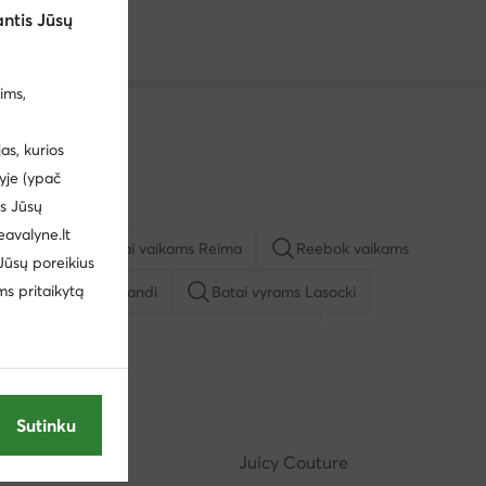
ntis Jūsų
ims,
s, kurios
yje (ypač
us Jūsų
eavalyne.lt
vyrams
Batai vaikams Reima
Reebok vaikams
 Jūsų poreikius
ms pritaikytą
io batai vyrams Sprandi
Batai vyrams Lasocki
u
Kasdieniai pusbačiai vyrams Lasocki
ą mergaitėms
Basutės vyrams
Batai vyrams adidas
Sutinku
Reebok
Juicy Couture