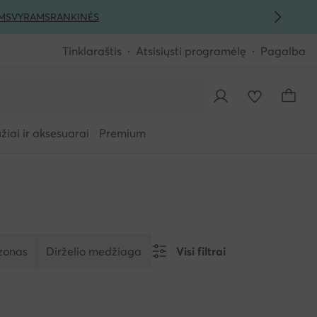
MS
VYRAMS
RANKINĖS
Tinklaraštis
Atsisiųsti programėlę
Pagalba
iai ir aksesuarai
Premium
zonas
Dirželio medžiaga
Visi filtrai