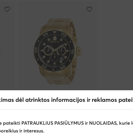
-27%
kimas dėl atrinktos informacijos ir reklamos pate
R
EXTRA -25% Kodas: SUMMER
Invicta Watch
Laikrodis · Auksinė
e pateikti PATRAUKLIUS PASIŪLYMUS ir NUOLAIDAS, kurie l
Dabartinė kaina
218,99
€
poreikius ir interesus.
Mažiausia kaina
302,99 €