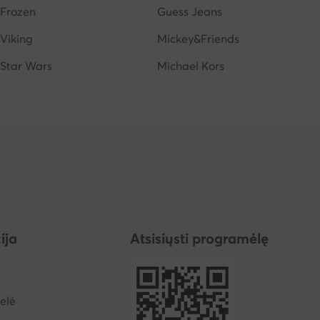
Frozen
Guess Jeans
Viking
Mickey&Friends
Star Wars
Michael Kors
ija
Atsisiųsti programėlę
elė