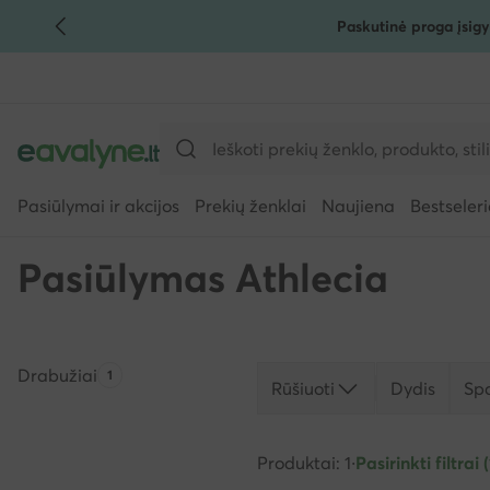
Paskutinė proga įsigy
PEREITI PRIE PAGRINDINIO TURINIO
PEREITI Į PAIEŠKĄ
Pasiūlymai ir akcijos
Prekių ženklai
Naujiena
Bestseleri
Pasiūlymas Athlecia
Drabužiai
Produktų skaičius:
1
Rūšiuoti
Dydis
Sp
Produktai: 1
·
Pasirinkti filtrai (