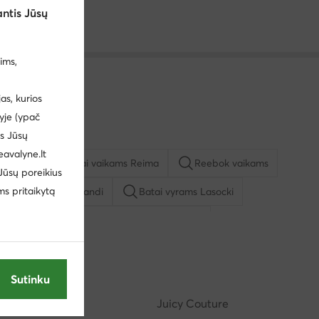
ntis Jūsų
ims,
s, kurios
yje (ypač
us Jūsų
eavalyne.lt
vyrams
Batai vaikams Reima
Reebok vaikams
 Jūsų poreikius
ms pritaikytą
io batai vyrams Sprandi
Batai vyrams Lasocki
u
Kasdieniai pusbačiai vyrams Lasocki
ą mergaitėms
Basutės vyrams
Batai vyrams adidas
Sutinku
Reebok
Juicy Couture