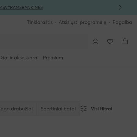
MS
VYRAMS
RANKINĖS
Tinklaraštis
Atsisiųsti programėlę
Pagalba
iai ir aksesuarai
Premium
aga drabužiai
Sportiniai batai
Visi filtrai