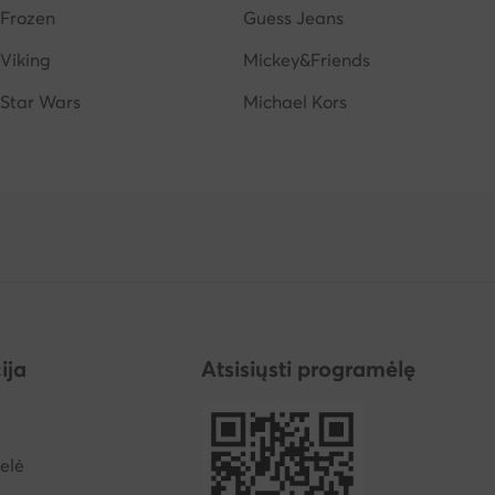
Frozen
Guess Jeans
Viking
Mickey&Friends
Star Wars
Michael Kors
ija
Atsisiųsti programėlę
elė