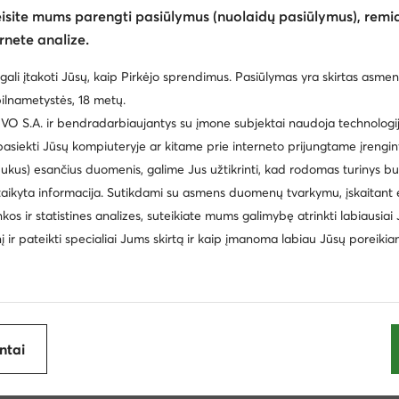
eisite mums parengti pasiūlymus (nuolaidų pasiūlymus), remia
rnete analize.
gali įtakoti Jūsų, kaip Pirkėjo sprendimus. Pasiūlymas yra skirtas asmen
ilnametystės, 18 metų.
 S.A. ir bendradarbiaujantys su įmone subjektai naudoja technologija
 pasiekti Jūsų kompiuteryje ar kitame prie interneto prijungtame įrengin
ukus) esančius duomenis, galime Jus užtikrinti, kad rodomas turinys b
taikyta informacija. Sutikdami su asmens duomenų tvarkymu, įskaitant 
cki
Batai vaikams Nike
Šlepetės vyrams
Reebok 
inkos ir statistines analizes, suteikiate mums galimybę atrinkti labiausiai
inį ir pateikti specialiai Jums skirtą ir kaip įmanoma labiau Jūsų poreikia
i laisvalaikio batai vyrams Aeronautica Militare
Žemi laisvalaik
Balance
Pusbačiai vyrams Lanetti
Batai vaikams Nelli Bl
spadrilės vyrams
Batai vaikams Geox
Šlepetės per piršt
ijoje
antai
Clara Barson
Coach