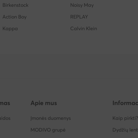
Birkenstock
Noisy May
Action Boy
REPLAY
Kappa
Calvin Klein
imas
Apie mus
Informac
aidos
Įmonės duomenys
Kaip pirkti?
MODIVO grupė
Dydžių lent