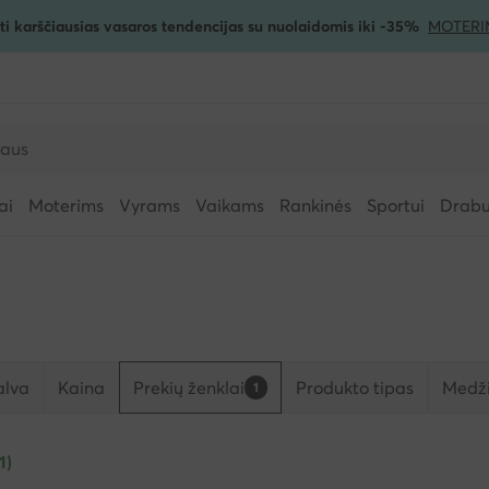
ti karščiausias vasaros tendencijas su nuolaidomis iki -35%
MOTERI
ai
Moterims
Vyrams
Vaikams
Rankinės
Sportui
Drabuž
alva
Kaina
Prekių ženklai
Produkto tipas
Medži
1
1)