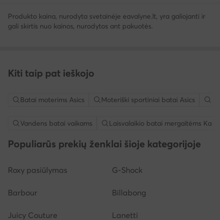
Produkto kaina, nurodyta svetainėje eavalyne.lt, yra galiojanti ir
gali skirtis nuo kainos, nurodytos ant pakuotės.
Kiti taip pat ieškojo
Batai moterims Asics
Moteriški sportiniai batai Asics
Bė
Vandens batai vaikams
Laisvalaikio batai mergaitėms Kap
Populiarūs prekių ženklai šioje kategorijoje
Roxy pasiūlymas
G-Shock
Barbour
Billabong
Juicy Couture
Lanetti