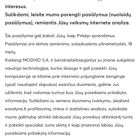
interesus.
Sutikdami, leisite mums parengti pasiūlymus (nuolaidų
pasiūlymus), remiantis Jūsų veiksmų internete analize.
Šie pasiūlymai gali įtakoti Jūsų, kaip Pirkėjo sprendimus.
Pasiūlymas yra skirtas asmenims, sulaukusiems pilnametystės, 18
metų.
Kadangi MODIVO S.A. ir bendradarbiaujantys su įmone subjektai
naudoja technologijas, kurios išsaugo ir gali pasiekti Jūsų
kompiuteryje ar kitame prie interneto prijungtame įrenginyje
(ypač naudojant slapukus) esančius duomenis, galime Jus
užtikrinti, kad rodomas turinys bus Jūsų poreikiams pritaikyta
informacija. Sutikdami su asmens duomenų tvarkymu, įskaitant
eavalyne.lt profiliavimą, rinkos ir statistines analizes, suteikiate
mums galimybę atrinkti labiausiai Jūsų poreikius atitinkantį turinį
ir pateikti specialiai Jums skirtą ir kaip įmanoma labiau Jūsų
poreikiams pritaikytą informaciją.