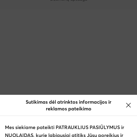
Sutikimas dėl atrinktos informacijos ir
reklamos pateikimo
Mes siekiame pateikti PATRAUKLIUS PASIŪLYMUS ir
NUOLAIDAS, kurie labiausiai atitiks Jūsų poreikius ir