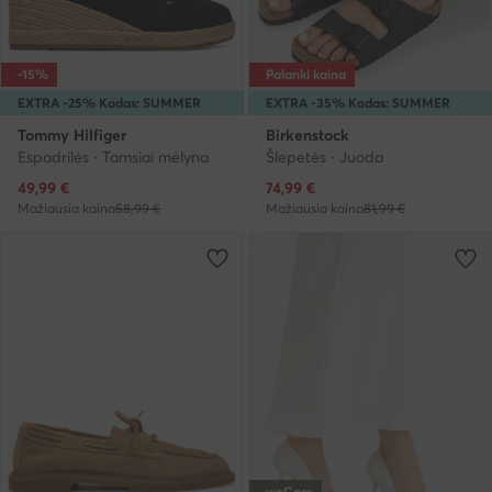
-15%
Palanki kaina
EXTRA -25% Kodas: SUMMER
EXTRA -35% Kodas: SUMMER
Tommy Hilfiger
Birkenstock
Espadrilės · Tamsiai mėlyna
Šlepetės · Juoda
Dabartinė kaina
Dabartinė kaina
49,99
€
74,99
€
Mažiausia kaina
58,99 €
Mažiausia kaina
81,99 €
weCare