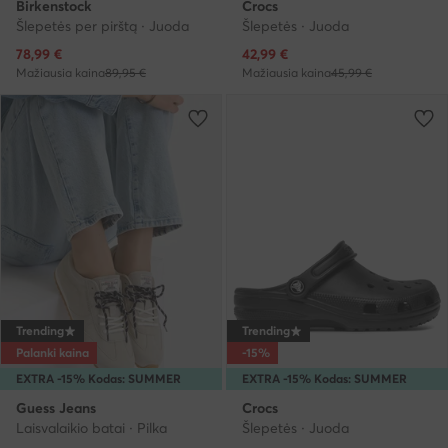
Birkenstock
Crocs
Šlepetės per pirštą · Juoda
Šlepetės · Juoda
Dabartinė kaina
Dabartinė kaina
78,99
€
42,99
€
Mažiausia kaina
89,95 €
Mažiausia kaina
45,99 €
Trending
Trending
Palanki kaina
-15%
EXTRA -15% Kodas: SUMMER
EXTRA -15% Kodas: SUMMER
Guess Jeans
Crocs
Laisvalaikio batai · Pilka
Šlepetės · Juoda