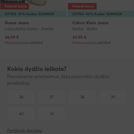
Palanki kaina
Palanki kaina
EXTRA -15% Kodas: SUMMER
EXTRA -10% Kodas: SUMMER
Guess Jeans
Calvin Klein Jeans
Laisvalaikio batai · Smėlio
Kedai · Balta
Dabartinė kaina
Dabartinė kaina
46,99
€
43,95
€
Mažiausia kaina
51,99 €
Mažiausia kaina
47,95 €
Kokio dydžio ieškote?
Parodysime prieinamus Jūsų pasirinkto dydžio
produktus.
36
37
38
39
40
41
Peržiūrėk daugiau