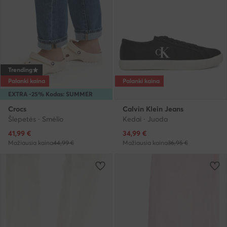
Trending
Palanki kaina
Palanki kaina
EXTRA -25% Kodas: SUMMER
Crocs
Calvin Klein Jeans
Šlepetės · Smėlio
Kedai · Juoda
Dabartinė kaina
Dabartinė kaina
41,99
€
34,99
€
Mažiausia kaina
44,99 €
Mažiausia kaina
36,95 €