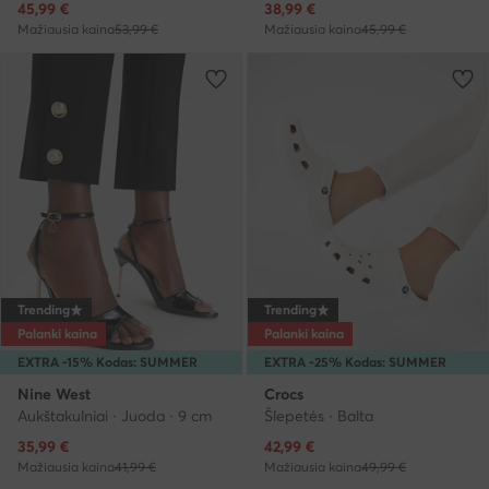
Dabartinė kaina
Dabartinė kaina
45,99
€
38,99
€
Mažiausia kaina
53,99 €
Mažiausia kaina
45,99 €
Trending
Trending
Palanki kaina
Palanki kaina
EXTRA -15% Kodas: SUMMER
EXTRA -25% Kodas: SUMMER
Nine West
Crocs
Aukštakulniai · Juoda · 9 cm
Šlepetės · Balta
Dabartinė kaina
Dabartinė kaina
35,99
€
42,99
€
Mažiausia kaina
41,99 €
Mažiausia kaina
49,99 €