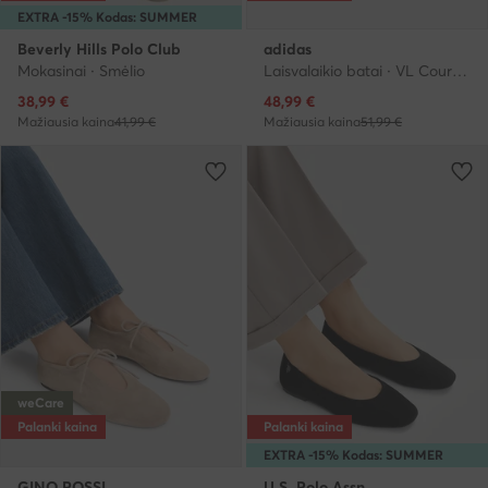
EXTRA -15% Kodas: SUMMER
Beverly Hills Polo Club
adidas
Mokasinai · Smėlio
Laisvalaikio batai · VL Court · Balta
Dabartinė kaina
Dabartinė kaina
38,99
€
48,99
€
Mažiausia kaina
41,99 €
Mažiausia kaina
51,99 €
weCare
Palanki kaina
Palanki kaina
EXTRA -15% Kodas: SUMMER
GINO ROSSI
U.S. Polo Assn.