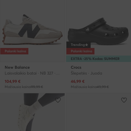
Trending
Palanki kaina
Palanki kaina
EXTRA -25% Kodas: SUMMER
New Balance
Crocs
Laisvalaikio batai · NB 327 · Smėlio
Šlepetės · Juoda
Dabartinė kaina
Dabartinė kaina
104,99
€
46,99
€
Mažiausia kaina
119,99 €
Mažiausia kaina
49,99 €