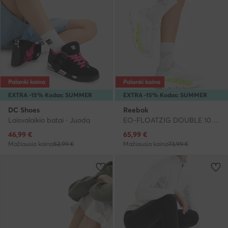
Palanki kaina
Palanki kaina
EXTRA -15% Kodas: SUMMER
EXTRA -15% Kodas: SUMMER
DC Shoes
Reebok
Laisvalaikio batai · Juoda
EO-FLOATZIG DOUBLE 100244469 · Bėgimo batai
Dabartinė kaina
Dabartinė kaina
46,99
€
65,99
€
Mažiausia kaina
52,99 €
Mažiausia kaina
73,99 €