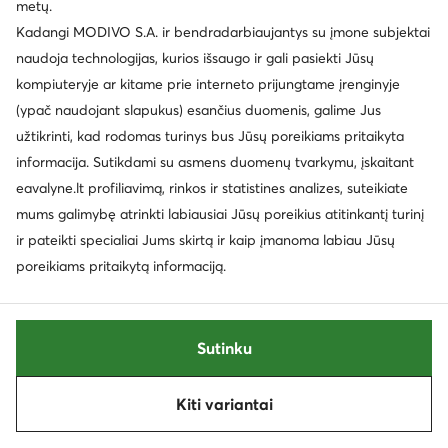
metų.
Kadangi MODIVO S.A. ir bendradarbiaujantys su įmone subjektai
naudoja technologijas, kurios išsaugo ir gali pasiekti Jūsų
kompiuteryje ar kitame prie interneto prijungtame įrenginyje
(ypač naudojant slapukus) esančius duomenis, galime Jus
Trending
užtikrinti, kad rodomas turinys bus Jūsų poreikiams pritaikyta
Palanki kaina
Palanki kaina
informacija. Sutikdami su asmens duomenų tvarkymu, įskaitant
EXTRA -25% Kodas: SUMMER
eavalyne.lt profiliavimą, rinkos ir statistines analizes, suteikiate
Converse
Guess Jeans
mums galimybę atrinkti labiausiai Jūsų poreikius atitinkantį turinį
Sportbačiai · Smėlio
Laisvalaikio batai · Smėlio
ir pateikti specialiai Jums skirtą ir kaip įmanoma labiau Jūsų
Dabartinė kaina
Dabartinė kaina
71,99
€
40,99
€
poreikiams pritaikytą informaciją.
Mažiausia kaina
76,99 €
Mažiausia kaina
45,99 €
Sutinku
Kiti variantai
Rūšiuoti
Filtruoti