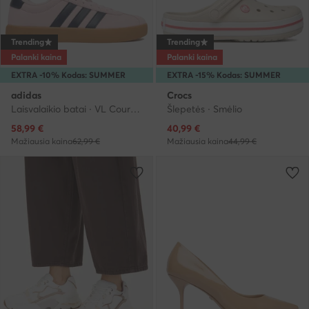
Trending
Trending
Palanki kaina
Palanki kaina
EXTRA -10% Kodas: SUMMER
EXTRA -15% Kodas: SUMMER
adidas
Crocs
Laisvalaikio batai · VL Court · Rožinė
Šlepetės · Smėlio
Dabartinė kaina
Dabartinė kaina
58,99
€
40,99
€
Mažiausia kaina
62,99 €
Mažiausia kaina
44,99 €