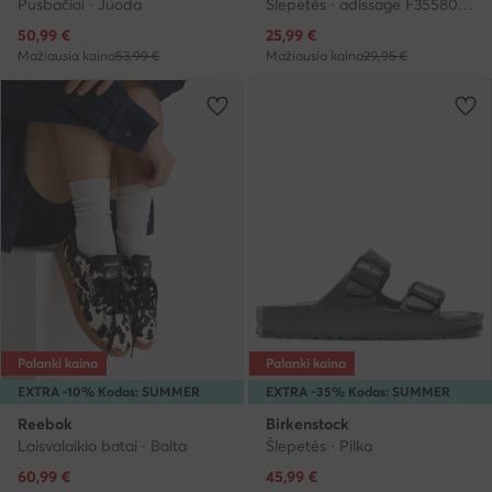
Pusbačiai · Juoda
Šlepetės · adissage F35580 · Juoda
Dabartinė kaina
Dabartinė kaina
50,99
€
25,99
€
Mažiausia kaina
53,99 €
Mažiausia kaina
29,95 €
Palanki kaina
Palanki kaina
EXTRA -10% Kodas: SUMMER
EXTRA -35% Kodas: SUMMER
Reebok
Birkenstock
Laisvalaikio batai · Balta
Šlepetės · Pilka
Dabartinė kaina
Dabartinė kaina
60,99
€
45,99
€