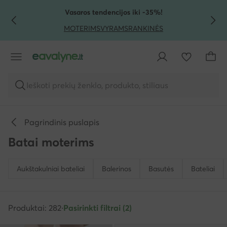
PEREITI PRIE PAGRINDINIO TURINIO
PEREITI Į PAIEŠKĄ
Vasaros tendencijos iki -35%!
MOTERIMS
VYRAMS
RANKINĖS
Ieškoti prekių ženklo, produkto, stiliaus
Pagrindinis puslapis
Batai moterims
Aukštakulniai bateliai
Balerinos
Basutės
Bateliai
Produktai: 282
·
Pasirinkti filtrai (2)