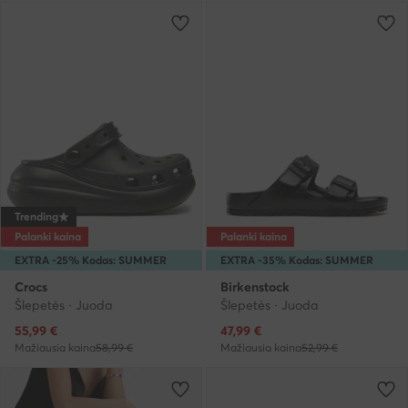
Trending
Palanki kaina
Palanki kaina
EXTRA -25% Kodas: SUMMER
EXTRA -35% Kodas: SUMMER
Crocs
Birkenstock
Šlepetės · Juoda
Šlepetės · Juoda
Dabartinė kaina
Dabartinė kaina
55,99
€
47,99
€
Mažiausia kaina
58,99 €
Mažiausia kaina
52,99 €