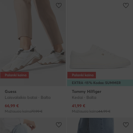
Palanki kaina
Palanki kaina
EXTRA -15% Kodas: SUMMER
Guess
Tommy Hilfiger
Laisvalaikio batai · Balta
Kedai · Balta
Dabartinė kaina
Dabartinė kaina
66,99
€
41,99
€
Mažiausia kaina
77,99 €
Mažiausia kaina
44,99 €