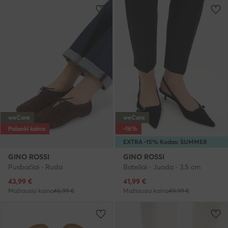
weCare
weCare
Palanki kaina
-16%
EXTRA -15% Kodas: SUMMER
GINO ROSSI
GINO ROSSI
Pusbačiai · Ruda
Bateliai · Juoda · 3.5 cm
Dabartinė kaina
Dabartinė kaina
43,99
€
41,99
€
Mažiausia kaina
46,99 €
Mažiausia kaina
49,99 €