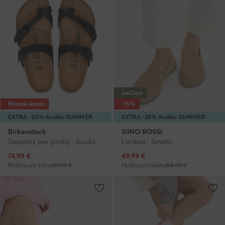
weCare
Palanki kaina
-15%
EXTRA -35% Kodas: SUMMER
EXTRA -25% Kodas: SUMMER
Birkenstock
GINO ROSSI
Šlepetės per pirštą · Juoda
Lordsai · Smėlio
Dabartinė kaina
Dabartinė kaina
74,99
€
49,99
€
Mažiausia kaina
81,99 €
Mažiausia kaina
58,99 €