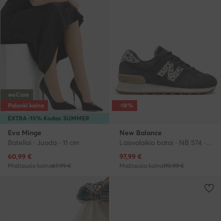
weCare
Palanki kaina
-18%
EXTRA -15% Kodas: SUMMER
Eva Minge
New Balance
Bateliai · Juoda · 11 cm
Laisvalaikio batai · NB 574 · Juoda
Dabartinė kaina
Dabartinė kaina
60,99
€
97,99
€
Mažiausia kaina
67,99 €
Mažiausia kaina
119,99 €