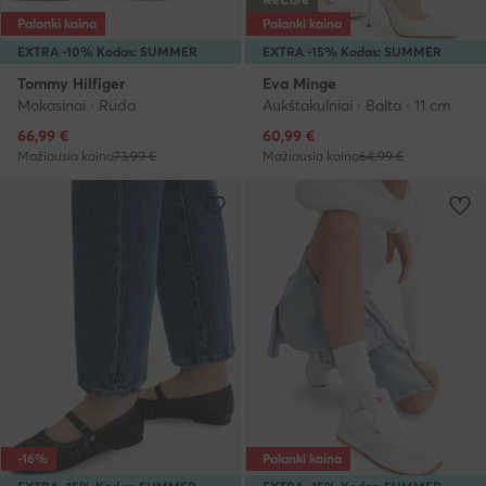
Palanki kaina
Palanki kaina
EXTRA -10% Kodas: SUMMER
EXTRA -15% Kodas: SUMMER
Tommy Hilfiger
Eva Minge
Mokasinai · Ruda
Aukštakulniai · Balta · 11 cm
Dabartinė kaina
Dabartinė kaina
66,99
€
60,99
€
Mažiausia kaina
73,99 €
Mažiausia kaina
64,99 €
-16%
Palanki kaina