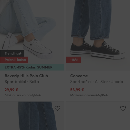
Trending
Palanki kaina
-18%
EXTRA -15% Kodas: SUMMER
Beverly Hills Polo Club
Converse
Sportbačiai · Balta
Sportbačiai · All Star · Juoda
Dabartinė kaina
Dabartinė kaina
29,99
€
53,99
€
Mažiausia kaina
31,99 €
Mažiausia kaina
65,95 €