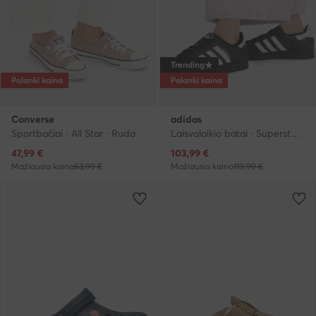
Trending
Palanki kaina
Palanki kaina
Converse
adidas
Sportbačiai · All Star · Ruda
Laisvalaikio batai · Superstar · Juoda
Dabartinė kaina
Dabartinė kaina
47,99
€
103,99
€
Mažiausia kaina
53,99 €
Mažiausia kaina
119,99 €