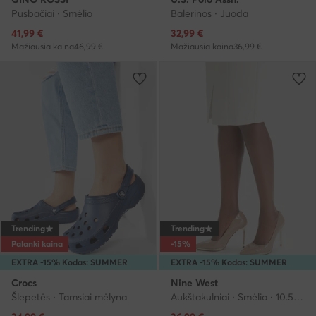
Pusbačiai · Smėlio
Balerinos · Juoda
Dabartinė kaina
Dabartinė kaina
41,99
€
32,99
€
Mažiausia kaina
46,99 €
Mažiausia kaina
36,99 €
Trending
Trending
Palanki kaina
-15%
EXTRA -15% Kodas: SUMMER
EXTRA -15% Kodas: SUMMER
Crocs
Nine West
Šlepetės · Tamsiai mėlyna
Aukštakulniai · Smėlio · 10.5 cm
Dabartinė kaina
Dabartinė kaina