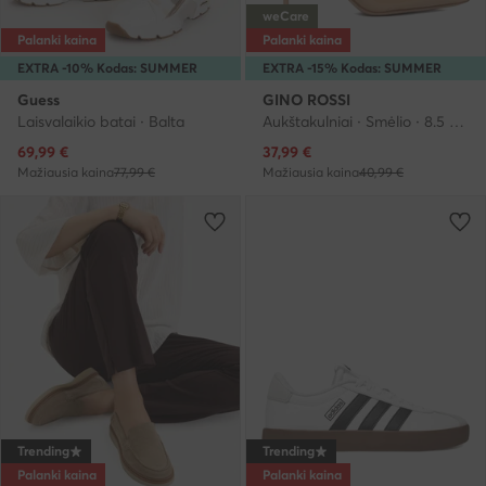
weCare
Palanki kaina
Palanki kaina
EXTRA -10% Kodas: SUMMER
EXTRA -15% Kodas: SUMMER
Guess
GINO ROSSI
Laisvalaikio batai · Balta
Aukštakulniai · Smėlio · 8.5 cm
Dabartinė kaina
Dabartinė kaina
69,99
€
37,99
€
Mažiausia kaina
77,99 €
Mažiausia kaina
40,99 €
Trending
Trending
Palanki kaina
Palanki kaina