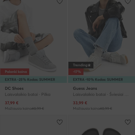
Trending
Palanki kaina
-17%
EXTRA -25% Kodas: SUMMER
EXTRA -10% Kodas: SUMMER
DC Shoes
Guess Jeans
Laisvalaikio batai · Pilka
Laisvalaikio batai · Šviesiai pilka
Dabartinė kaina
Dabartinė kaina
37,99
€
33,99
€
Mažiausia kaina
40,99 €
Mažiausia kaina
40,99 €