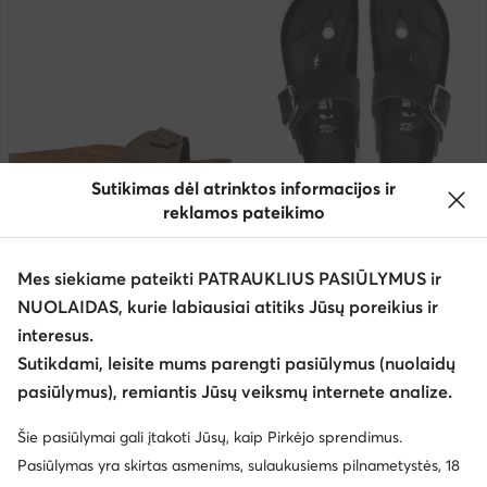
Sutikimas dėl atrinktos informacijos ir
Palanki kaina
Palanki kaina
reklamos pateikimo
EXTRA -35% Kodas: SUMMER
EXTRA -35% Kodas: SUMMER
Birkenstock
Birkenstock
Mes siekiame pateikti PATRAUKLIUS PASIŪLYMUS ir
Šlepetės · Ruda
Šlepetės per pirštą · Juoda
NUOLAIDAS, kurie labiausiai atitiks Jūsų poreikius ir
Dabartinė kaina
Dabartinė kaina
72,99
€
133,99
€
interesus.
Mažiausia kaina
76,99 €
Mažiausia kaina
149,95 €
Sutikdami, leisite mums parengti pasiūlymus (nuolaidų
pasiūlymus), remiantis Jūsų veiksmų internete analize.
Šie pasiūlymai gali įtakoti Jūsų, kaip Pirkėjo sprendimus.
Pasiūlymas yra skirtas asmenims, sulaukusiems pilnametystės, 18