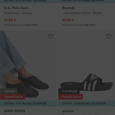
EXTRA -15% Kodas: SUMMER
EXTRA -15% Kodas: SUMMER
U.S. Polo Assn.
Reebok
Balerinos · Juoda
Laisvalaikio batai · Balta
Dabartinė kaina
Dabartinė kaina
41,99
€
41,99
€
Mažiausia kaina
49,99 €
Mažiausia kaina
45,99 €
weCare
Trending
Palanki kaina
Palanki kaina
EXTRA -15% Kodas: SUMMER
EXTRA -35% Kodas: SUMMER
GINO ROSSI
adidas