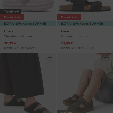
Trending
Palanki kaina
Palanki kaina
EXTRA -25% Kodas: SUMMER
EXTRA -25% Kodas: SUMMER
Crocs
Geox
Šlepetės · Rožinė
Basutės · Juoda
Dabartinė kaina
Dabartinė kaina
30,99
€
53,99
€
Mažiausia kaina
33,99 €
Mažiausia kaina
56,99 €
weCare