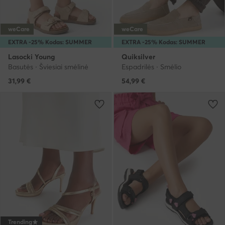
weCare
weCare
EXTRA -25% Kodas: SUMMER
EXTRA -25% Kodas: SUMMER
Lasocki Young
Quiksilver
Basutės · Šviesiai smėlinė
Espadrilės · Smėlio
31,99
€
54,99
€
Trending