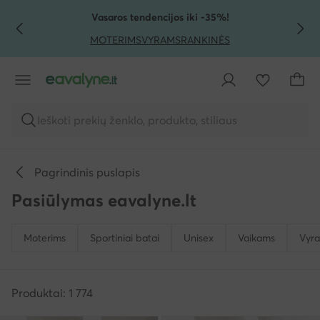
PEREITI PRIE PAGRINDINIO TURINIO
PEREITI Į PAIEŠKĄ
Vasaros tendencijos iki -35%!
MOTERIMS
VYRAMS
RANKINĖS
Ieškoti prekių ženklo, produkto, stiliaus
Pagrindinis puslapis
Pasiūlymas eavalyne.lt
Moterims
Sportiniai batai
Unisex
Vaikams
Vyr
Produktai: 1 774