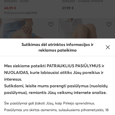
Basutės · Ruda
Basutės · Šviesiai smėlinė
Dabartinė kaina
46,99
€
37,99
€
Mažiausia kaina
52,99 €
Sutikimas dėl atrinktos informacijos ir
reklamos pateikimo
Mes siekiame pateikti PATRAUKLIUS PASIŪLYMUS ir
NUOLAIDAS, kurie labiausiai atitiks Jūsų poreikius ir
interesus.
weCare
Sutikdami, leisite mums parengti pasiūlymus (nuolaidų
EXTRA -25% Kodas: SUMMER
EXTRA -25% Kodas: SUMMER
pasiūlymus), remiantis Jūsų veiksmų internete analize.
Guess
Lasocki Young
Šie pasiūlymai gali įtakoti Jūsų, kaip Pirkėjo sprendimus.
Basutės · Rožinė
Basutės · Tamsiai mėlyna
Pasiūlymas yra skirtas asmenims, sulaukusiems pilnametystės, 18
44,99
€
31,99
€