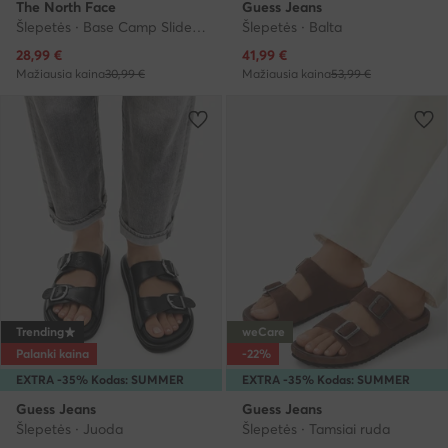
The North Face
Guess Jeans
Šlepetės · Base Camp Slide III NF0A4T2RKY41 · Juoda
Šlepetės · Balta
Dabartinė kaina
Dabartinė kaina
28,99
€
41,99
€
Mažiausia kaina
30,99 €
Mažiausia kaina
53,99 €
Trending
weCare
Palanki kaina
-22%
EXTRA -35% Kodas: SUMMER
EXTRA -35% Kodas: SUMMER
Guess Jeans
Guess Jeans
Šlepetės · Juoda
Šlepetės · Tamsiai ruda