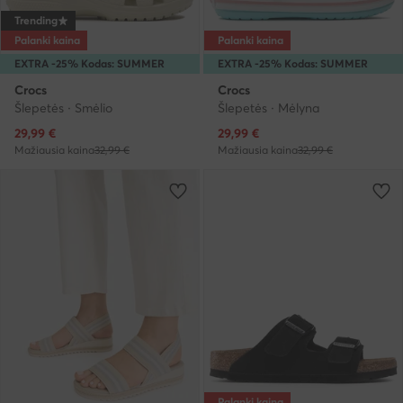
Trending
Palanki kaina
Palanki kaina
EXTRA -25% Kodas: SUMMER
EXTRA -25% Kodas: SUMMER
Crocs
Crocs
Šlepetės · Smėlio
Šlepetės · Mėlyna
Dabartinė kaina
Dabartinė kaina
29,99
€
29,99
€
Mažiausia kaina
32,99 €
Mažiausia kaina
32,99 €
Palanki kaina