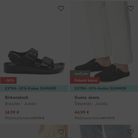
weCare
-26%
Palanki kaina
EXTRA -25% Kodas: SUMMER
EXTRA -35% Kodas: SUMMER
Birkenstock
Guess Jeans
Basutės · Juoda
Šlepetės · Juoda
Dabartinė kaina
Dabartinė kaina
24,99
€
44,99
€
Mažiausia kaina
33,99 €
Mažiausia kaina
49,99 €