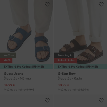
weCare
Trending
-16%
Palanki kaina
EXTRA -35% Kodas: SUMMER
EXTRA -35% Kodas: SUMMER
Guess Jeans
G-Star Raw
Šlepetės · Mėlyna
Šlepetės · Ruda
Dabartinė kaina
Dabartinė kaina
34,99
€
30,99
€
Mažiausia kaina
41,99 €
Mažiausia kaina
34,99 €