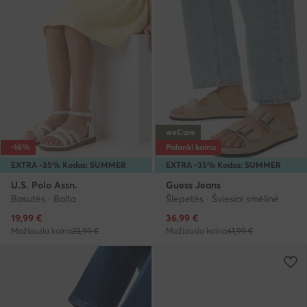
weCare
-16%
Palanki kaina
EXTRA -35% Kodas: SUMMER
EXTRA -35% Kodas: SUMMER
U.S. Polo Assn.
Guess Jeans
Basutės · Balta
Šlepetės · Šviesiai smėlinė
Dabartinė kaina
Dabartinė kaina
19,99
€
36,99
€
Mažiausia kaina
23,99 €
Mažiausia kaina
41,99 €