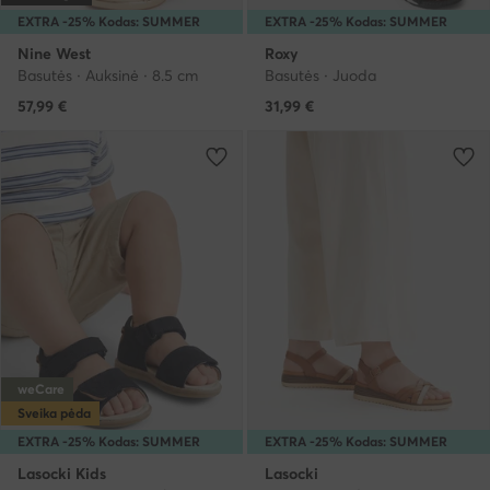
EXTRA -25% Kodas: SUMMER
EXTRA -25% Kodas: SUMMER
Nine West
Roxy
Basutės · Auksinė · 8.5 cm
Basutės · Juoda
57,99
€
31,99
€
weCare
Sveika pėda
EXTRA -25% Kodas: SUMMER
EXTRA -25% Kodas: SUMMER
Lasocki Kids
Lasocki