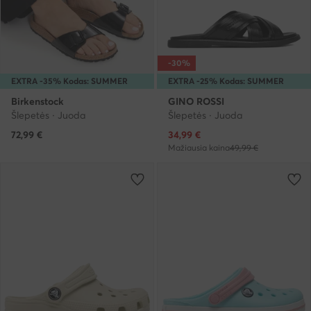
-30%
EXTRA -35% Kodas: SUMMER
EXTRA -25% Kodas: SUMMER
Birkenstock
GINO ROSSI
Šlepetės · Juoda
Šlepetės · Juoda
Dabartinė kaina
72,99
€
34,99
€
Mažiausia kaina
49,99 €