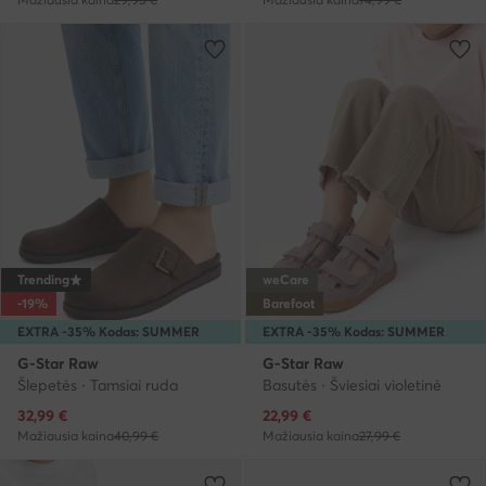
Trending
weCare
-19%
Barefoot
EXTRA -35% Kodas: SUMMER
EXTRA -35% Kodas: SUMMER
G-Star Raw
G-Star Raw
Šlepetės · Tamsiai ruda
Basutės · Šviesiai violetinė
Dabartinė kaina
Dabartinė kaina
32,99
€
22,99
€
Mažiausia kaina
40,99 €
Mažiausia kaina
27,99 €