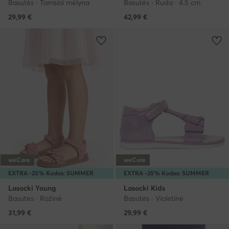
Basutės · Tamsiai mėlyna
Basutės · Ruda · 4.5 cm
29,99
€
42,99
€
weCare
weCare
EXTRA -25% Kodas: SUMMER
EXTRA -25% Kodas: SUMMER
Lasocki Young
Lasocki Kids
Basutės · Rožinė
Basutės · Violetinė
31,99
€
29,99
€