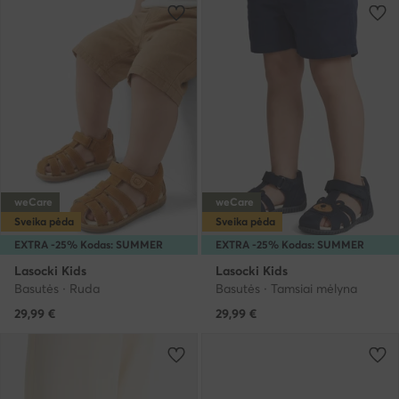
weCare
weCare
Sveika pėda
Sveika pėda
EXTRA -25% Kodas: SUMMER
EXTRA -25% Kodas: SUMMER
Lasocki Kids
Lasocki Kids
Basutės · Ruda
Basutės · Tamsiai mėlyna
29,99
€
29,99
€