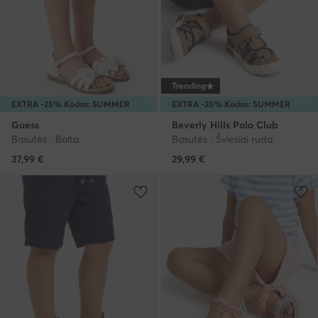
Trending
EXTRA -25% Kodas: SUMMER
EXTRA -25% Kodas: SUMMER
Guess
Beverly Hills Polo Club
Basutės · Balta
Basutės · Šviesiai ruda
37,99
€
29,99
€