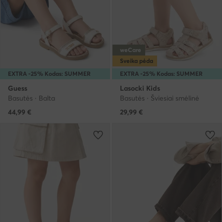
weCare
Sveika pėda
EXTRA -25% Kodas: SUMMER
EXTRA -25% Kodas: SUMMER
Guess
Lasocki Kids
Basutės · Balta
Basutės · Šviesiai smėlinė
44,99
€
29,99
€