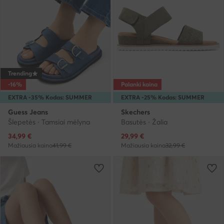
Trending
-16%
Palanki kaina
EXTRA -35% Kodas: SUMMER
EXTRA -25% Kodas: SUMMER
Guess Jeans
Skechers
Šlepetės · Tamsiai mėlyna
Basutės · Žalia
Dabartinė kaina
Dabartinė kaina
34,99
€
29,99
€
Mažiausia kaina
41,99 €
Mažiausia kaina
32,99 €