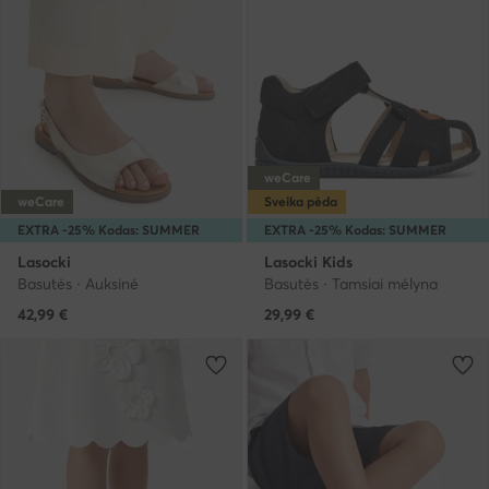
weCare
weCare
Sveika pėda
EXTRA -25% Kodas: SUMMER
EXTRA -25% Kodas: SUMMER
Lasocki
Lasocki Kids
Basutės · Auksinė
Basutės · Tamsiai mėlyna
42,99
€
29,99
€