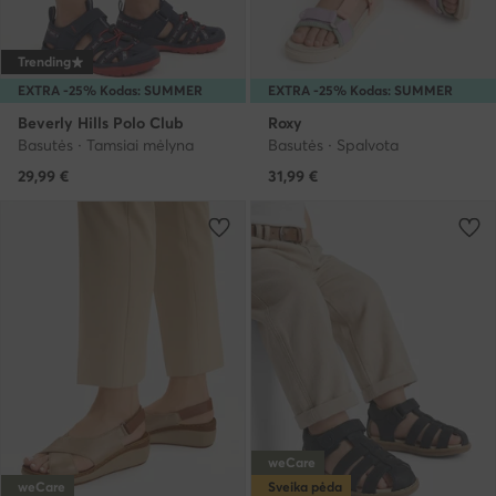
Trending
EXTRA -25% Kodas: SUMMER
EXTRA -25% Kodas: SUMMER
Beverly Hills Polo Club
Roxy
Basutės · Tamsiai mėlyna
Basutės · Spalvota
29,99
€
31,99
€
weCare
weCare
Sveika pėda