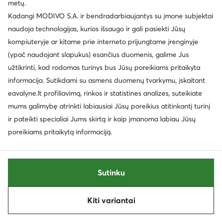
metų.
Kadangi MODIVO S.A. ir bendradarbiaujantys su įmone subjektai
naudoja technologijas, kurios išsaugo ir gali pasiekti Jūsų
kompiuteryje ar kitame prie interneto prijungtame įrenginyje
(ypač naudojant slapukus) esančius duomenis, galime Jus
užtikrinti, kad rodomas turinys bus Jūsų poreikiams pritaikyta
informacija. Sutikdami su asmens duomenų tvarkymu, įskaitant
eavalyne.lt profiliavimą, rinkos ir statistines analizes, suteikiate
mums galimybę atrinkti labiausiai Jūsų poreikius atitinkantį turinį
ir pateikti specialiai Jums skirtą ir kaip įmanoma labiau Jūsų
poreikiams pritaikytą informaciją.
weCare
EXTRA -25% Kodas: SUMMER
EXTRA -25% Kodas: SUMMER
Go Soft
Beverly Hills Polo Club
Basutės · Juoda
Espadrilės · Juoda
Sutinku
44,99
€
34,99
€
Kiti variantai
Rūšiuoti
Filtruoti