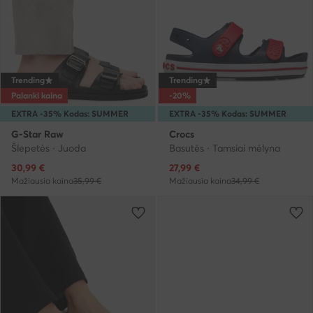
Trending
Trending
Palanki kaina
-20%
EXTRA -35% Kodas: SUMMER
EXTRA -35% Kodas: SUMMER
G-Star Raw
Crocs
Šlepetės · Juoda
Basutės · Tamsiai mėlyna
Dabartinė kaina
Dabartinė kaina
30,99
€
27,99
€
Mažiausia kaina
35,99 €
Mažiausia kaina
34,99 €