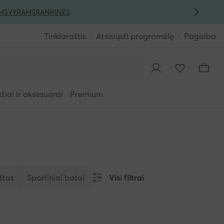
MS
VYRAMS
RANKINĖS
Tinklaraštis
Atsisiųsti programėlę
Pagalba
iai ir aksesuarai
Premium
štas
Sportiniai batai
Visi filtrai