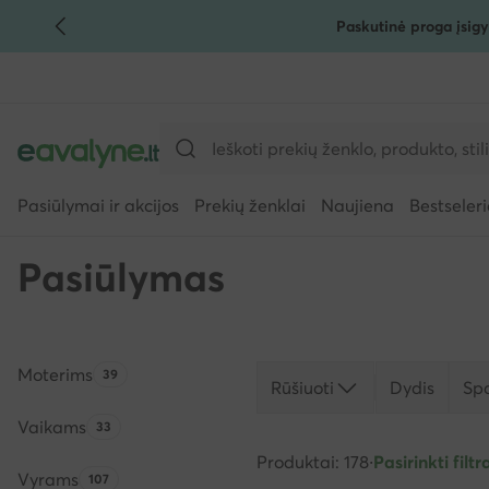
Paskutinė proga įsigy
PEREITI PRIE PAGRINDINIO TURINIO
PEREITI Į PAIEŠKĄ
Pasiūlymai ir akcijos
Prekių ženklai
Naujiena
Bestseleri
Pasiūlymas
Moterims
Produktų skaičius:
39
Rūšiuoti
Dydis
Sp
Vaikams
Produktų skaičius:
33
Produktai: 178
·
Pasirinkti filtra
Vyrams
Produktų skaičius:
107