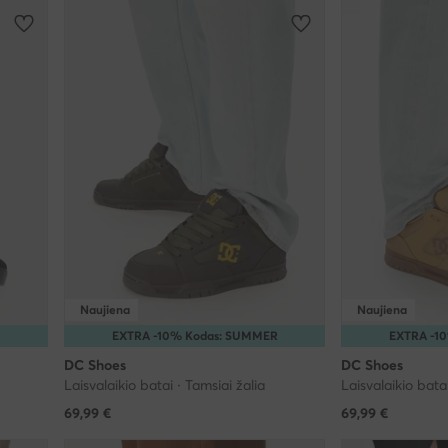
Naujiena
Naujiena
EXTRA -10% Kodas: SUMMER
EXTRA -1
DC Shoes
DC Shoes
Laisvalaikio batai · Tamsiai žalia
Laisvalaikio batai
69,99
€
69,99
€