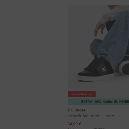
Palanki kaina
EXTRA -25% Kodas: SUMME
DC Shoes
Laisvalaikio batai · Juoda
Dabartinė kaina
34,99
€