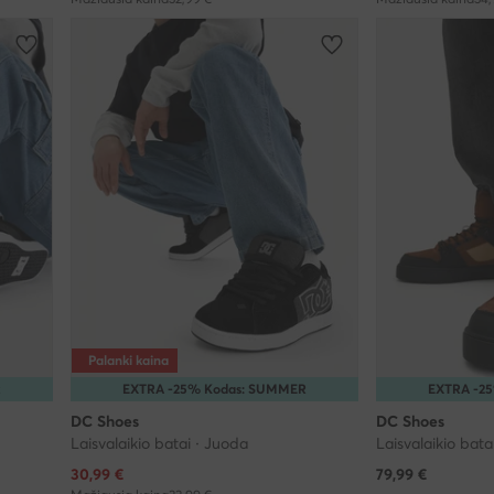
Palanki kaina
R
EXTRA -25% Kodas: SUMMER
EXTRA -2
DC Shoes
DC Shoes
Laisvalaikio batai · Juoda
Laisvalaikio bata
Dabartinė kaina
30,99
€
79,99
€