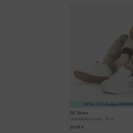
EXTRA -25% Kodas: SUMME
DC Shoes
Laisvalaikio batai · Écru
39,99
€