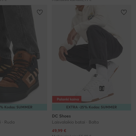
Palanki kaina
5% Kodas: SUMMER
EXTRA -25% Kodas: SUMMER
DC Shoes
i · Ruda
Laisvalaikio batai · Balta
Dabartinė kaina
49,99
€