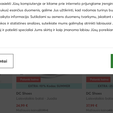
 pasiekti Jūsų kompiuteryje ar kitame prie interneto prijungtame įrengin
ukus) esančius duomenis, galime Jus užtikrinti, kad rodomas turinys b
taikyta informacija. Sutikdami su asmens duomenų tvarkymu, įskaitant 
inkos ir statistines analizes, suteikiate mums galimybę atrinkti labiausiai
inį ir pateikti specialiai Jums skirtą ir kaip įmanoma labiau Jūsų poreikia
antai
AI
Palanki kaina
Palanki kaina
R
EXTRA -10% Kodas: SUMMER
EXTRA -2
DC Shoes
DC Shoes
Laisvalaikio batai · Juoda
Laisvalaikio batai
Dabartinė kaina
Dabartinė kaina
24,99
€
37,99
€
Mažiausia kaina
27,99 €
Mažiausia kaina
40,