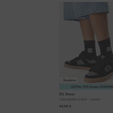
Naujiena
EXTRA -15% Kodas: SUMMER
DC Shoes
Laisvalaikio batai · Juoda
69,99
€