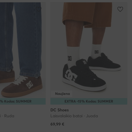
Naujiena
0% Kodas: SUMMER
EXTRA -15% Kodas: SUMMER
DC Shoes
i · Ruda
Laisvalaikio batai · Juoda
69,99
€