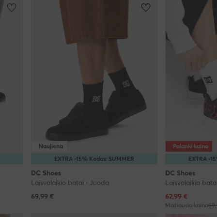
Naujiena
Palanki kaina
R
EXTRA -15% Kodas: SUMMER
EXTRA -1
DC Shoes
DC Shoes
Laisvalaikio batai · Juoda
Laisvalaikio bata
Dabartinė kaina
69,99
€
62,99
€
Mažiausia kaina
69,