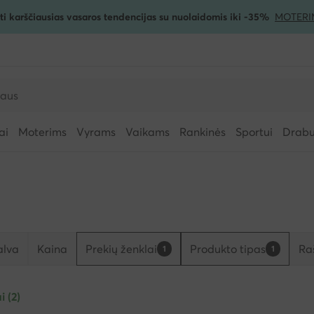
ti karščiausias vasaros tendencijas su nuolaidomis iki -35%
MOTERI
ai
Moterims
Vyrams
Vaikams
Rankinės
Sportui
Drabuž
alva
Kaina
Prekių ženklai
Produkto tipas
Ra
1
1
i (2)