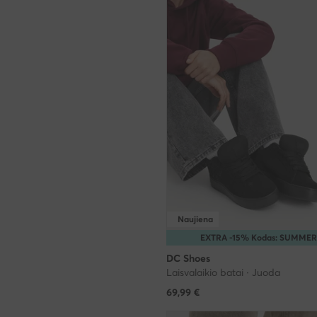
Naujiena
EXTRA -15% Kodas: SUMMER
DC Shoes
Laisvalaikio batai · Juoda
69,99
€