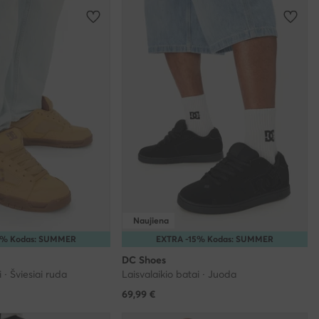
Naujiena
0% Kodas: SUMMER
EXTRA -15% Kodas: SUMMER
DC Shoes
 · Šviesiai ruda
Laisvalaikio batai · Juoda
69,99
€