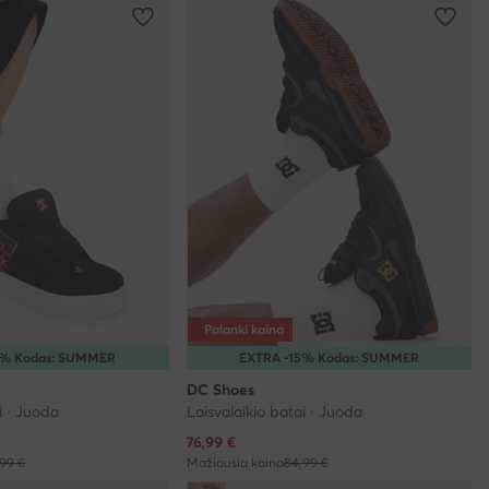
Palanki kaina
5% Kodas: SUMMER
EXTRA -15% Kodas: SUMMER
DC Shoes
i · Juoda
Laisvalaikio batai · Juoda
Dabartinė kaina
76,99
€
99 €
Mažiausia kaina
84,99 €