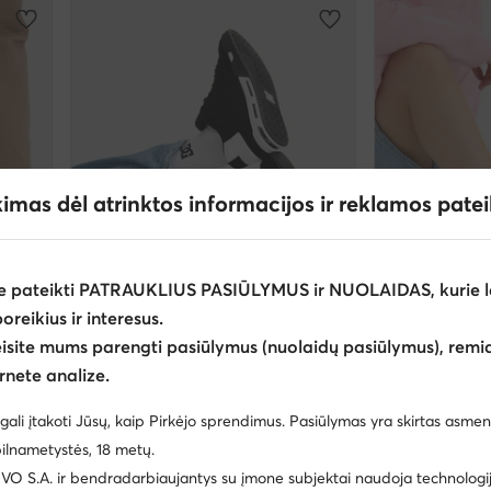
kimas dėl atrinktos informacijos ir reklamos pate
e pateikti PATRAUKLIUS PASIŪLYMUS ir NUOLAIDAS, kurie l
poreikius ir interesus.
Palanki kaina
Palanki kaina
eisite mums parengti pasiūlymus (nuolaidų pasiūlymus), remia
R
EXTRA -25% Kodas: SUMMER
EXTRA -1
rnete analize.
DC Shoes
DC Shoes
Laisvalaikio batai · Juoda
Laisvalaikio bata
gali įtakoti Jūsų, kaip Pirkėjo sprendimus. Pasiūlymas yra skirtas asmen
Dabartinė kaina
Dabartinė kaina
57,99
€
46,99
€
ilnametystės, 18 metų.
Mažiausia kaina
65,99 €
Mažiausia kaina
52,
 S.A. ir bendradarbiaujantys su įmone subjektai naudoja technologija