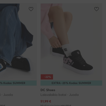
-22%
5% Kodas: SUMMER
EXTRA -25% Kodas: SUMMER
DC Shoes
i · Juoda
Laisvalaikio batai · Juoda
Dabartinė kaina
51,99
€
99 €
Mažiausia kaina
66,99 €