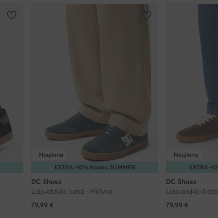
Naujiena
Naujiena
EXTRA -10% Kodas: SUMMER
EXTRA -1
DC Shoes
DC Shoes
Laisvalaikio batai · Mėlyna
Laisvalaikio bata
79,99
€
79,99
€