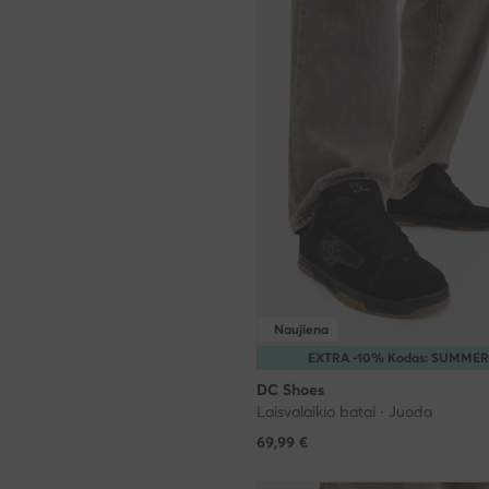
Naujiena
EXTRA -10% Kodas: SUMME
DC Shoes
Laisvalaikio batai · Juoda
69,99
€