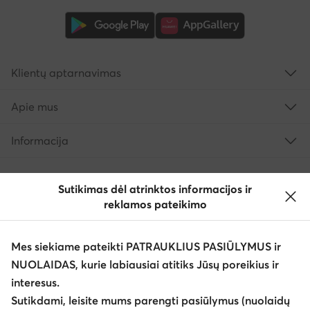
Klientų aptarnavimas
Apie mus
Informacija
Sutikimas dėl atrinktos informacijos ir
reklamos pateikimo
Mes siekiame pateikti PATRAUKLIUS PASIŪLYMUS ir
NUOLAIDAS, kurie labiausiai atitiks Jūsų poreikius ir
interesus.
Keisti šalį: Lietuva (LT)
Sutikdami, leisite mums parengti pasiūlymus (nuolaidų