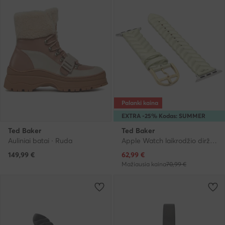
Palanki kaina
EXTRA -25% Kodas: SUMMER
Ted Baker
Ted Baker
Auliniai batai · Ruda
Apple Watch laikrodžio dirželis · Auksinė
Dabartinė kaina
149,99
€
62,99
€
Mažiausia kaina
70,99 €