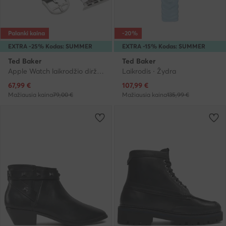
Palanki kaina
-20%
EXTRA -25% Kodas: SUMMER
EXTRA -15% Kodas: SUMMER
Ted Baker
Ted Baker
Apple Watch laikrodžio dirželis · Juoda
Laikrodis · Žydra
Dabartinė kaina
Dabartinė kaina
67,99
€
107,99
€
Mažiausia kaina
79,00 €
Mažiausia kaina
135,99 €