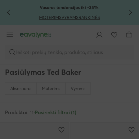
PEREITI PRIE PAGRINDINIO TURINIO
PEREITI Į PAIEŠKĄ
Vasaros tendencijos iki -35%!
MOTERIMS
VYRAMS
RANKINĖS
Ieškoti prekių ženklo, produkto, stiliaus
Pasiūlymas Ted Baker
Aksesuarai
Moterims
Vyrams
Produktai: 11
·
Pasirinkti filtrai (1)