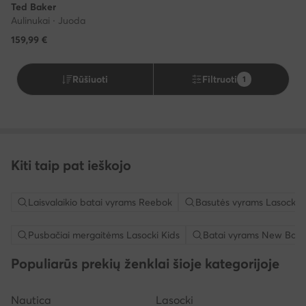
Ted Baker
Aulinukai · Juoda
159,99
€
Rūšiuoti
Filtruoti
1
Kiti taip pat ieškojo
Laisvalaikio batai vyrams Reebok
Basutės vyrams Lasocki
Pusbačiai mergaitėms Lasocki Kids
Batai vyrams New Bala
Populiarūs prekių ženklai šioje kategorijoje
Nautica
Lasocki