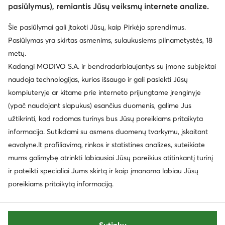
pasiūlymus), remiantis Jūsų veiksmų internete analize.
© eavalyne.lt 2026
Šie pasiūlymai gali įtakoti Jūsų, kaip Pirkėjo sprendimus.
Taisyklės
Pakeisti nustatymus
Privatumo politika
Pasiūlymas yra skirtas asmenims, sulaukusiems pilnametystės, 18
Duomenų apsauga
metų.
Kadangi MODIVO S.A. ir bendradarbiaujantys su įmone subjektai
naudoja technologijas, kurios išsaugo ir gali pasiekti Jūsų
kompiuteryje ar kitame prie interneto prijungtame įrenginyje
(ypač naudojant slapukus) esančius duomenis, galime Jus
užtikrinti, kad rodomas turinys bus Jūsų poreikiams pritaikyta
informacija. Sutikdami su asmens duomenų tvarkymu, įskaitant
eavalyne.lt profiliavimą, rinkos ir statistines analizes, suteikiate
mums galimybę atrinkti labiausiai Jūsų poreikius atitinkantį turinį
ir pateikti specialiai Jums skirtą ir kaip įmanoma labiau Jūsų
poreikiams pritaikytą informaciją.