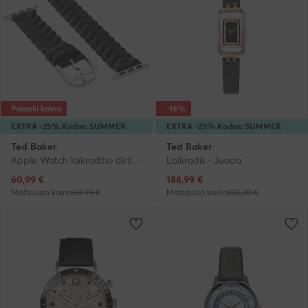
Palanki kaina
-18%
EXTRA -25% Kodas: SUMMER
EXTRA -25% Kodas: SUMMER
Ted Baker
Ted Baker
Apple Watch laikrodžio dirželis · Juoda
Laikrodis · Juoda
Dabartinė kaina
Dabartinė kaina
60,99
€
188,99
€
Mažiausia kaina
68,99 €
Mažiausia kaina
233,00 €