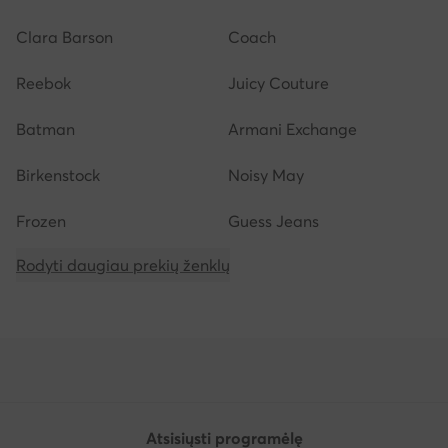
Clara Barson
Coach
Reebok
Juicy Couture
Batman
Armani Exchange
Birkenstock
Noisy May
Frozen
Guess Jeans
Rodyti daugiau prekių ženklų
Atsisiųsti programėlę