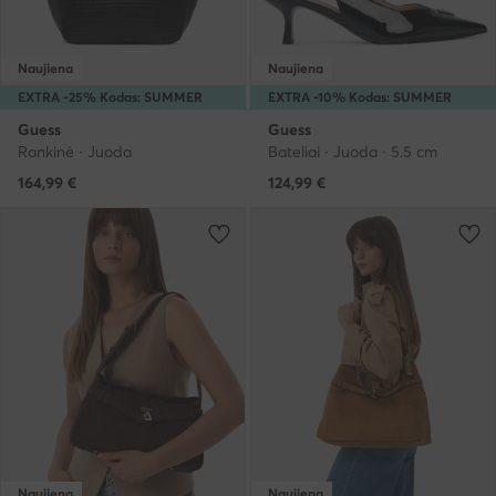
Naujiena
Naujiena
EXTRA -25% Kodas: SUMMER
EXTRA -10% Kodas: SUMMER
Guess
Guess
Rankinė · Juoda
Bateliai · Juoda · 5.5 cm
164,99
€
124,99
€
Naujiena
Naujiena