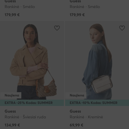
Guess
Guess
Rankinė · Smėlio
Rankinė · Smėlio
179,99
€
179,99
€
Naujiena
Naujiena
EXTRA -25% Kodas: SUMMER
EXTRA -10% Kodas: SUMMER
Guess
Guess
Rankinė · Šviesiai ruda
Rankinė · Kreminė
134,99
€
69,99
€