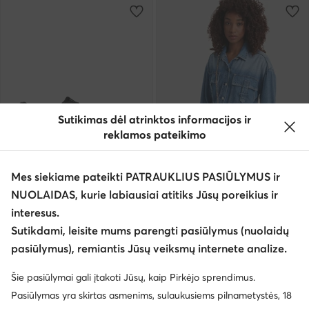
Sutikimas dėl atrinktos informacijos ir
reklamos pateikimo
Naujiena
Mes siekiame pateikti PATRAUKLIUS PASIŪLYMUS ir
EXTRA -10% Kodas: SUMMER
EXTRA -10% Kodas: SUMMER
NUOLAIDAS, kurie labiausiai atitiks Jūsų poreikius ir
Guess
Guess
interesus.
Laisvalaikio batai · Juoda
Rankinė · Balta
Sutikdami, leisite mums parengti pasiūlymus (nuolaidų
99,99
€
114,99
€
pasiūlymus), remiantis Jūsų veiksmų internete analize.
Šie pasiūlymai gali įtakoti Jūsų, kaip Pirkėjo sprendimus.
Pasiūlymas yra skirtas asmenims, sulaukusiems pilnametystės, 18