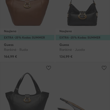
Naujiena
Naujiena
EXTRA -25% Kodas: SUMMER
EXTRA -25% Kodas: SUMMER
Guess
Guess
Rankinė · Ruda
Rankinė · Juoda
164,99
€
134,99
€