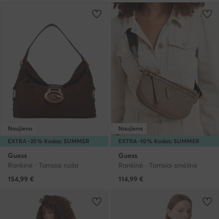
Naujiena
Naujiena
EXTRA -25% Kodas: SUMMER
EXTRA -10% Kodas: SUMMER
Guess
Guess
Rankinė · Tamsiai ruda
Rankinė · Tamsiai smėlinė
154,99
€
114,99
€