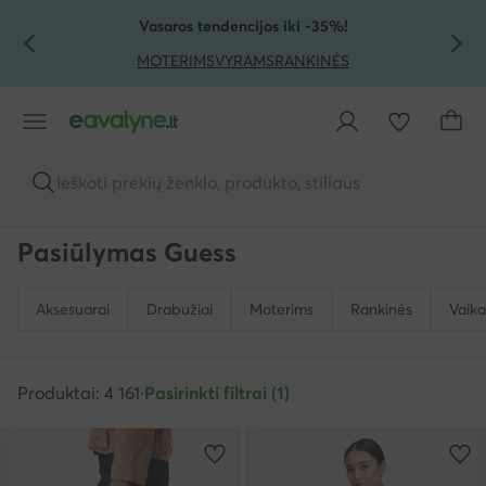
PEREITI PRIE PAGRINDINIO TURINIO
PEREITI Į PAIEŠKĄ
Vasaros tendencijos iki -35%!
MOTERIMS
VYRAMS
RANKINĖS
Ieškoti prekių ženklo, produkto, stiliaus
Pasiūlymas Guess
Aksesuarai
Drabužiai
Moterims
Rankinės
Vaik
Produktai: 4 161
·
Pasirinkti filtrai (1)