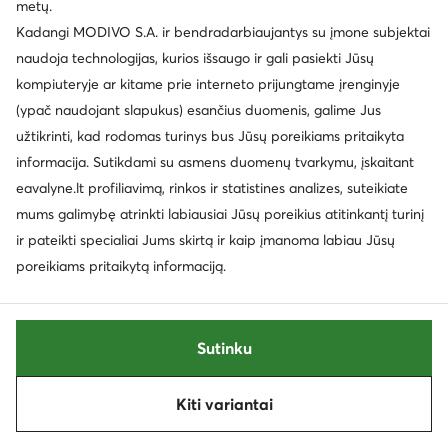
metų.
Kadangi MODIVO S.A. ir bendradarbiaujantys su įmone subjektai
naudoja technologijas, kurios išsaugo ir gali pasiekti Jūsų
kompiuteryje ar kitame prie interneto prijungtame įrenginyje
(ypač naudojant slapukus) esančius duomenis, galime Jus
užtikrinti, kad rodomas turinys bus Jūsų poreikiams pritaikyta
informacija. Sutikdami su asmens duomenų tvarkymu, įskaitant
Naujiena
Naujiena
eavalyne.lt profiliavimą, rinkos ir statistines analizes, suteikiate
EXTRA -25% Kodas: SUMMER
EXTRA -25% Kodas: SUMMER
mums galimybę atrinkti labiausiai Jūsų poreikius atitinkantį turinį
ir pateikti specialiai Jums skirtą ir kaip įmanoma labiau Jūsų
Guess
Guess
Bateliai · Šviesiai smėlinė · 5.5 cm
Krepšys · Juoda
poreikiams pritaikytą informaciją.
134,99
€
189,99
€
Sutinku
Rūšiuoti
Filtruoti
1
Kiti variantai
Kitas