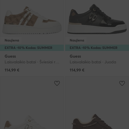
Naujiena
Naujiena
EXTRA -10% Kodas: SUMMER
EXTRA -10% Kodas: SUMMER
Guess
Guess
Laisvalaikio batai · Šviesiai ruda
Laisvalaikio batai · Juoda
114,99
€
114,99
€