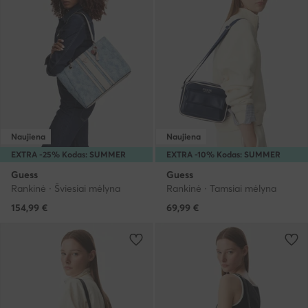
Naujiena
Naujiena
EXTRA -25% Kodas: SUMMER
EXTRA -10% Kodas: SUMMER
Guess
Guess
Rankinė · Šviesiai mėlyna
Rankinė · Tamsiai mėlyna
154,99
€
69,99
€