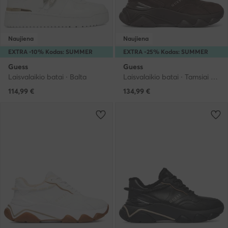
Naujiena
Naujiena
EXTRA -10% Kodas: SUMMER
EXTRA -25% Kodas: SUMMER
Guess
Guess
Laisvalaikio batai · Balta
Laisvalaikio batai · Tamsiai ruda
114,99
€
134,99
€