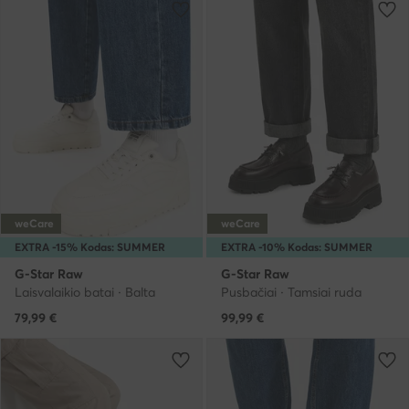
weCare
weCare
EXTRA -15% Kodas: SUMMER
EXTRA -10% Kodas: SUMMER
G-Star Raw
G-Star Raw
Laisvalaikio batai · Balta
Pusbačiai · Tamsiai ruda
79,99
€
99,99
€