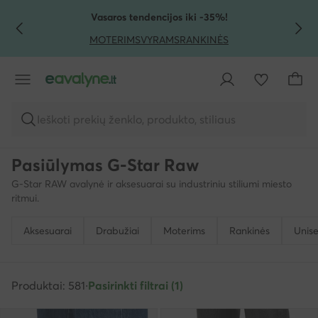
PEREITI PRIE PAGRINDINIO TURINIO
PEREITI Į PAIEŠKĄ
Vasaros tendencijos iki -35%!
MOTERIMS
VYRAMS
RANKINĖS
Ieškoti prekių ženklo, produkto, stiliaus
Pasiūlymas G-Star Raw
G-Star RAW avalynė ir aksesuarai su industriniu stiliumi miesto
ritmui.
Aksesuarai
Drabužiai
Moterims
Rankinės
Unis
Produktai: 581
·
Pasirinkti filtrai (1)