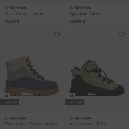
G-Star Raw
G-Star Raw
Auliniai batai · Juoda
Ilgaauliai · Ruda
114,99
€
149,99
€
AI
AI
weCare
weCare
G-Star Raw
G-Star Raw
Žygio batai · Tamsiai mėlyna
Auliniai batai · Žalia