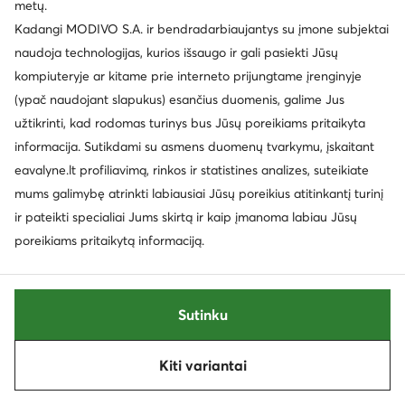
metų.
Kadangi MODIVO S.A. ir bendradarbiaujantys su įmone subjektai
naudoja technologijas, kurios išsaugo ir gali pasiekti Jūsų
kompiuteryje ar kitame prie interneto prijungtame įrenginyje
(ypač naudojant slapukus) esančius duomenis, galime Jus
užtikrinti, kad rodomas turinys bus Jūsų poreikiams pritaikyta
informacija. Sutikdami su asmens duomenų tvarkymu, įskaitant
eavalyne.lt profiliavimą, rinkos ir statistines analizes, suteikiate
Trending
mums galimybę atrinkti labiausiai Jūsų poreikius atitinkantį turinį
AI
Palanki kaina
ir pateikti specialiai Jums skirtą ir kaip įmanoma labiau Jūsų
EXTRA -15% Kodas: SUMMER
poreikiams pritaikytą informaciją.
G-Star Raw
G-Star Raw
Auliniai batai · Pilka
Laisvalaikio batai · Juoda
Dabartinė kaina
79,99
€
37,99
€
Sutinku
Mažiausia kaina
39,99 €
Kiti variantai
Rūšiuoti
Filtruoti
1