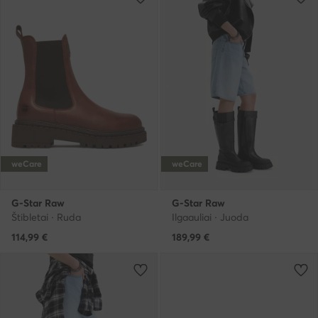
weCare
weCare
G-Star Raw
G-Star Raw
Štibletai · Ruda
Ilgaauliai · Juoda
114,99
€
189,99
€