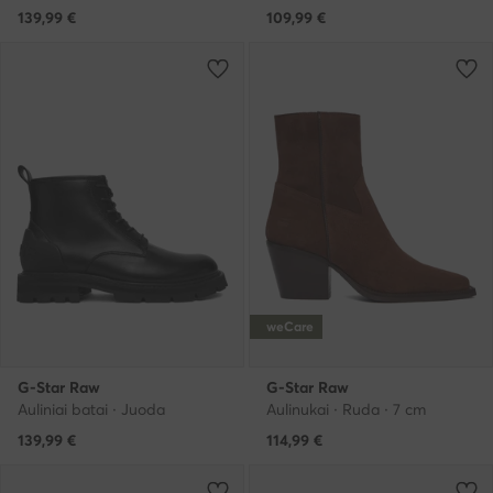
139,99
€
109,99
€
weCare
G-Star Raw
G-Star Raw
Auliniai batai · Juoda
Aulinukai · Ruda · 7 cm
139,99
€
114,99
€