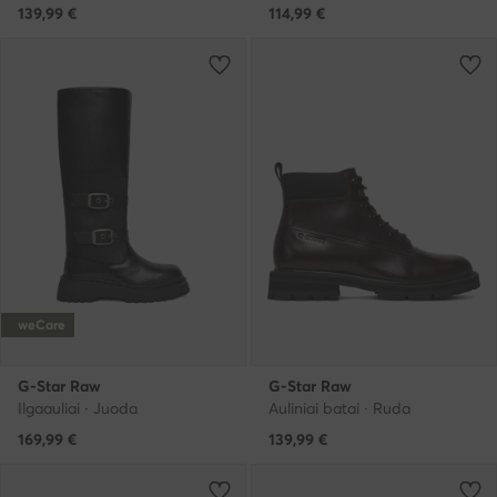
139,99
€
114,99
€
weCare
G-Star Raw
G-Star Raw
Ilgaauliai · Juoda
Auliniai batai · Ruda
169,99
€
139,99
€