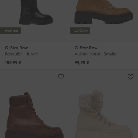
weCare
weCare
G-Star Raw
G-Star Raw
Ilgaauliai · Juoda
Auliniai batai · Smėlio
159,99
€
99,99
€