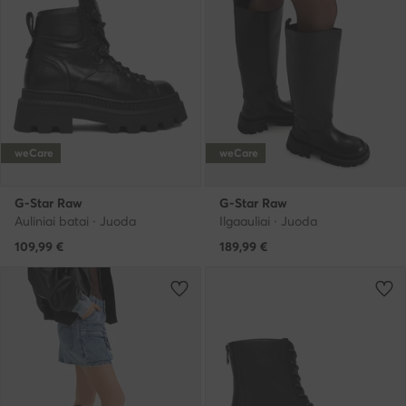
weCare
weCare
G-Star Raw
G-Star Raw
Auliniai batai · Juoda
Ilgaauliai · Juoda
109,99
€
189,99
€