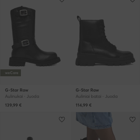
weCare
G-Star Raw
G-Star Raw
Aulinukai · Juoda
Auliniai batai · Juoda
139,99
€
114,99
€