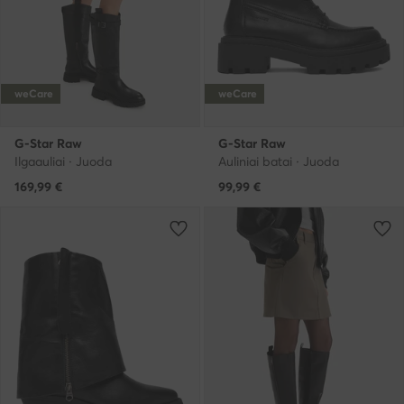
weCare
weCare
G-Star Raw
G-Star Raw
Ilgaauliai · Juoda
Auliniai batai · Juoda
169,99
€
99,99
€