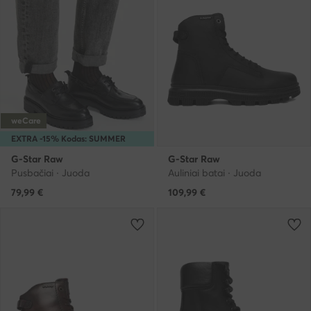
weCare
EXTRA -15% Kodas: SUMMER
G-Star Raw
G-Star Raw
Pusbačiai · Juoda
Auliniai batai · Juoda
79,99
€
109,99
€