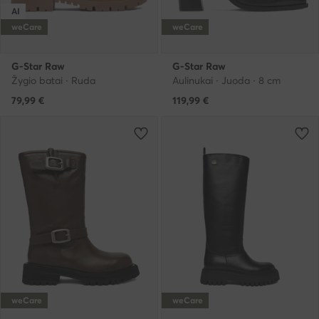
AI
weCare
weCare
G-Star Raw
G-Star Raw
Žygio batai · Ruda
Aulinukai · Juoda · 8 cm
79,99
€
119,99
€
weCare
weCare