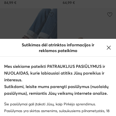
84,99
€
64,99
€
Sutikimas dėl atrinktos informacijos ir
reklamos pateikimo
Mes siekiame pateikti PATRAUKLIUS PASIŪLYMUS ir
AI
NUOLAIDAS, kurie labiausiai atitiks Jūsų poreikius ir
weCare
interesus.
Sutikdami, leisite mums parengti pasiūlymus (nuolaidų
G-Star Raw
G-Star Raw
pasiūlymus), remiantis Jūsų veiksmų internete analize.
Auliniai batai · Rožinė
Auliniai batai · Chaki
64,99
€
69,99
€
Šie pasiūlymai gali įtakoti Jūsų, kaip Pirkėjo sprendimus.
Pasiūlymas yra skirtas asmenims, sulaukusiems pilnametystės, 18