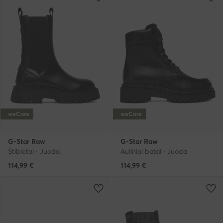
weCare
weCare
G-Star Raw
G-Star Raw
Štibletai · Juoda
Auliniai batai · Juoda
114,99
€
114,99
€