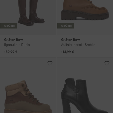
weCare
weCare
G-Star Raw
G-Star Raw
Ilgaauliai · Ruda
Auliniai batai · Smėlio
189,99
€
114,99
€