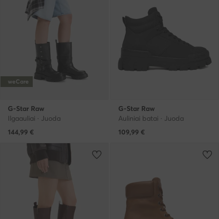
weCare
G-Star Raw
G-Star Raw
Ilgaauliai · Juoda
Auliniai batai · Juoda
144,99
€
109,99
€