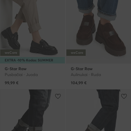
weCare
weCare
EXTRA -10% Kodas: SUMMER
G-Star Raw
G-Star Raw
Pusbačiai · Juoda
Aulinukai · Ruda
99,99
€
104,99
€