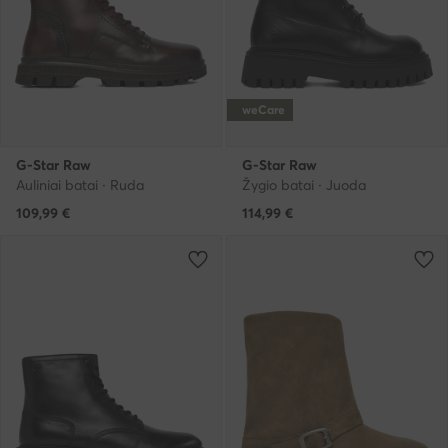
weCare
G-Star Raw
G-Star Raw
Auliniai batai · Ruda
Žygio batai · Juoda
109,99
€
114,99
€