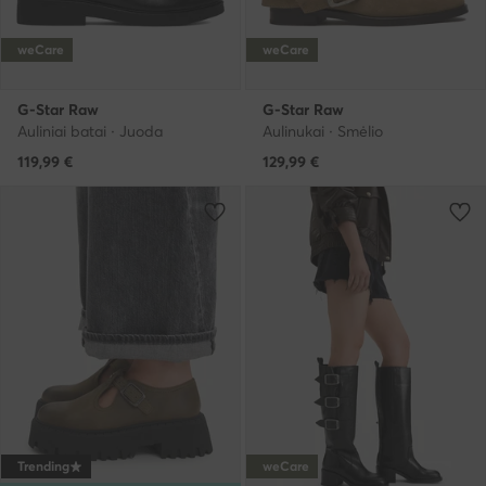
weCare
weCare
G-Star Raw
G-Star Raw
Auliniai batai · Juoda
Aulinukai · Smėlio
119,99
€
129,99
€
Trending
weCare