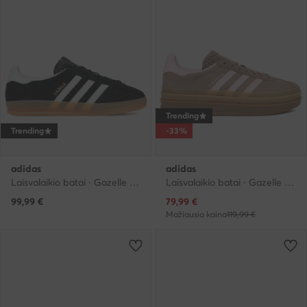
Trending
Trending
-33%
adidas
adidas
Laisvalaikio batai · Gazelle · Juoda
Laisvalaikio batai · Gazelle · Ruda
Dabartinė kaina
99,99
€
79,99
€
Mažiausia kaina
119,99 €