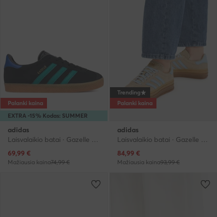
Trending
Palanki kaina
Palanki kaina
EXTRA -15% Kodas: SUMMER
adidas
adidas
Laisvalaikio batai · Gazelle · Juoda
Laisvalaikio batai · Gazelle · Smėlio
Dabartinė kaina
Dabartinė kaina
69,99
€
84,99
€
Mažiausia kaina
74,99 €
Mažiausia kaina
93,99 €