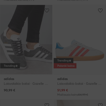
Trending
Trending
Palanki kaina
adidas
adidas
Laisvalaikio batai · Gazelle · Pilka
Laisvalaikio batai · Gazelle · Šviesiai mėlyna
Dabartinė kaina
90,99
€
51,99
€
Mažiausia kaina
54,99 €