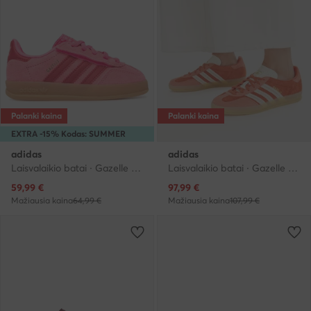
Palanki kaina
Palanki kaina
EXTRA -15% Kodas: SUMMER
adidas
adidas
Laisvalaikio batai · Gazelle · Rožinė
Laisvalaikio batai · Gazelle · Oranžinė
Dabartinė kaina
Dabartinė kaina
59,99
€
97,99
€
Mažiausia kaina
64,99 €
Mažiausia kaina
107,99 €