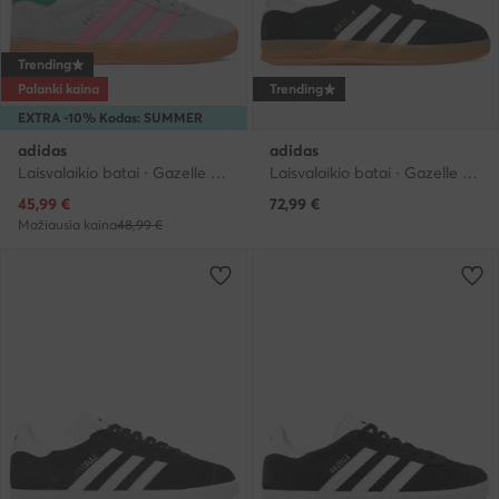
Trending
Palanki kaina
Trending
EXTRA -10% Kodas: SUMMER
adidas
adidas
Laisvalaikio batai · Gazelle · Pilka
Laisvalaikio batai · Gazelle · Juoda
Dabartinė kaina
45,99
€
72,99
€
Mažiausia kaina
48,99 €