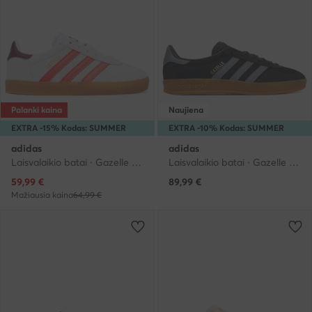
Palanki kaina
Naujiena
EXTRA -15% Kodas: SUMMER
EXTRA -10% Kodas: SUMMER
adidas
adidas
Laisvalaikio batai · Gazelle · Šviesiai violetinė
Laisvalaikio batai · Gazelle · Juoda
Dabartinė kaina
59,99
€
89,99
€
Mažiausia kaina
64,99 €