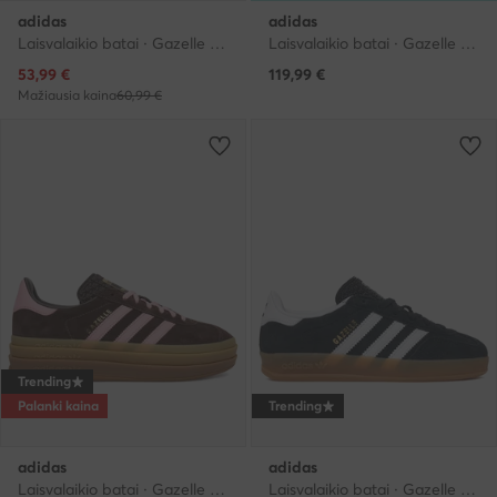
adidas
adidas
Laisvalaikio batai · Gazelle · Smėlio
Laisvalaikio batai · Gazelle · Geltona
Dabartinė kaina
53,99
€
119,99
€
Mažiausia kaina
60,99 €
Trending
Palanki kaina
Trending
adidas
adidas
Laisvalaikio batai · Gazelle · Ruda
Laisvalaikio batai · Gazelle · Juoda