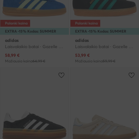
Palanki kaina
Palanki kaina
EXTRA -15% Kodas: SUMMER
EXTRA -15% Kodas: SUMMER
adidas
adidas
Laisvalaikio batai · Gazelle · Mėlyna
Laisvalaikio batai · Gazelle · Juoda
Dabartinė kaina
Dabartinė kaina
58,99
€
53,99
€
Mažiausia kaina
64,99 €
Mažiausia kaina
59,99 €