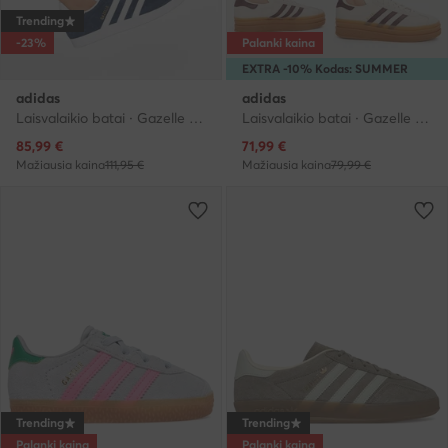
Trending
-23%
Palanki kaina
EXTRA -10% Kodas: SUMMER
adidas
adidas
Laisvalaikio batai · Gazelle · Tamsiai mėlyna
Laisvalaikio batai · Gazelle · Smėlio
Dabartinė kaina
Dabartinė kaina
85,99
€
71,99
€
Mažiausia kaina
111,95 €
Mažiausia kaina
79,99 €
Trending
Trending
Palanki kaina
Palanki kaina