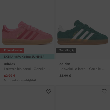
Palanki kaina
Trending
EXTRA -15% Kodas: SUMMER
adidas
adidas
Laisvalaikio batai · Gazelle · Rožinė
Laisvalaikio batai · Gazelle · Žalia
Dabartinė kaina
62,99
€
53,99
€
Mažiausia kaina
69,99 €