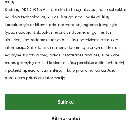
metų.
Dabartinė kaina
Dabartinė kaina
82,99
€
84,99
€
Kadangi MODIVO S.A. ir bendradarbiaujantys su įmone subjektai
Mažiausia kaina
98,99 €
Mažiausia kaina
91,99 €
naudoja technologijas, kurios išsaugo ir gali pasiekti Jūsų
kompiuteryje ar kitame prie interneto prijungtame įrenginyje
(ypač naudojant slapukus) esančius duomenis, galime Jus
užtikrinti, kad rodomas turinys bus Jūsų poreikiams pritaikyta
informacija. Sutikdami su asmens duomenų tvarkymu, įskaitant
eavalyne.lt profiliavimą, rinkos ir statistines analizes, suteikiate
mums galimybę atrinkti labiausiai Jūsų poreikius atitinkantį turinį
ir pateikti specialiai Jums skirtą ir kaip įmanoma labiau Jūsų
poreikiams pritaikytą informaciją.
Trending
Palanki kaina
Sutinku
EXTRA -10% Kodas: SUMMER
adidas
adidas
Laisvalaikio batai · Gazelle · Juoda
Laisvalaikio batai · Gazelle · Rožinė
Kiti variantai
Rūšiuoti
Filtruoti
1
Dabartinė kaina
114,99
€
67,99
€
Mažiausia kaina
71,95 €