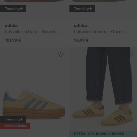
Trending
Trending
adidas
adidas
Laisvalaikio batai · Gazelle · Juoda
Laisvalaikio batai · Gazelle · Smėlio
101,99
€
96,99
€
Trending
Palanki kaina
EXTRA -15% Kodas: SUMMER