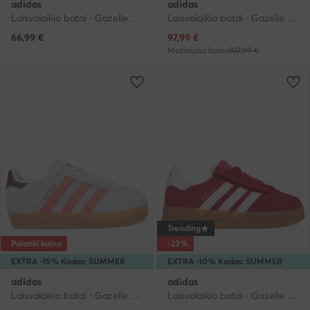
adidas
adidas
Laisvalaikio batai · Gazelle · Smėlio
Laisvalaikio batai · Gazelle · Tamsiai mėlyna
Dabartinė kaina
66,99
€
97,99
€
Mažiausia kaina
107,99 €
Trending
Palanki kaina
-23%
EXTRA -15% Kodas: SUMMER
EXTRA -10% Kodas: SUMMER
adidas
adidas
Laisvalaikio batai · Gazelle · Šviesiai violetinė
Laisvalaikio batai · Gazelle · Raudona