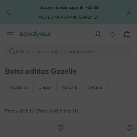
PEREITI PRIE PAGRINDINIO TURINIO
PEREITI Į PAIEŠKĄ
Vasaros tendencijos iki -35%!
MOTERIMS
VYRAMS
RANKINĖS
Ieškoti prekių ženklo, produkto, stiliaus
Batai adidas Gazelle
Moterims
Unisex
Vaikams
Vyrams
Produktai: 131
·
Pasirinkti filtrai (1)