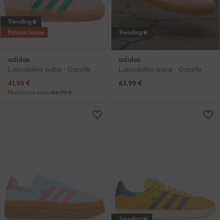
Trending
Palanki kaina
Trending
adidas
adidas
Laisvalaikio batai · Gazelle · Rožinė
Laisvalaikio batai · Gazelle · Rožinė
Dabartinė kaina
41,99
€
63,99
€
Mažiausia kaina
44,99 €
Trending