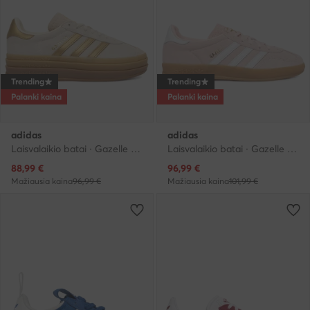
Trending
Trending
Palanki kaina
Palanki kaina
adidas
adidas
Laisvalaikio batai · Gazelle · Smėlio
Laisvalaikio batai · Gazelle · Rožinė
Dabartinė kaina
Dabartinė kaina
88,99
€
96,99
€
Mažiausia kaina
96,99 €
Mažiausia kaina
101,99 €