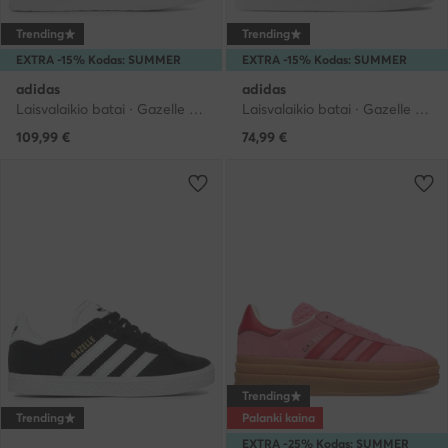
Trending
Trending
EXTRA -15% Kodas: SUMMER
EXTRA -15% Kodas: SUMMER
adidas
adidas
Laisvalaikio batai · Gazelle · Juoda
Laisvalaikio batai · Gazelle · Juoda
109,99
€
74,99
€
Trending
Trending
Palanki kaina
EXTRA -25% Kodas: SUMMER