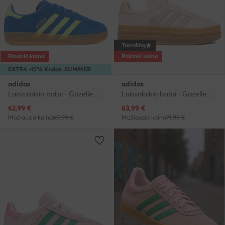
Trending
Palanki kaina
Palanki kaina
EXTRA -15% Kodas: SUMMER
adidas
adidas
Laisvalaikio batai · Gazelle · Mėlyna
Laisvalaikio batai · Gazelle · Rožinė
Dabartinė kaina
Dabartinė kaina
62,99
€
63,99
€
Mažiausia kaina
69,99 €
Mažiausia kaina
71,99 €