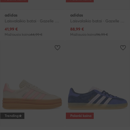
adidas
adidas
Laisvalaikio batai · Gazelle · Pilka
Laisvalaikio batai · Gazelle · Pilka
Dabartinė kaina
Dabartinė kaina
41,99
€
88,99
€
Mažiausia kaina
44,99 €
Mažiausia kaina
96,99 €
Trending
Palanki kaina