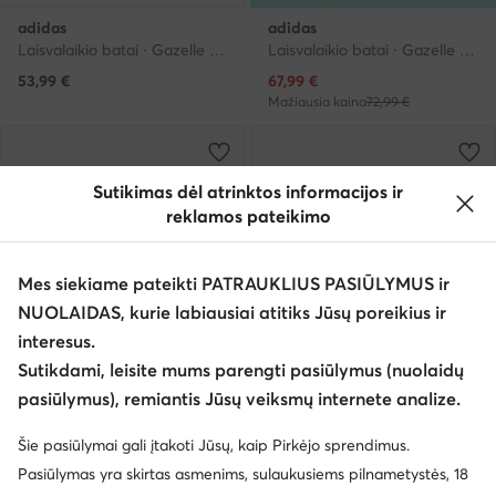
adidas
adidas
Laisvalaikio batai · Gazelle · Juoda
Laisvalaikio batai · Gazelle · Rožinė
Dabartinė kaina
53,99
€
67,99
€
Mažiausia kaina
72,99 €
Sutikimas dėl atrinktos informacijos ir
reklamos pateikimo
Mes siekiame pateikti PATRAUKLIUS PASIŪLYMUS ir
NUOLAIDAS, kurie labiausiai atitiks Jūsų poreikius ir
interesus.
Sutikdami, leisite mums parengti pasiūlymus (nuolaidų
Trending
Trending
pasiūlymus), remiantis Jūsų veiksmų internete analize.
-16%
Palanki kaina
Šie pasiūlymai gali įtakoti Jūsų, kaip Pirkėjo sprendimus.
adidas
adidas
Pasiūlymas yra skirtas asmenims, sulaukusiems pilnametystės, 18
Laisvalaikio batai · Gazelle · Smėlio
Laisvalaikio batai · Gazelle · Rožinė