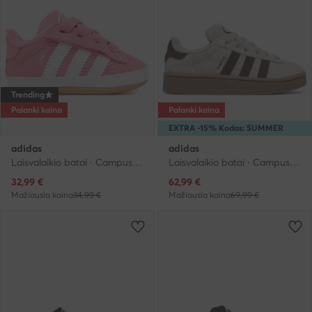
Trending
Palanki kaina
Palanki kaina
EXTRA -15% Kodas: SUMMER
adidas
adidas
Laisvalaikio batai · Campus · Rožinė
Laisvalaikio batai · Campus · Smėlio
Dabartinė kaina
Dabartinė kaina
32,99
€
62,99
€
Mažiausia kaina
34,99 €
Mažiausia kaina
69,99 €