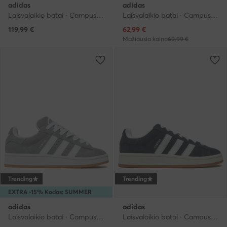
adidas
adidas
Laisvalaikio batai · Campus · Chaki
Laisvalaikio batai · Campus · Vyšninė
Dabartinė kaina
119,99
€
62,99
€
Mažiausia kaina
69,99 €
Trending
Trending
EXTRA -15% Kodas: SUMMER
adidas
adidas
Laisvalaikio batai · Campus · Pilka
Laisvalaikio batai · Campus · Juoda