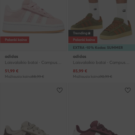
Trending
Palanki kaina
Palanki kaina
EXTRA -10% Kodas: SUMMER
adidas
adidas
Laisvalaikio batai · Campus · Rožinė
Laisvalaikio batai · Campus · Žalia
Dabartinė kaina
Dabartinė kaina
51,99
€
85,99
€
Mažiausia kaina
58,99 €
Mažiausia kaina
90,99 €