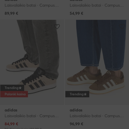
Laisvalaikio batai · Campus · Smėlio
Laisvalaikio batai · Campus · Juoda
89,99
€
54,99
€
Trending
Palanki kaina
Trending
adidas
adidas
Laisvalaikio batai · Campus · Smėlio
Laisvalaikio batai · Campus · Ruda
Dabartinė kaina
84,99
€
96,99
€