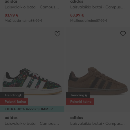
adidas
adidas
Laisvalaikio batai · Campus · Smėlio
Laisvalaikio batai · Campus · Kreminė
Dabartinė kaina
Dabartinė kaina
83,99
€
83,99
€
Mažiausia kaina
88,99 €
Mažiausia kaina
87,99 €
Trending
Trending
Palanki kaina
Palanki kaina
EXTRA -10% Kodas: SUMMER
adidas
adidas
Laisvalaikio batai · Campus · Juoda
Laisvalaikio batai · Campus · Ruda