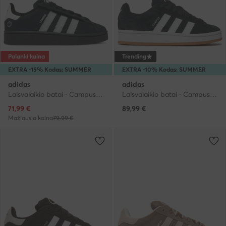
Palanki kaina
Trending
EXTRA -15% Kodas: SUMMER
EXTRA -10% Kodas: SUMMER
adidas
adidas
Laisvalaikio batai · Campus · Juoda
Laisvalaikio batai · Campus · Juoda
Dabartinė kaina
71,99
€
89,99
€
Mažiausia kaina
79,99 €