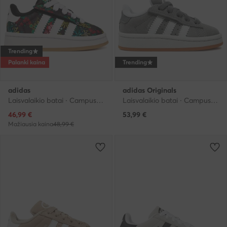
Trending
Palanki kaina
Trending
adidas
adidas Originals
Laisvalaikio batai · Campus · Juoda
Laisvalaikio batai · Campus · Pilka
Dabartinė kaina
46,99
€
53,99
€
Mažiausia kaina
48,99 €