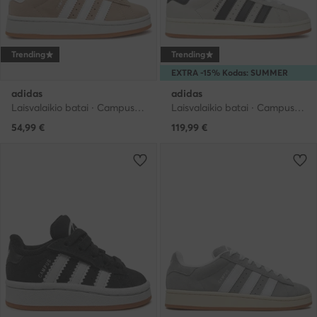
Trending
Trending
EXTRA -15% Kodas: SUMMER
adidas
adidas
Laisvalaikio batai · Campus · Smėlio
Laisvalaikio batai · Campus · Smėlio
54,99
€
119,99
€