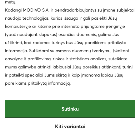
metų.
Mažiausia kaina
75,99 €
Mažiausia kaina
89,99 €
Kadangi MODIVO S.A. ir bendradarbiaujantys su įmone subjektai
naudoja technologijas, kurios išsaugo ir gali pasiekti Jūsų
kompiuteryje ar kitame prie interneto prijungtame įrenginyje
(ypač naudojant slapukus) esančius duomenis, galime Jus
užtikrinti, kad rodomas turinys bus Jūsų poreikiams pritaikyta
informacija. Sutikdami su asmens duomenų tvarkymu, įskaitant
eavalyne.lt profiliavimą, rinkos ir statistines analizes, suteikiate
mums galimybę atrinkti labiausiai Jūsų poreikius atitinkantį turinį
ir pateikti specialiai Jums skirtą ir kaip įmanoma labiau Jūsų
poreikiams pritaikytą informaciją.
Trending
Trending
Palanki kaina
Palanki kaina
EXTRA -10% Kodas: SUMMER
EXTRA -10% Kodas: SUMMER
adidas
adidas
Sutinku
Laisvalaikio batai · Campus · Raudona
Laisvalaikio batai · Campus · Žalia
Dabartinė kaina
Dabartinė kaina
46,99
€
87,99
€
Kiti variantai
Rūšiuoti
Filtruoti
1
Mažiausia kaina
48,99 €
Mažiausia kaina
92,95 €