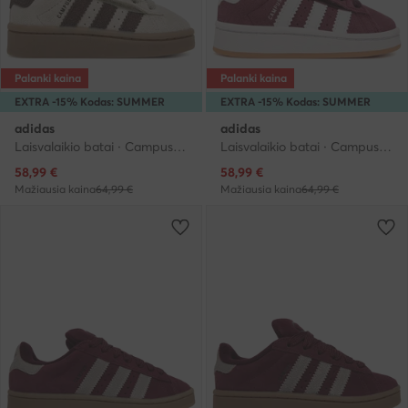
Palanki kaina
Palanki kaina
EXTRA -15% Kodas: SUMMER
EXTRA -15% Kodas: SUMMER
adidas
adidas
Laisvalaikio batai · Campus · Smėlio
Laisvalaikio batai · Campus · Vyšninė
Dabartinė kaina
Dabartinė kaina
58,99
€
58,99
€
Mažiausia kaina
64,99 €
Mažiausia kaina
64,99 €