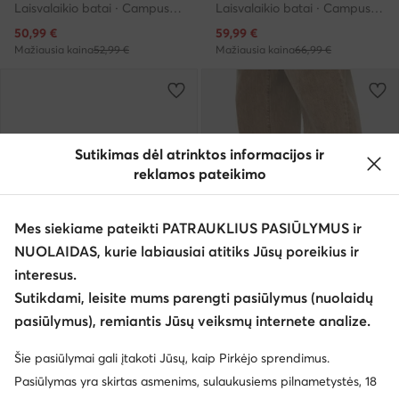
Laisvalaikio batai · Campus · Raudona
Laisvalaikio batai · Campus · Žalia
Dabartinė kaina
Dabartinė kaina
50,99
€
59,99
€
Mažiausia kaina
52,99 €
Mažiausia kaina
66,99 €
Sutikimas dėl atrinktos informacijos ir
reklamos pateikimo
Mes siekiame pateikti PATRAUKLIUS PASIŪLYMUS ir
NUOLAIDAS, kurie labiausiai atitiks Jūsų poreikius ir
interesus.
Trending
Trending
Sutikdami, leisite mums parengti pasiūlymus (nuolaidų
Palanki kaina
Palanki kaina
pasiūlymus), remiantis Jūsų veiksmų internete analize.
EXTRA -10% Kodas: SUMMER
adidas
adidas
Šie pasiūlymai gali įtakoti Jūsų, kaip Pirkėjo sprendimus.
Laisvalaikio batai · Campus · Raudona
Laisvalaikio batai · Campus · Ruda
Pasiūlymas yra skirtas asmenims, sulaukusiems pilnametystės, 18
Dabartinė kaina
Dabartinė kaina
66,99
€
85,99
€