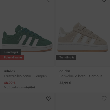
Trending
Palanki kaina
Trending
adidas
adidas
Laisvalaikio batai · Campus · Žalia
Laisvalaikio batai · Campus · Smėlio
Dabartinė kaina
48,99
€
53,99
€
Mažiausia kaina
51,99 €