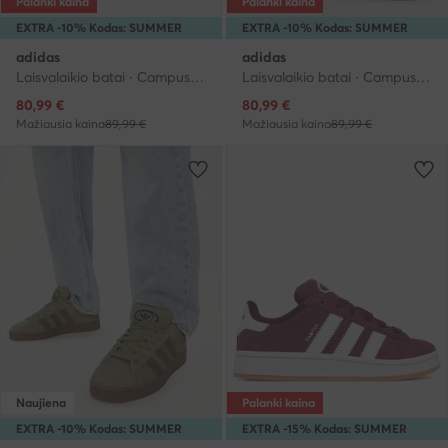
Palanki kaina
Palanki kaina
EXTRA -10% Kodas: SUMMER
EXTRA -10% Kodas: SUMMER
adidas
adidas
Laisvalaikio batai · Campus · Smėlio
Laisvalaikio batai · Campus · Vyšninė
Dabartinė kaina
Dabartinė kaina
80,99
€
80,99
€
Mažiausia kaina
89,99 €
Mažiausia kaina
89,99 €
Naujiena
Palanki kaina
EXTRA -10% Kodas: SUMMER
EXTRA -15% Kodas: SUMMER