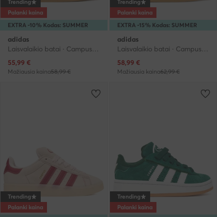
Trending
Trending
Palanki kaina
Palanki kaina
EXTRA -10% Kodas: SUMMER
EXTRA -15% Kodas: SUMMER
adidas
adidas
Laisvalaikio batai · Campus · Smėlio
Laisvalaikio batai · Campus · Smėlio
Dabartinė kaina
Dabartinė kaina
55,99
€
58,99
€
Mažiausia kaina
58,99 €
Mažiausia kaina
62,99 €
Trending
Trending
Palanki kaina
Palanki kaina