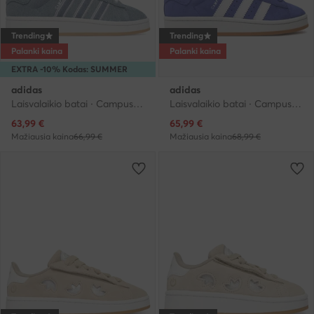
Trending
Trending
Palanki kaina
Palanki kaina
EXTRA -10% Kodas: SUMMER
adidas
adidas
Laisvalaikio batai · Campus · Mėlyna
Laisvalaikio batai · Campus · Mėlyna
Dabartinė kaina
Dabartinė kaina
63,99
€
65,99
€
Mažiausia kaina
66,99 €
Mažiausia kaina
68,99 €