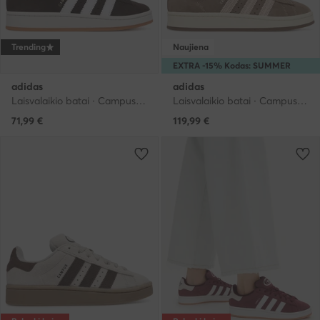
Trending
Naujiena
EXTRA -15% Kodas: SUMMER
adidas
adidas
Laisvalaikio batai · Campus · Ruda
Laisvalaikio batai · Campus · Ruda
71,99
€
119,99
€