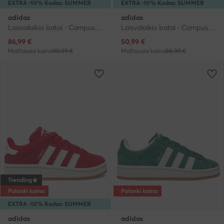
EXTRA -10% Kodas: SUMMER
EXTRA -10% Kodas: SUMMER
adidas
adidas
Laisvalaikio batai · Campus · Smėlio
Laisvalaikio batai · Campus · Žalia
Dabartinė kaina
Dabartinė kaina
86,99
€
50,99
€
Mažiausia kaina
90,99 €
Mažiausia kaina
56,99 €
Trending
Palanki kaina
Palanki kaina
EXTRA -10% Kodas: SUMMER
adidas
adidas