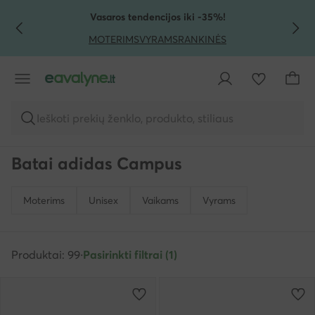
PEREITI PRIE PAGRINDINIO TURINIO
PEREITI Į PAIEŠKĄ
Vasaros tendencijos iki -35%!
MOTERIMS
VYRAMS
RANKINĖS
Ieškoti prekių ženklo, produkto, stiliaus
Batai adidas Campus
Moterims
Unisex
Vaikams
Vyrams
Produktai: 99
·
Pasirinkti filtrai (1)