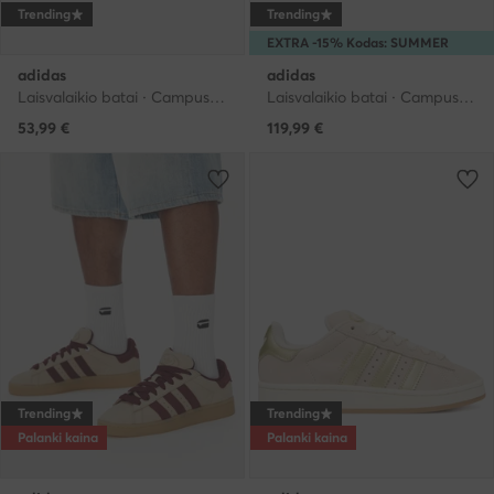
Trending
Trending
EXTRA -15% Kodas: SUMMER
adidas
adidas
Laisvalaikio batai · Campus · Juoda
Laisvalaikio batai · Campus · Pilka
53,99
€
119,99
€
Trending
Trending
Palanki kaina
Palanki kaina