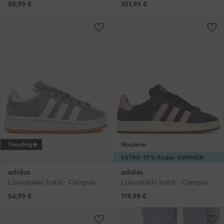
89,99
€
101,99
€
Trending
Naujiena
EXTRA -15% Kodas: SUMMER
adidas
adidas
Laisvalaikio batai · Campus · Pilka
Laisvalaikio batai · Campus · Violetinė
54,99
€
119,99
€