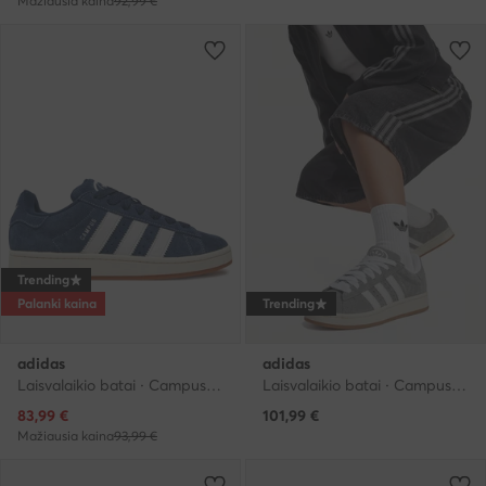
Mažiausia kaina
92,99 €
Trending
Palanki kaina
Trending
adidas
adidas
Laisvalaikio batai · Campus · Tamsiai mėlyna
Laisvalaikio batai · Campus · Pilka
Dabartinė kaina
83,99
€
101,99
€
Mažiausia kaina
93,99 €