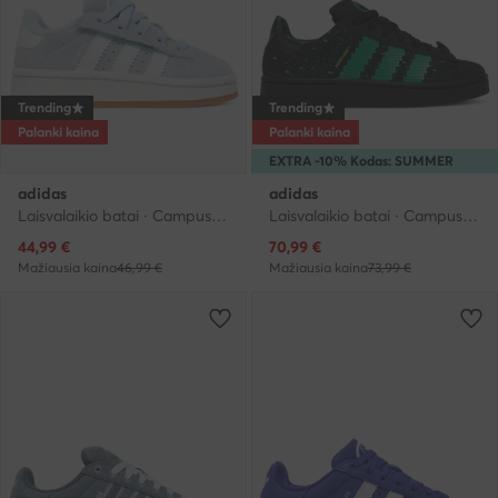
Trending
Trending
Palanki kaina
Palanki kaina
EXTRA -10% Kodas: SUMMER
adidas
adidas
Laisvalaikio batai · Campus · Šviesiai mėlyna
Laisvalaikio batai · Campus · Juoda
Dabartinė kaina
Dabartinė kaina
44,99
€
70,99
€
Mažiausia kaina
46,99 €
Mažiausia kaina
73,99 €