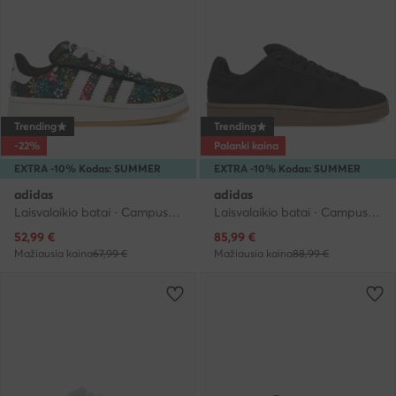
Trending
Trending
-22%
Palanki kaina
EXTRA -10% Kodas: SUMMER
EXTRA -10% Kodas: SUMMER
adidas
adidas
Laisvalaikio batai · Campus · Juoda
Laisvalaikio batai · Campus · Juoda
Dabartinė kaina
Dabartinė kaina
52,99
€
85,99
€
Mažiausia kaina
67,99 €
Mažiausia kaina
88,99 €