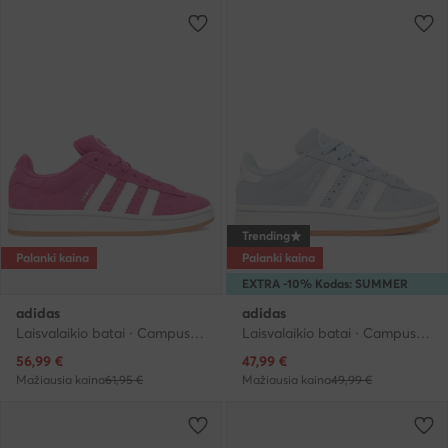
Trending
Palanki kaina
Palanki kaina
EXTRA -10% Kodas: SUMMER
adidas
adidas
Laisvalaikio batai · Campus · Rožinė
Laisvalaikio batai · Campus · Šviesiai mėlyna
Dabartinė kaina
Dabartinė kaina
56,99
€
47,99
€
Mažiausia kaina
61,95 €
Mažiausia kaina
49,99 €