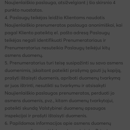
Naujienlaiškio paslauga, atsižvelgiant į šio skirsnio 4
punkto nuostatas.
4. Paslaugų teikėjas leidžia Klientams naudotis
Naujienlaiškio prenumeratos paslauga anonimiškai, kai
pagal Kliento pateiktą el. pašto adresą Paslaugų
teikėjas negali identifikuoti Prenumeratoriaus ir
Prenumeratorius nesuteikia Paslaugų teikėjui kitų
asmens duomenų.
5. Prenumeratorius turi teisę susipažinti su savo asmens
duomenimis, įskaitant pateikti prašymą gauti jų kopiją,
prašyti ištaisyti duomenis, apriboti duomenų tvarkymą
ar juos ištrinti, nesutikti su tvarkymu ir atsisakyti
Naujienlaiškio paslaugos prenumeratos, perduoti jo
asmens duomenis, pvz., kitam duomenų tvarkytojui,
pateikti skundą Valstybinei duomenų apsaugos
inspekcijai ir prašyti ištaisyti duomenis.
6. Papildomos informacijos apie asmens duomenų