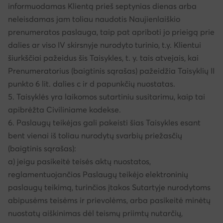
informuodamas Klientą prieš septynias dienas arba
neleisdamas jam toliau naudotis Naujienlaiškio
prenumeratos paslauga, taip pat apriboti jo prieigą prie
dalies ar viso IV skirsnyje nurodyto turinio, t.y. Klientui
šiurkščiai pažeidus šis Taisykles, t. y. tais atvejais, kai
Prenumeratorius (baigtinis sąrašas) pažeidžia Taisyklių II
punkto 6 lit. dalies c ir d papunkčių nuostatas.
5. Taisyklės yra laikomos sutartiniu susitarimu, kaip tai
apibrėžta Civiliniame kodekse.
6. Paslaugų teikėjas gali pakeisti šias Taisykles esant
bent vienai iš toliau nurodytų svarbių priežasčių
(baigtinis sąrašas):
a) jeigu pasikeitė teisės aktų nuostatos,
reglamentuojančios Paslaugų teikėjo elektroninių
paslaugų teikimą, turinčios įtakos Sutartyje nurodytoms
abipusėms teisėms ir prievolėms, arba pasikeitė minėtų
nuostatų aiškinimas dėl teismų priimtų nutarčių,