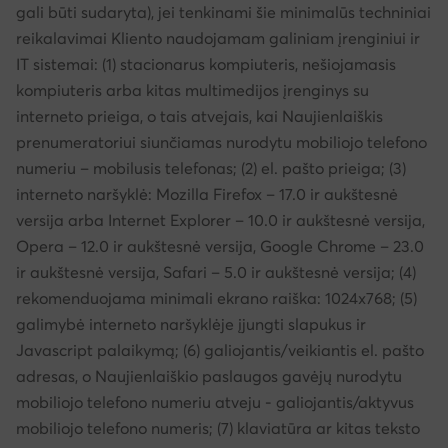
gali būti sudaryta), jei tenkinami šie minimalūs techniniai
reikalavimai Kliento naudojamam galiniam įrenginiui ir
IT sistemai: (1) stacionarus kompiuteris, nešiojamasis
kompiuteris arba kitas multimedijos įrenginys su
interneto prieiga, o tais atvejais, kai Naujienlaiškis
prenumeratoriui siunčiamas nurodytu mobiliojo telefono
numeriu – mobilusis telefonas; (2) el. pašto prieiga; (3)
interneto naršyklė: Mozilla Firefox – 17.0 ir aukštesnė
versija arba Internet Explorer – 10.0 ir aukštesnė versija,
Opera – 12.0 ir aukštesnė versija, Google Chrome – 23.0
ir aukštesnė versija, Safari – 5.0 ir aukštesnė versija; (4)
rekomenduojama minimali ekrano raiška: 1024x768; (5)
galimybė interneto naršyklėje įjungti slapukus ir
Javascript palaikymą; (6) galiojantis/veikiantis el. pašto
adresas, o Naujienlaiškio paslaugos gavėjų nurodytu
mobiliojo telefono numeriu atveju - galiojantis/aktyvus
mobiliojo telefono numeris; (7) klaviatūra ar kitas teksto