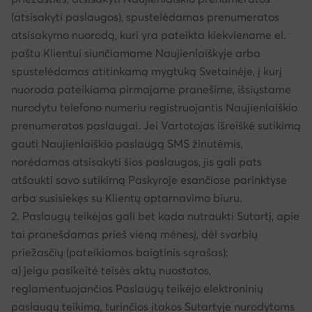
(atsisakyti paslaugos), spustelėdamas prenumeratos
atsisakymo nuorodą, kuri yra pateikta kiekviename el.
paštu Klientui siunčiamame Naujienlaiškyje arba
spustelėdamas atitinkamą mygtuką Svetainėje, į kurį
nuoroda pateikiama pirmajame pranešime, išsiųstame
nurodytu telefono numeriu registruojantis Naujienlaiškio
prenumeratos paslaugai. Jei Vartotojas išreiškė sutikimą
gauti Naujienlaiškio paslaugą SMS žinutėmis,
norėdamas atsisakyti šios paslaugos, jis gali pats
atšaukti savo sutikimą Paskyroje esančiose parinktyse
arba susisiekęs su Klientų aptarnavimo biuru.
2. Paslaugų teikėjas gali bet kada nutraukti Sutartį, apie
tai pranešdamas prieš vieną mėnesį, dėl svarbių
priežasčių (pateikiamas baigtinis sąrašas):
a) jeigu pasikeitė teisės aktų nuostatos,
reglamentuojančios Paslaugų teikėjo elektroninių
paslaugų teikimą, turinčios įtakos Sutartyje nurodytoms