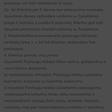
procesas turi būti atliekamas iš naujo.
2a. Jei Klientas per 5 dienas nuo aktyvavimo nuorodos
išsiuntimo dienos neišreiškia sutikimo su Taisyklėmis
pagal II skyriaus 2 punkto b papunktį, Klientui gali būti
išsiųstas priminimas išreikšti sutikimą su Taisyklėmis
3. Naujienlaiškio prenumeratos paslauga teikiama
neribotą laiką, t. y. tol kol Klientas neatsisakys šios
paslaugos.
4. Klientas privalo, visų pirma:
a) pateikti Paslaugų teikėjui tiktai realius, galiojančius ir
visus būtinus duomenis;
b) nedelsdamas atnaujinti Paslaugų teikėjui pateiktus
duomenis, susijusius su Sutarties sudarymu;
c) naudotis Paslaugų teikėjo siūlomomis paslaugomis
vadovaujantis taikytinų teisės aktų nuostatomis ir
nepažeidžiant trečiųjų šalių teisių, laikantis Taisyklių
nuostatų, taip pat nusistovėjusios praktikos ir socialinių