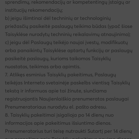
sprendimų, rekomendacijų ar kompetentingų įstaigų ar
institucijų rekomendacijų;
b) jeigu išimtinai dėl techninių ar technologinių
priežasčių pasikeitė paslaugų teikimo būdas (ypač šiose
Taisyklėse nurodytų techninių reikalavimų atnaujinimo);
c) jeigu dėl Paslaugų teikėjo naujai įvestų, modifikuotų
arba panaikintų Taisyklėse aptartų funkcijų ar paslaugų
pasikeitė paslaugų, kurioms taikomos Taisyklių
nuostatos, teikimas arba apimtis.
7. Atlikęs esminius Taisyklių pakeitimus, Paslaugų
teikėjas Interneto svetainėje paskelbs vientisą Taisyklių
tekstą ir informuos apie tai žinute, siunčiama
registruojantis Naujienlaiškio prenumeratos paslaugai
Prenumeratoriaus nurodytu el. pašto adresu.
8. Taisyklių pakeitimai įsigalioja po 14 dienų nuo
informacijos apie pakeitimus išsiuntimo dienos.
Prenumeratorius turi teisę nutraukti Sutartį per 14 dienų