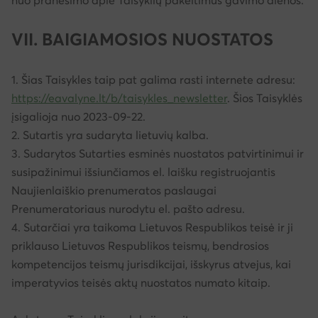
nuo pranešimo apie Taisyklių pakeitimus gavimo dienos.
VII.
BAIGIAMOSIOS NUOSTATOS
1. Šias Taisykles taip pat galima rasti internete adresu:
https://eavalyne.lt/b/taisykles_newsletter
. Šios Taisyklės
įsigalioja nuo 2023-09-22.
2. Sutartis yra sudaryta lietuvių kalba.
3. Sudarytos Sutarties esminės nuostatos patvirtinimui ir
susipažinimui išsiunčiamos el. laišku registruojantis
Naujienlaiškio prenumeratos paslaugai
Prenumeratoriaus nurodytu el. pašto adresu.
4. Sutarčiai yra taikoma Lietuvos Respublikos teisė ir ji
priklauso Lietuvos Respublikos teismų, bendrosios
kompetencijos teismų jurisdikcijai, išskyrus atvejus, kai
imperatyvios teisės aktų nuostatos numato kitaip.