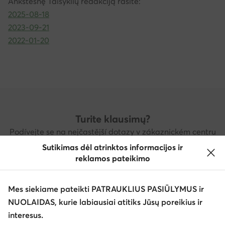
Ankstesnę Taisyklių redakciją rasite:
2025-08-18
2023-09-21
2022-01-20
Turite klausimų?
Podívejte se na nejčastější dotazy v zákaznickém centru
nebo nás kontaktujte
Sutikimas dėl atrinktos informacijos ir
reklamos pateikimo
Pagalbos centras
Kontaktai
Mes siekiame pateikti PATRAUKLIUS PASIŪLYMUS ir
NUOLAIDAS, kurie labiausiai atitiks Jūsų poreikius ir
Atsisiųsti programėlę
interesus.