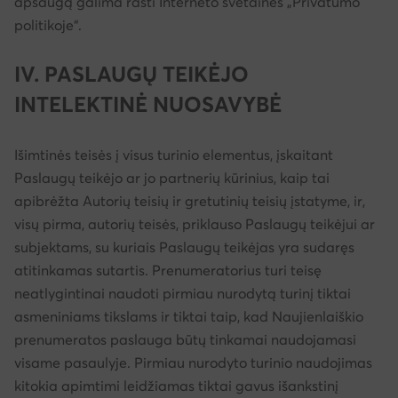
apsaugą galima rasti Interneto svetainės „Privatumo
politikoje“.
IV. PASLAUGŲ TEIKĖJO
INTELEKTINĖ NUOSAVYBĖ
Išimtinės teisės į visus turinio elementus, įskaitant
Paslaugų teikėjo ar jo partnerių kūrinius, kaip tai
apibrėžta Autorių teisių ir gretutinių teisių įstatyme, ir,
visų pirma, autorių teisės, priklauso Paslaugų teikėjui ar
subjektams, su kuriais Paslaugų teikėjas yra sudaręs
atitinkamas sutartis. Prenumeratorius turi teisę
neatlygintinai naudoti pirmiau nurodytą turinį tiktai
asmeniniams tikslams ir tiktai taip, kad Naujienlaiškio
prenumeratos paslauga būtų tinkamai naudojamasi
visame pasaulyje. Pirmiau nurodyto turinio naudojimas
kitokia apimtimi leidžiamas tiktai gavus išankstinį