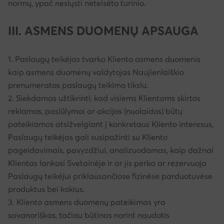
normų, ypač nesiųsti neteisėto turinio.
III. ASMENS DUOMENŲ APSAUGA
1. Paslaugų teikėjas tvarko Kliento asmens duomenis
kaip asmens duomenų valdytojas Naujienlaiškio
prenumeratos paslaugų teikimo tikslu.
2. Siekdamas užtikrinti, kad visiems Klientams skirtos
reklamos, pasiūlymai ar akcijos (nuolaidos) būtų
pateikiamos atsižvelgiant į konkretaus Kliento interesus,
Paslaugų teikėjas gali susipažinti su Kliento
pageidavimais, pavyzdžiui, analizuodamas, kaip dažnai
Klientas lankosi Svetainėje ir ar jis perka ar rezervuoja
Paslaugų teikėjui priklausančiose fizinėse parduotuvėse
produktus bei kokius.
3. Kliento asmens duomenų pateikimas yra
savanoriškas, tačiau būtinas norint naudotis