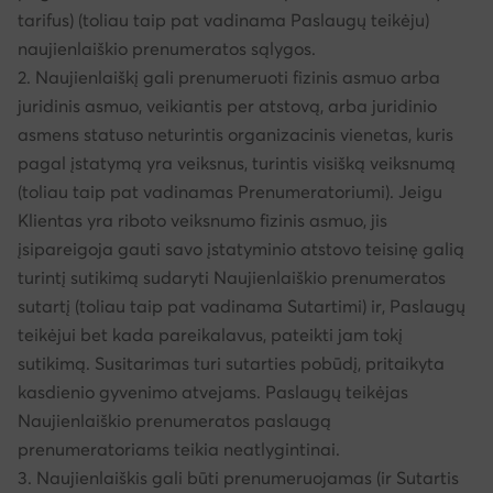
tarifus) (toliau taip pat vadinama Paslaugų teikėju)
naujienlaiškio prenumeratos sąlygos.
2. Naujienlaiškį gali prenumeruoti fizinis asmuo arba
juridinis asmuo, veikiantis per atstovą, arba juridinio
asmens statuso neturintis organizacinis vienetas, kuris
pagal įstatymą yra veiksnus, turintis visišką veiksnumą
(toliau taip pat vadinamas Prenumeratoriumi). Jeigu
Klientas yra riboto veiksnumo fizinis asmuo, jis
įsipareigoja gauti savo įstatyminio atstovo teisinę galią
turintį sutikimą sudaryti Naujienlaiškio prenumeratos
sutartį (toliau taip pat vadinama Sutartimi) ir, Paslaugų
teikėjui bet kada pareikalavus, pateikti jam tokį
sutikimą. Susitarimas turi sutarties pobūdį, pritaikyta
kasdienio gyvenimo atvejams. Paslaugų teikėjas
Naujienlaiškio prenumeratos paslaugą
prenumeratoriams teikia neatlygintinai.
3. Naujienlaiškis gali būti prenumeruojamas (ir Sutartis