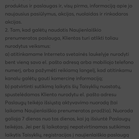
produktus ir paslaugas ir, visų pirma, informaciją apie jo
naujausius pasiūlymus, akcijas, nuolaidas ir rinkodaros
akcijas.
2. Tam, kad galėtų naudotis Naujienlaiškio
prenumeratos paslauga, Klientas turi atlikti toliau
nurodytus veiksmus:
a) atitinkamame Interneto svetainės laukelyje nurodyti
bent vieną savo el. pašto adresą arba mobiliojo telefono
numerį, arba pažymėti reikiamą langelį, kad atitinkamu
kanalu galėtų gauti komercinę informaciją;
b) patvirtinti sutikimą laikytis šių Taisyklių nuostatų,
spustelėdamas Kliento nurodytu el. pašto adresu
Paslaugų teikėjo išsiųstą aktyvavimo nuorodą (tai
laikoma Naujienlaiškio prenumeratos pradžia). Nuoroda
galioja 7 dienas nuo tos dienos, kai ją išsiuntė Paslaugų
teikėjas. Jei per šį laikotarpį nepatvirtinamas sutikimas
laikytis Taisyklių, registracijos į naujienlaiškio paslaugą