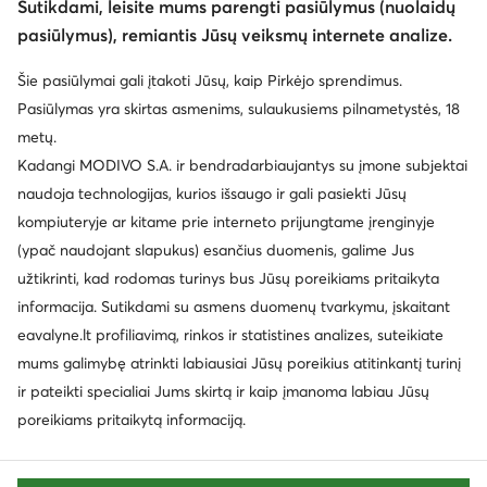
Sutikdami, leisite mums parengti pasiūlymus (nuolaidų
pasiūlymus), remiantis Jūsų veiksmų internete analize.
Šie pasiūlymai gali įtakoti Jūsų, kaip Pirkėjo sprendimus.
Klientų aptarnavimas
Pasiūlymas yra skirtas asmenims, sulaukusiems pilnametystės, 18
metų.
Apie mus
Kadangi MODIVO S.A. ir bendradarbiaujantys su įmone subjektai
naudoja technologijas, kurios išsaugo ir gali pasiekti Jūsų
Informacija
kompiuteryje ar kitame prie interneto prijungtame įrenginyje
(ypač naudojant slapukus) esančius duomenis, galime Jus
užtikrinti, kad rodomas turinys bus Jūsų poreikiams pritaikyta
informacija. Sutikdami su asmens duomenų tvarkymu, įskaitant
eavalyne.lt profiliavimą, rinkos ir statistines analizes, suteikiate
mums galimybę atrinkti labiausiai Jūsų poreikius atitinkantį turinį
ir pateikti specialiai Jums skirtą ir kaip įmanoma labiau Jūsų
poreikiams pritaikytą informaciją.
Keisti šalį: Lietuva (LT)