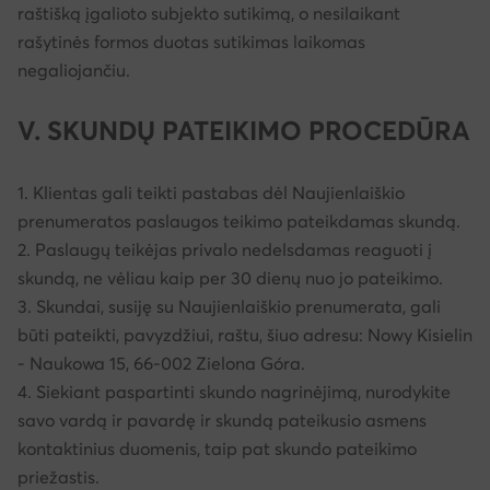
raštišką įgalioto subjekto sutikimą, o nesilaikant
rašytinės formos duotas sutikimas laikomas
negaliojančiu.
V. SKUNDŲ PATEIKIMO PROCEDŪRA
1. Klientas gali teikti pastabas dėl Naujienlaiškio
prenumeratos paslaugos teikimo pateikdamas skundą.
2. Paslaugų teikėjas privalo nedelsdamas reaguoti į
skundą, ne vėliau kaip per 30 dienų nuo jo pateikimo.
3. Skundai, susiję su Naujienlaiškio prenumerata, gali
būti pateikti, pavyzdžiui, raštu, šiuo adresu: Nowy Kisielin
- Naukowa 15, 66-002 Zielona Góra.
4. Siekiant paspartinti skundo nagrinėjimą, nurodykite
savo vardą ir pavardę ir skundą pateikusio asmens
kontaktinius duomenis, taip pat skundo pateikimo
priežastis.