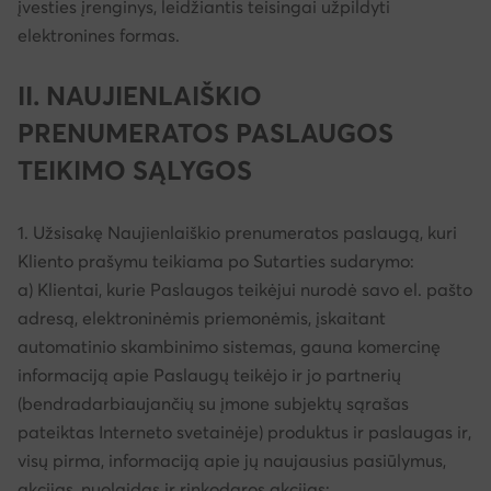
įvesties įrenginys, leidžiantis teisingai užpildyti
elektronines formas.
II. NAUJIENLAIŠKIO
PRENUMERATOS PASLAUGOS
TEIKIMO SĄLYGOS
1. Užsisakę Naujienlaiškio prenumeratos paslaugą, kuri
Kliento prašymu teikiama po Sutarties sudarymo:
a) Klientai, kurie Paslaugos teikėjui nurodė savo el. pašto
adresą, elektroninėmis priemonėmis, įskaitant
automatinio skambinimo sistemas, gauna komercinę
informaciją apie Paslaugų teikėjo ir jo partnerių
(bendradarbiaujančių su įmone subjektų sąrašas
pateiktas Interneto svetainėje) produktus ir paslaugas ir,
visų pirma, informaciją apie jų naujausius pasiūlymus,
akcijas, nuolaidas ir rinkodaros akcijas;