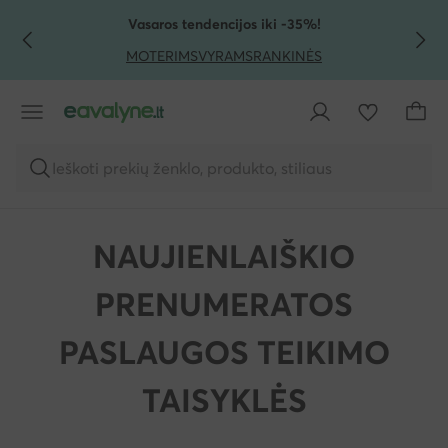
PEREITI PRIE PAGRINDINIO TURINIO
PEREITI Į PAIEŠKĄ
Vasaros tendencijos iki -35%!
MOTERIMS
VYRAMS
RANKINĖS
Ieškoti prekių ženklo, produkto, stiliaus
NAUJIENLAIŠKIO
PRENUMERATOS
PASLAUGOS TEIKIMO
TAISYKLĖS