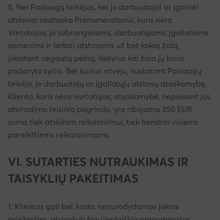
5. Nei Paslaugų teikėjas, nei jo darbuotojai ar įgalioti
atstovai neatsako Prenumeratoriui, kuris nėra
Vartotojas, jo subrangovams, darbuotojams, įgaliotiems
asmenims ir (arba) atstovams už bet kokią žalą,
įskaitant negautą pelną, išskyrus kai žala jų buvo
padaryta tyčia. Bet kuriuo atveju, nustatant Paslaugų
teikėjo, jo darbuotojų ar įgaliotųjų atstovų atsakomybę,
Kliento, kuris nėra vartotojas, atsakomybė, nepaisant jos
atsiradimo teisinio pagrindo, yra ribojama 250 EUR
suma tiek atskiram reikalavimui, tiek bendrai visiems
pareikštiems reikalavimams.
VI. SUTARTIES NUTRAUKIMAS IR
TAISYKLIŲ PAKEITIMAS
1. Klientas gali bet kada, nenurodydamas jokios
priežasties, atsisakyti Naujienlaiškio prenumeratos