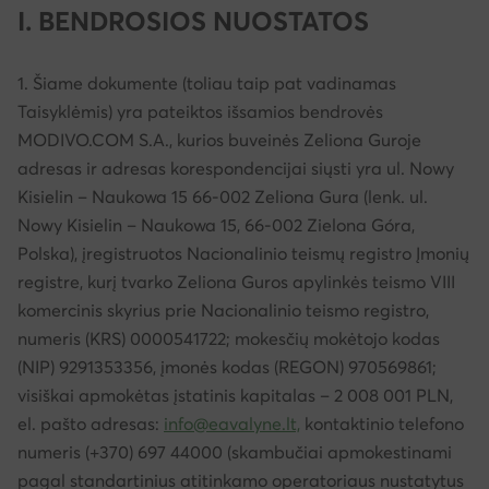
I. BENDROSIOS NUOSTATOS
1. Šiame dokumente (toliau taip pat vadinamas
Taisyklėmis) yra pateiktos išsamios bendrovės
MODIVO.COM S.A., kurios buveinės Zeliona Guroje
adresas ir adresas korespondencijai siųsti yra ul. Nowy
Kisielin – Naukowa 15 66-002 Zeliona Gura (lenk. ul.
Nowy Kisielin – Naukowa 15, 66-002 Zielona Góra,
Polska), įregistruotos Nacionalinio teismų registro Įmonių
registre, kurį tvarko Zeliona Guros apylinkės teismo VIII
komercinis skyrius prie Nacionalinio teismo registro,
numeris (KRS) 0000541722; mokesčių mokėtojo kodas
(NIP) 9291353356, įmonės kodas (REGON) 970569861;
visiškai apmokėtas įstatinis kapitalas – 2 008 001 PLN,
el. pašto adresas:
info@eavalyne.lt,
kontaktinio telefono
numeris (+370) 697 44000 (skambučiai apmokestinami
pagal standartinius atitinkamo operatoriaus nustatytus