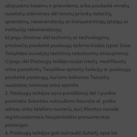
abipusėms teisėms ir prievolėms, arba pasikeitė minėtų
nuostatų aiškinimas dėl teismų priimtų nutarčių,
sprendimų, rekomendacijų ar kompetentingų įstaigų ar
institucijų rekomendacijų;
b) jeigu išimtinai dėl techninių ar technologinių
priežasčių pasikeitė paslaugų teikimo būdas (ypač šiose
Taisyklėse nurodytų techninių reikalavimų atnaujinimo);
c) jeigu dėl Paslaugų teikėjo naujai įvestų, modifikuotų
arba panaikintų Taisyklėse aptartų funkcijų ar paslaugų
pasikeitė paslaugų, kurioms taikomos Taisyklių
nuostatos, teikimas arba apimtis.
3. Paslaugų teikėjas savo pareiškimą dėl 1 punkte
paminėto Sutarties nutraukimo išsiunčia el. pašto
adresu arba telefono numeriu, kurį Klientas nurodė
registruodamasis Naujienlaiškio prenumeratos
paslaugai.
4. Paslaugų teikėjas gali nutraukti Sutartį, apie tai