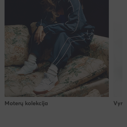
Moterų kolekcija
Vyrų 