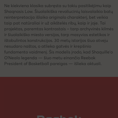
Ne kiekviena klasika subręsta su tokiu pasitikėjimu kaip
Shaqnosis Low. Šiuolaikiška revoliucinių laisvalaikio batų
reinterpretacija išlaiko originalo charakterį, bet veikia
taip pat natūraliai ir už aikštelės ribų, kaip ir joje. Tai
projektas, paremtas kontrastais – tarp archyvinės kilmės
ir šiuolaikiško miesto versijos, tarp masyvios estetikos ir
ištobulintos konstrukcijos. 30 metų istorijos šiuo atveju
nesudaro naštos, o atlieka gatvės ir krepšinio
fundamento vaidmenį. Šis modelis įrodo, kad Shaquille’o
O’Nealo legenda — šiuo metu einančio Reebok
President of Basketball pareigas — išlieka aktuali.