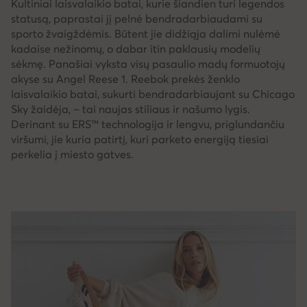
Kultiniai laisvalaikio batai, kurie šiandien turi legendos
statusą, paprastai jį pelnė bendradarbiaudami su
sporto žvaigždėmis. Būtent jie didžiąja dalimi nulėmė
kadaise nežinomų, o dabar itin paklausių modelių
sėkmę. Panašiai vyksta visų pasaulio madų formuotojų
akyse su Angel Reese 1. Reebok prekės ženklo
laisvalaikio batai, sukurti bendradarbiaujant su Chicago
Sky žaidėja, – tai naujas stiliaus ir našumo lygis.
Derinant su ERS™ technologija ir lengvu, priglundančiu
viršumi, jie kuria patirtį, kuri parketo energiją tiesiai
perkelia į miesto gatves.