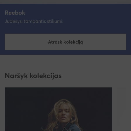
Reebok
Judesys, tampantis stiliumi.
Atrask kolekciją
Naršyk kolekcijas