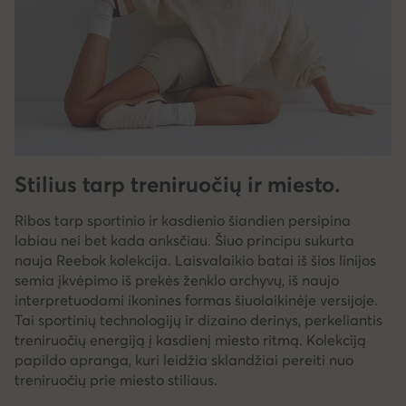
Stilius tarp treniruočių ir miesto.
Ribos tarp sportinio ir kasdienio šiandien persipina
labiau nei bet kada anksčiau. Šiuo principu sukurta
nauja Reebok kolekcija. Laisvalaikio batai iš šios linijos
semia įkvėpimo iš prekės ženklo archyvų, iš naujo
interpretuodami ikonines formas šiuolaikinėje versijoje.
Tai sportinių technologijų ir dizaino derinys, perkeliantis
treniruočių energiją į kasdienį miesto ritmą. Kolekciją
papildo apranga, kuri leidžia sklandžiai pereiti nuo
treniruočių prie miesto stiliaus.