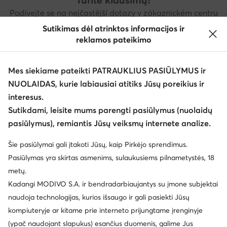
Podívejte se na nejčastější dotazy v zákaznickém centru
nebo nás kontaktujte
Sutikimas dėl atrinktos informacijos ir
reklamos pateikimo
Pagalbos centras
Kontaktai
Mes siekiame pateikti PATRAUKLIUS PASIŪLYMUS ir
NUOLAIDAS, kurie labiausiai atitiks Jūsų poreikius ir
Atsisiųsti programėlę
interesus.
Sutikdami, leisite mums parengti pasiūlymus (nuolaidų
pasiūlymus), remiantis Jūsų veiksmų internete analize.
Šie pasiūlymai gali įtakoti Jūsų, kaip Pirkėjo sprendimus.
Klientų aptarnavimas
Pasiūlymas yra skirtas asmenims, sulaukusiems pilnametystės, 18
metų.
Apie mus
Kadangi MODIVO S.A. ir bendradarbiaujantys su įmone subjektai
naudoja technologijas, kurios išsaugo ir gali pasiekti Jūsų
Informacija
kompiuteryje ar kitame prie interneto prijungtame įrenginyje
(ypač naudojant slapukus) esančius duomenis, galime Jus