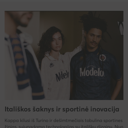
Itališkos šaknys ir sportinė inovacija
Kappa kilusi iš Turino ir dešimtmečiais tobulina sportines
žinias, sujungdama technologijas su itališku dizainu. Nuo