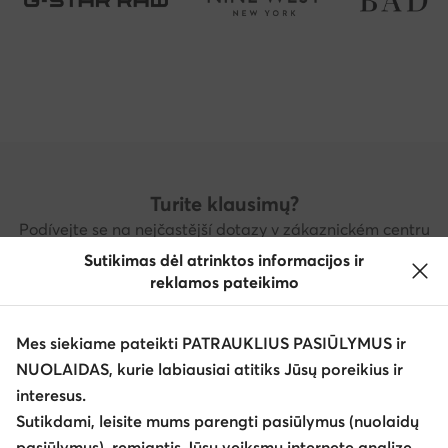
Turite klausimų?
Podívejte se na nejčastější dotazy v zákaznickém centru
nebo nás kontaktujte
Sutikimas dėl atrinktos informacijos ir
reklamos pateikimo
Pagalbos centras
Kontaktai
Mes siekiame pateikti PATRAUKLIUS PASIŪLYMUS ir
NUOLAIDAS, kurie labiausiai atitiks Jūsų poreikius ir
Atsisiųsti programėlę
interesus.
Sutikdami, leisite mums parengti pasiūlymus (nuolaidų
pasiūlymus), remiantis Jūsų veiksmų internete analize.