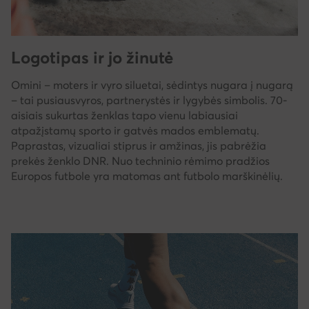
Logotipas ir jo žinutė
Omini – moters ir vyro siluetai, sėdintys nugara į nugarą
– tai pusiausvyros, partnerystės ir lygybės simbolis. 70-
aisiais sukurtas ženklas tapo vienu labiausiai
atpažįstamų sporto ir gatvės mados emblematų.
Paprastas, vizualiai stiprus ir amžinas, jis pabrėžia
prekės ženklo DNR. Nuo techninio rėmimo pradžios
Europos futbole yra matomas ant futbolo marškinėlių.