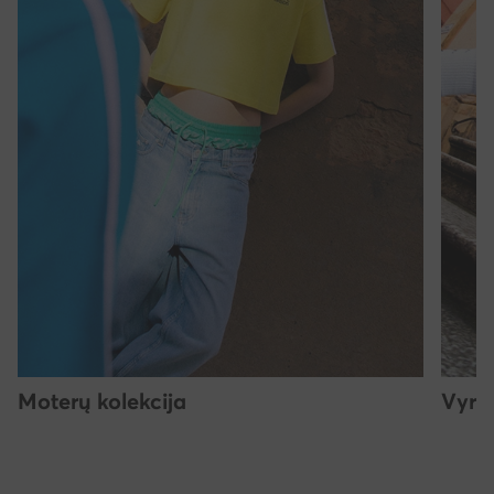
Moterų kolekcija
Vyrų 