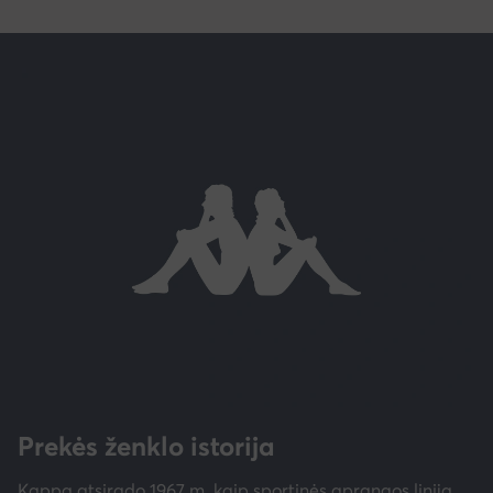
Prekės ženklo istorija
Kappa atsirado 1967 m. kaip sportinės aprangos linija,