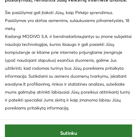
Šie pasiūlymai gali įtakoti Jūsų, kaip Pirkėjo sprendimus.
Klientų aptarnavimas
Pasiūlymas yra skirtas asmenims, sulaukusiems pilnametystės, 18
metų.
Apie mus
Kadangi MODIVO S.A. ir bendradarbiaujantys su įmone subjektai
naudoja technologijas, kurios išsaugo ir gali pasiekti Jūsų
Informacija
kompiuteryje ar kitame prie interneto prijungtame įrenginyje
(ypač naudojant slapukus) esančius duomenis, galime Jus
užtikrinti, kad rodomas turinys bus Jūsų poreikiams pritaikyta
informacija. Sutikdami su asmens duomenų tvarkymu, įskaitant
eavalyne.lt profiliavimą, rinkos ir statistines analizes, suteikiate
mums galimybę atrinkti labiausiai Jūsų poreikius atitinkantį turinį
ir pateikti specialiai Jums skirtą ir kaip įmanoma labiau Jūsų
poreikiams pritaikytą informaciją.
Keisti šalį: Lietuva (LT)
Sutinku