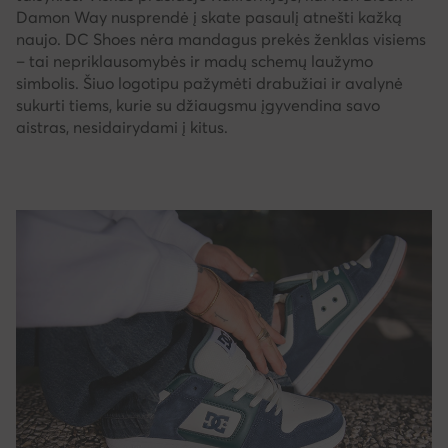
Damon Way nusprendė į skate pasaulį atnešti kažką
naujo. DC Shoes nėra mandagus prekės ženklas visiems
– tai nepriklausomybės ir madų schemų laužymo
simbolis. Šiuo logotipu pažymėti drabužiai ir avalynė
sukurti tiems, kurie su džiaugsmu įgyvendina savo
aistras, nesidairydami į kitus.