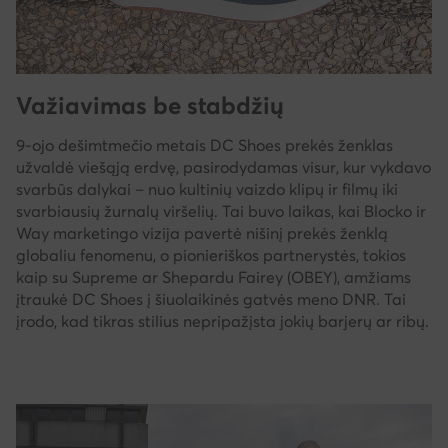
Važiavimas be stabdžių
9-ojo dešimtmečio metais DC Shoes prekės ženklas
užvaldė viešąją erdvę, pasirodydamas visur, kur vykdavo
svarbūs dalykai – nuo kultinių vaizdo klipų ir filmų iki
svarbiausių žurnalų viršelių. Tai buvo laikas, kai Blocko ir
Way marketingo vizija pavertė nišinį prekės ženklą
globaliu fenomenu, o pionieriškos partnerystės, tokios
kaip su Supreme ar Shepardu Fairey (OBEY), amžiams
įtraukė DC Shoes į šiuolaikinės gatvės meno DNR. Tai
įrodo, kad tikras stilius nepripažįsta jokių barjerų ar ribų.