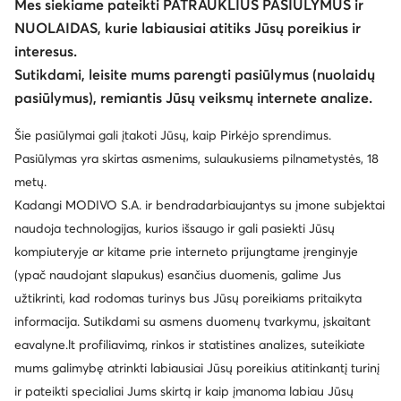
Mes siekiame pateikti PATRAUKLIUS PASIŪLYMUS ir
NUOLAIDAS, kurie labiausiai atitiks Jūsų poreikius ir
Atsisiųsti programėlę
interesus.
Sutikdami, leisite mums parengti pasiūlymus (nuolaidų
pasiūlymus), remiantis Jūsų veiksmų internete analize.
Šie pasiūlymai gali įtakoti Jūsų, kaip Pirkėjo sprendimus.
Klientų aptarnavimas
Pasiūlymas yra skirtas asmenims, sulaukusiems pilnametystės, 18
metų.
Apie mus
Kadangi MODIVO S.A. ir bendradarbiaujantys su įmone subjektai
naudoja technologijas, kurios išsaugo ir gali pasiekti Jūsų
Informacija
kompiuteryje ar kitame prie interneto prijungtame įrenginyje
(ypač naudojant slapukus) esančius duomenis, galime Jus
užtikrinti, kad rodomas turinys bus Jūsų poreikiams pritaikyta
informacija. Sutikdami su asmens duomenų tvarkymu, įskaitant
eavalyne.lt profiliavimą, rinkos ir statistines analizes, suteikiate
mums galimybę atrinkti labiausiai Jūsų poreikius atitinkantį turinį
ir pateikti specialiai Jums skirtą ir kaip įmanoma labiau Jūsų