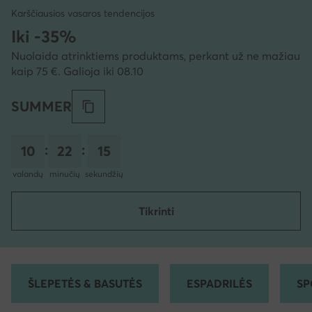
Karščiausios vasaros tendencijos
Iki -35%
Nuolaida atrinktiems produktams, perkant už ne mažiau
kaip 75 €. Galioja iki 08.10
SUMMER
:
:
10
22
13
valandų
minučių
sekundžių
Tikrinti
ŠLEPETĖS & BASUTĖS
ESPADRILĖS
SP