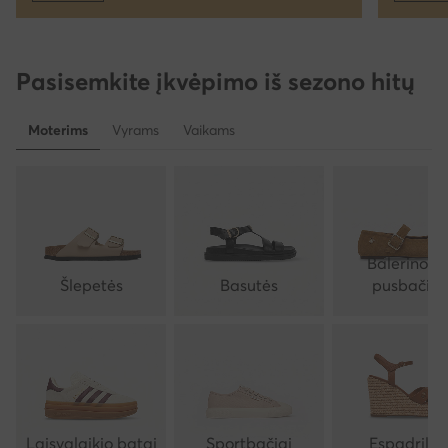
Pasisemkite įkvėpimo iš sezono hitų
Moterims
Vyrams
Vaikams
Balerinos i
Šlepetės
Basutės
pusbačiai
Laisvalaikio batai
Sportbačiai
Espadrilės