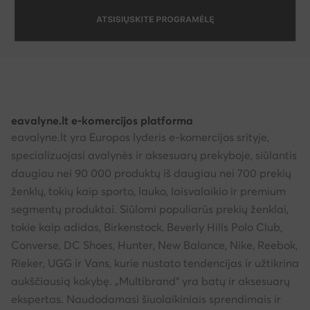
eavalyne.lt e-komercijos platforma
eavalyne.lt yra Europos lyderis e-komercijos srityje,
specializuojasi avalynės ir aksesuarų prekyboje, siūlantis
daugiau nei 90 000 produktų iš daugiau nei 700 prekių
ženklų, tokių kaip sporto, lauko, laisvalaikio ir premium
segmentų produktai. Siūlomi populiarūs prekių ženklai,
tokie kaip adidas, Birkenstock, Beverly Hills Polo Club,
Converse, DC Shoes, Hunter, New Balance, Nike, Reebok,
Rieker, UGG ir Vans, kurie nustato tendencijas ir užtikrina
aukščiausią kokybę. „Multibrand“ yra batų ir aksesuarų
ekspertas. Naudodamasi šiuolaikiniais sprendimais ir