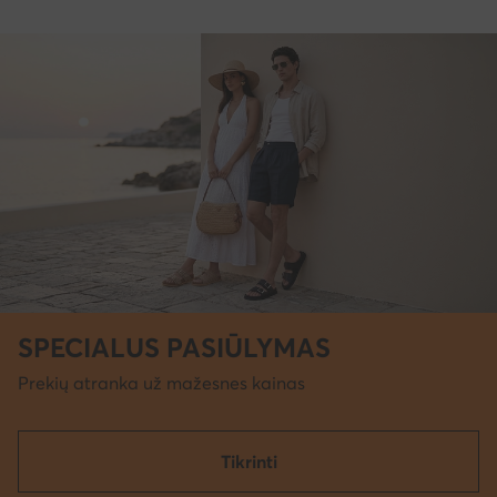
SPECIALUS PASIŪLYMAS
Prekių atranka už mažesnes kainas
Tikrinti