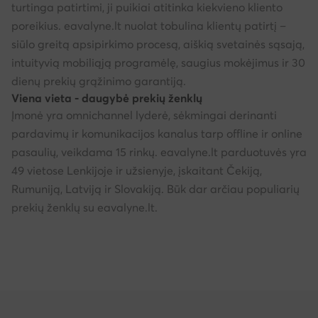
turtinga patirtimi, ji puikiai atitinka kiekvieno kliento
poreikius. eavalyne.lt nuolat tobulina klientų patirtį –
siūlo greitą apsipirkimo procesą, aiškią svetainės sąsają,
intuityvią mobiliąją programėlę, saugius mokėjimus ir 30
dienų prekių grąžinimo garantiją.
Viena vieta - daugybė prekių ženklų
Įmonė yra omnichannel lyderė, sėkmingai derinanti
pardavimų ir komunikacijos kanalus tarp offline ir online
pasaulių, veikdama 15 rinkų. eavalyne.lt parduotuvės yra
49 vietose Lenkijoje ir užsienyje, įskaitant Čekiją,
Rumuniją, Latviją ir Slovakiją. Būk dar arčiau populiarių
prekių ženklų su eavalyne.lt.