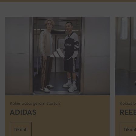
Kokie batai geram startui?
Kokius b
ADIDAS
REE
Tikrinti
Tikrint